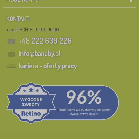
więcej
>
KONTAKT
Dodatkowe cechy łóżka
1
email: PON-PT 8:00—16:00
+48
222 639 226
montessori - niskie
0
✓
info@banaby.pl
kariera - oferty pracy
piętrowe
18
antresola
11
z rusztem
3
bez barierki
1
bez nadruku
1
z barierką
1