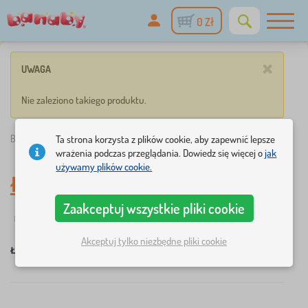
0 Zł
×
UWAGA
Nie zaleziono takiego produktu.
Banaby.pl
»
Łóżka dla dzieci
Ta strona korzysta z plików cookie, aby zapewnić lepsze
wrażenia podczas przeglądania. Dowiedz się więcej o
jak
używamy plików cookie.
Łóżka dla dzieci
Zaakceptuj wszystkie pliki cookie
☆
Filtry
nowość
Wymiar łóżka
Dodatkowe cechy łóżk
2
1
Akceptuj tylko niezbędne pliki cookie
×
×
×
×
Łóżka dla dzieci
180x90 cm
montessori - niskie
USUŃ