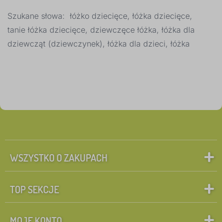
×
FILTRY
Szukane słowa: łóżko dziecięce, łóżka dziecięce,
Wymiar łóżka
tanie łóżka dziecięce, dziewczęce łóżka, łóżka dla
1
dziewcząt (dziewczynek), łóżka dla dzieci, łóżka
180x90 cm
0
✓
200x90 cm
9
160x80 cm
8
180x80 cm
8
WSZYSTKO O ZAKUPACH
190x90 cm
5
200x120 cm
5
TOP SEKCJE
200x140 cm
5
MOJE KONTO