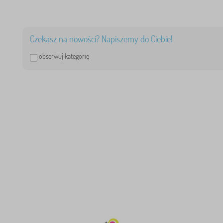
4
4
Czekasz na nowości? Napiszemy do Ciebie!
obserwuj kategorię
4
0
0
0
0
0