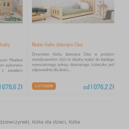
rbaby
Niskie łóżko dziecięce Cleo
Drewniane łóżko dziecięce Cleo w prostym
skandynawskim stylu to idealny wybór do każdego
essori Meadow
nowoczesnego pokoju dziecięcego. Łóżeczko jest
nym wykonaniu
odpowiednie dla dzieci,...
e z zasadami
d
678,6
Zł
od
1 076,2
Zł
3-5 TYGODNI
dziewczynek), łóżka dla dzieci, łóżka