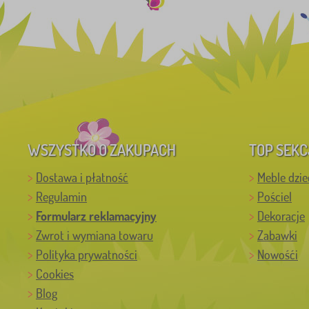
4
WSZYSTKO O ZAKUPACH
TOP SEKC
4
Dostawa i płatność
Meble dzie
1
Regulamin
Pościel
1
Formularz reklamacyjny
Dekoracje
Zwrot i wymiana towaru
Zabawki
1
Polityka prywatności
Nowośći
Cookies
0
Blog
0