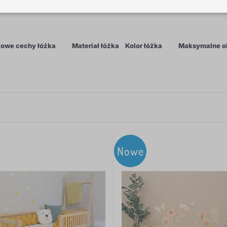
o wyboru są łóżka dziecięce z różnych materiałów (drewno
a, Mickey Mouse itd.). Łóżka dla dzieci powinny być przed
o.
owe cechy łóżka
Materiał łóżka
Kolor łóżka
Maksymalne o
1
1
Nowe