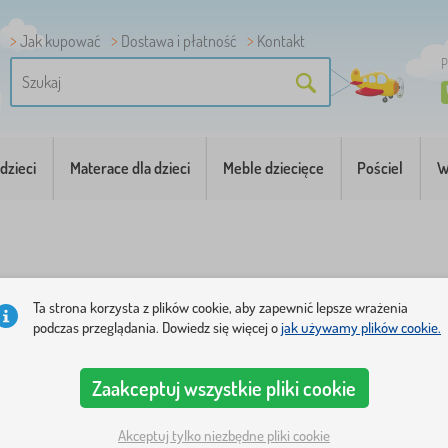
Jak kupować
Dostawa i płatność
Kontakt
P
dzieci
Materace dla dzieci
Meble dziecięce
Pościel
W
Ta strona korzysta z plików cookie, aby zapewnić lepsze wrażenia
podczas przeglądania. Dowiedz się więcej o
jak używamy plików cookie.
 dorosłe. Dlatego ich pokój należy wyposażyć w wysokiej ja
Zaakceptuj wszystkie pliki cookie
kim od dwóch parametrów: wieku dziecka i wymiarów łóżka
miary łóżek przeznaczonych dla dzieci do 6 roku życia wy
Akceptuj tylko niezbędne pliki cookie