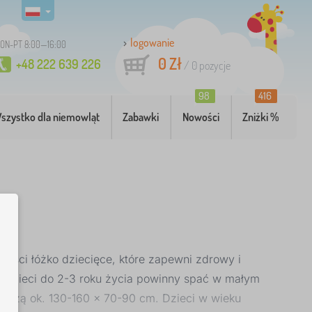
logowanie
ON-PT 8:00—16:00
0 Zł
+48 222 639 226
/
0
pozycje
98
416
szystko dla niemowląt
Zabawki
Nowości
Zniżki %
kości łóżko dziecięce, które zapewni zdrowy i
. Dzieci do 2-3 roku życia powinny spać w małym
noszą ok. 130-160 x 70-90 cm. Dzieci w wieku