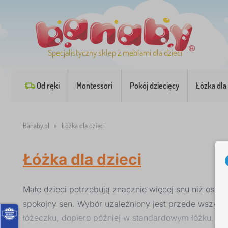
Specjalistyczny sklep z meblami dla dzieci
Od ręki
Montessori
Pokój dziecięcy
Łóżka dla 
Banaby.pl
»
Łóżka dla dzieci
Łóżka dla dzieci
Małe dzieci potrzebują znacznie więcej snu niż osoby
spokojny sen. Wybór uzależniony jest przede wszyst
łóżeczku, dopiero później w standardowym łóżku. Wy