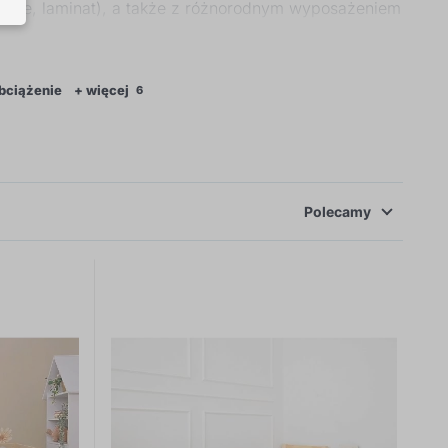
 lite, laminat), a także z różnorodnym wyposażeniem
e wszystkim ładne, bezpieczne i wygodne. Doskonale
bciążenie
+ więcej
6
Polecamy