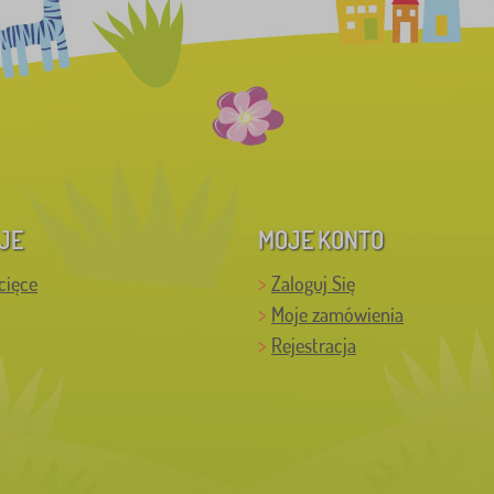
JE
MOJE KONTO
cięce
Zaloguj Się
Moje zamówienia
Rejestracja