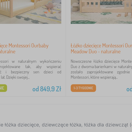
cięce Montessori Ourbaby
Łóżko dziecięce Montessori Ou
aturalne
Meadow Duo - naturalne
ssori w naturalnym wykończeniu
Nowoczesne łóżko dziecięce Mont
projektowane tak, aby wspierać
Duo z dwoma barierkami w natural
ość i bezpieczny sen dzieci od
zostało zaprojektowane zgodni
at. Dzięki swojej...
Montessori, które wspierają...
od
849,9
Zł
o
IE
1-3 TYGODNIE
ie łóżka dziecięce, dziewczęce łóżka, łóżka dla dziewcząt (