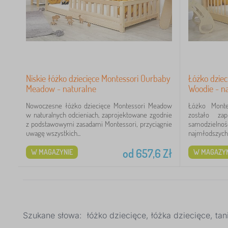
2
2
Niskie łóżko dziecięce Montessori Ourbaby
Łóżko dzie
Meadow - naturalne
Woodie - n
Nowoczesne łóżko dziecięce Montessori Meadow
Łóżko Monte
w naturalnych odcieniach, zaprojektowane zgodnie
zostało za
z podstawowymi zasadami Montessori, przyciągnie
samodzieln
4
uwagę wszystkich...
najmłodszych l
19
od
657,6
Zł
W MAGAZYNIE
W MAGAZYN
13
9
Szukane słowa: łóżko dziecięce, łóżka dziecięce, tan
8