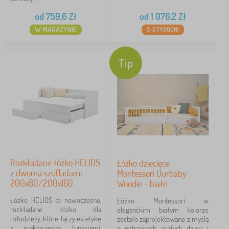
od
759,6
Zł
od
1 076,2
Zł
W MAGAZYNIE
3-5 TYGODNI
białe
6
naturalne
4
Tip
szare
2
sosna
1
zielone
1
brązowy
0
Rozkładane łóżko HELIOS
Łóżko dziecięce
więcej
z dwoma szufladami
Montessori Ourbaby
>
200x80/200x160
Woodie - białe
Łóżko HELIOS to nowoczesne,
Łóżko Montessori w
Dekor łóżko
rozkładane łóżko dla
eleganckim białym kolorze
młodzieży, które łączy estetykę
zostało zaprojektowane z myślą
Monochromatyczny
z praktycznymi funkcjami.
1
o potrzebach małych dzieci i