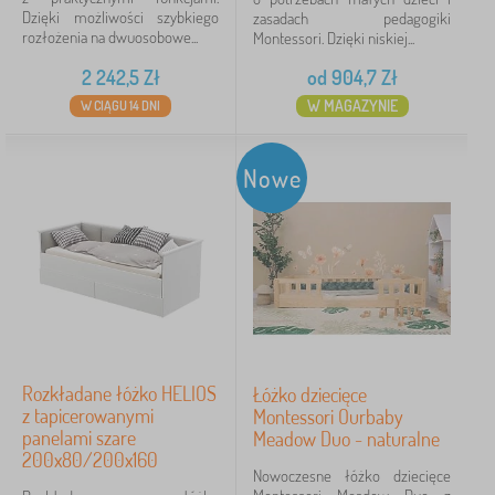
Dzięki możliwości szybkiego
zasadach pedagogiki
rozłożenia na dwuosobowe...
Montessori. Dzięki niskiej...
dąb
0
2 242,5
Zł
od
904,7
Zł
sosna
0
W MAGAZYNIE
W CIĄGU 14 DNI
Maksymalne obciążenie
Nowe
100 kg
7
30 kg
1
120 kg
1
80 kg
0
Rozkładane łóżko HELIOS
Łóżko dziecięce
90 kg
0
z tapicerowanymi
Montessori Ourbaby
panelami szare
Meadow Duo - naturalne
110 kg
0
200x80/200x160
Nowoczesne łóżko dziecięce