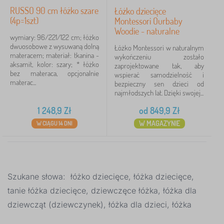
RUSSO 90 cm łóżko szare
Łóżko dziecięce
(4p=1szt)
Montessori Ourbaby
Woodie - naturalne
wymiary: 96/221/122 cm; łóżko
dwuosobowe z wysuwaną dolną
Łóżko Montessori w naturalnym
materacem; materiał: tkanina -
wykończeniu zostało
aksamit, kolor: szary; * łóżko
zaprojektowane tak, aby
bez materaca, opcjonalnie
wspierać samodzielność i
materac...
bezpieczny sen dzieci od
najmłodszych lat. Dzięki swojej...
1 248,9
Zł
od
849,9
Zł
W MAGAZYNIE
W CIĄGU 14 DNI
Szukane słowa: łóżko dziecięce, łóżka dziecięce,
tanie łóżka dziecięce, dziewczęce łóżka, łóżka dla
dziewcząt (dziewczynek), łóżka dla dzieci, łóżka