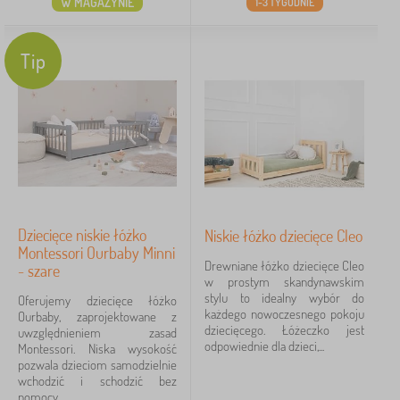
W MAGAZYNIE
1-3 TYGODNIE
Materiał łóżka
Tip
drewno lite
10
laminat
2
100% poliester
0
drewno / laminat
0
Dziecięce niskie łóżko
Niskie łóżko dziecięce Cleo
laminat / płyta MDF
0
Montessori Ourbaby Minni
Drewniane łóżko dziecięce Cleo
- szare
w prostym skandynawskim
płyta MDF
0
stylu to idealny wybór do
Oferujemy dziecięce łóżko
każdego nowoczesnego pokoju
Ourbaby, zaprojektowane z
więcej
dziecięcego. Łóżeczko jest
uwzględnieniem zasad
>
odpowiednie dla dzieci,...
Montessori. Niska wysokość
pozwala dzieciom samodzielnie
wchodzić i schodzić bez
Kolor łóżka
pomocy...