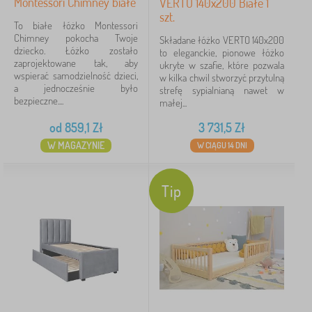
Montessori Chimney białe
VERTO 140x200 Białe 1
szt.
Bohater
To białe łóżko Montessori
Chimney pokocha Twoje
Składane łóżko VERTO 140x200
Marki
dziecko. Łóżko zostało
to eleganckie, pionowe łóżko
zaprojektowane tak, aby
ukryte w szafie, które pozwala
wspierać samodzielność dzieci,
w kilka chwil stworzyć przytulną
a jednocześnie było
strefę sypialnianą nawet w
Usuń
FILTRACJA
bezpieczne....
małej...
od
859,1
Zł
3 731,5
Zł
W MAGAZYNIE
W CIĄGU 14 DNI
Tip