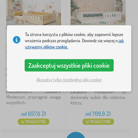
Wymiar łóżka
200x90 cm
10
Ta strona korzysta z plików cookie, aby zapewnić lepsze
wrażenia podczas przeglądania. Dowiedz się więcej o
jak
Niskie łóżko dziecięce
Dziecięce niskie łóżko
używamy plików cookie.
160x80 cm
8
Montessori Ourbaby
Montessori Ourbaby
Meadow - naturalne
Meadow - białe
180x80 cm
8
Zaakceptuj wszystkie pliki cookie
Nowoczesne łóżko dziecięce
Stylowe dziecięce łóżko
200x140 cm
6
Montessori Meadow w
Montessori Meadow w białym
Akceptuj tylko niezbędne pliki cookie
naturalnych odcieniach,
kolorze zaprojektowane
zaprojektowane zgodnie z
zgodnie z podstawowymi
190x90 cm
5
podstawowymi zasadami
zasadami Montessori to
Montessori, przyciągnie uwagę
doskonały wybór dla rodziców,
200x120 cm
5
wszystkich...
którzy...
od
657,6
Zł
od
709,9
Zł
więcej
>
W MAGAZYNIE
W MAGAZYNIE
Dodatkowe cechy łóżka
2