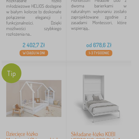
Montessori Meadow Duo z
Rozkładane łóżko
więcej
dwoma barierkami w
młodzieżowe HELIOS dostępne
>
naturalnym wykonaniu zostało
w białym kolorze to doskonałe
zaprojektowane zgodnie z
połączenie elegancji i
Cena
zasadami Montessori, które
funkcjonalności. Dzięki
wspierają...
możliwości szybkiego
615 Zł
3 732 Zł
rozłożenia na...
2 402,7
Zł
od
678,6
Zł
W CIĄGU 14 DNI
1-3 TYGODNIE
Filtracja
Szukaj w filtrze
Tip
Dostępność
Podkategorie
Typ oferty
Tagi
Dziecięce łóżko
Składane łóżko KOBI