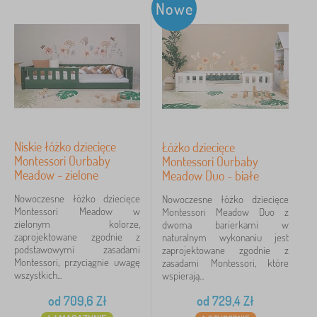
Nowe
montessori - niskie
10
✓
rozkładana
4
✓
z barierką
89
Niskie łóżko dziecięce
Łóżko dziecięce
z szufladą
48
Montessori Ourbaby
Montessori Ourbaby
Meadow - zielone
Meadow Duo - białe
bez nadruku
24
Nowoczesne łóżko dziecięce
Nowoczesne łóżko dziecięce
Montessori Meadow w
Montessori Meadow Duo z
z rusztem
24
zielonym kolorze,
dwoma barierkami w
zaprojektowane zgodnie z
naturalnym wykonaniu jest
piętrowe
19
podstawowymi zasadami
zaprojektowane zgodnie z
Montessori, przyciągnie uwagę
zasadami Montessori, które
wszystkich...
z domkiem
wspierają...
17
od
709,6
Zł
od
729,4
Zł
więcej
>