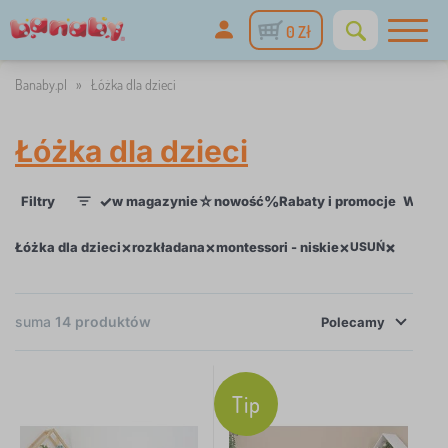
0 Zł
Banaby.pl
»
Łóżka dla dzieci
Łóżka dla dzieci
✓
☆
%
Filtry
w magazynie
nowość
Rabaty i promocje
Wymiar
2
×
×
×
×
Łóżka dla dzieci
rozkładana
montessori - niskie
USUŃ
suma
14
produktów
Polecamy
Tip
×
FILTRY