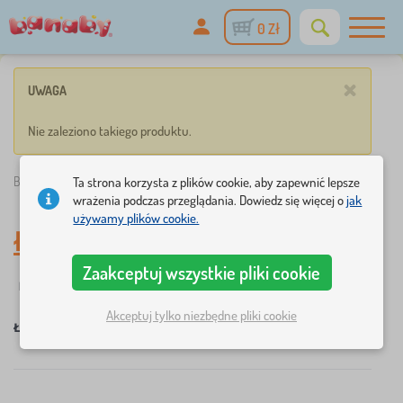
0 Zł
×
UWAGA
Nie zaleziono takiego produktu.
Banaby.pl
»
Łóżka dla dzieci
Ta strona korzysta z plików cookie, aby zapewnić lepsze
wrażenia podczas przeglądania. Dowiedz się więcej o
jak
używamy plików cookie.
Łóżka dla dzieci
Zaakceptuj wszystkie pliki cookie
☆
Filtry
nowość
Dodatkowe cechy łóżka
Maksymalne 
2
1
Akceptuj tylko niezbędne pliki cookie
×
×
×
×
Łóżka dla dzieci
montessori - niskie
80 kg
USUŃ
×
FILTRY