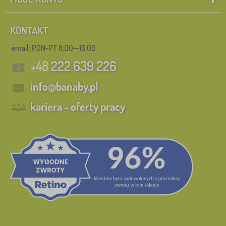
>
KONTAKT
Maksymalne obciążenie
1
email: PON-PT 8:00—16:00
80 kg
0
✓
+48
222 639 226
100 kg
6
info@banaby.pl
30 kg
1
kariera - oferty pracy
90 kg
0
110 kg
0
120 kg
0
150 kg
0
Szukaj w filtrze