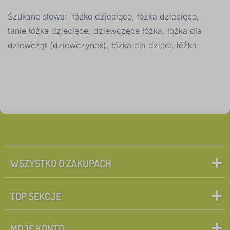
Szukane słowa: łóżko dziecięce, łóżka dziecięce,
Dodatkowe cechy łóżka
1
tanie łóżka dziecięce, dziewczęce łóżka, łóżka dla
dziewcząt (dziewczynek), łóżka dla dzieci, łóżka
montessori - niskie
0
✓
łóżko
5
nogi
4
szuflada do łóżka
4
WSZYSTKO O ZAKUPACH
bariera
3
noc krzesełko
3
TOP SEKCJE
z barierką
2
MOJE KONTO
więcej