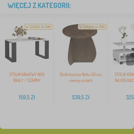
WIĘCEJ Z KATEGORII:
W CIĄGU 14 DNI
W CIĄGU 14 DNI
>
STOLIK KAWOWY NOX
Stolik boczny Noku 50 cm,
STOLIK KO
BIAŁY / CZARNY
ciemny orzech
NA KÓŁKACH
159,5
Zł
539,5
Zł
325