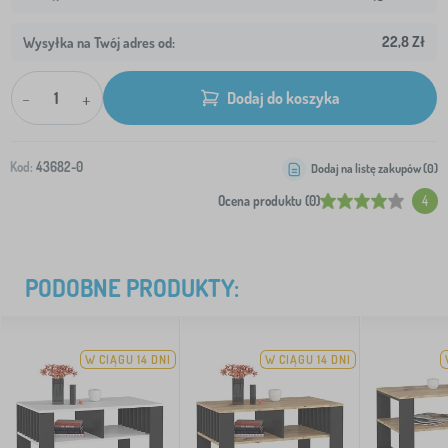
22,8 Zł
Wysyłka na Twój adres od:
-
+
Dodaj do koszyka
Kod:
43682-0
Dodaj na listę zakupów (
0
)
Ocena produktu (0)
4
PODOBNE PRODUKTY:
W CIĄGU 14 DNI
W CIĄGU 14 DNI