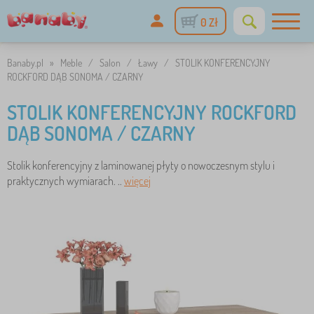
0 Zł
Banaby.pl
»
Meble
/
Salon
/
Ławy
/
STOLIK KONFERENCYJNY
ROCKFORD DĄB SONOMA / CZARNY
STOLIK KONFERENCYJNY ROCKFORD
DĄB SONOMA / CZARNY
Stolik konferencyjny z laminowanej płyty o nowoczesnym stylu i
praktycznych wymiarach. ..
więcej