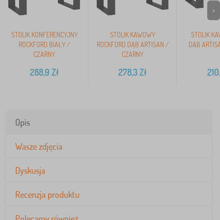
>
STOLIK KONFERENCYJNY
STOLIK KAWOWY
STOLIK K
ROCKFORD BIAŁY /
ROCKFORD DĄB ARTISAN /
DĄB ARTIS
CZARNY
CZARNY
288,9
Zł
278,3
Zł
210
Opis
Wasze zdjęcia
Dyskusja
Recenzja produktu
Polecamy również