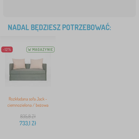
NADAL BĘDZIESZ POTRZEBOWAĆ:
-12%
W MAGAZYNIE
Rozkładana sofa Jack -
ciemnozielona / beżowa
835,8
Zł
733,1
Zł