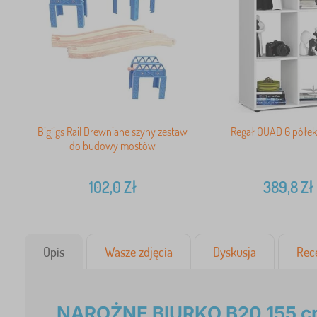
Bigjigs Rail Drewniane szyny zestaw
Regał QUAD 6 półek 
do budowy mostów
102,0
Zł
389,8
Zł
Opis
Wasze zdjęcia
Dyskusja
Rec
NAROŻNE BIURKO B20 155