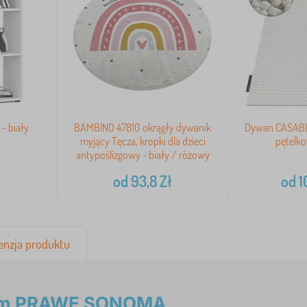
- biały
BAMBINO 47810 okrągły dywanik
Dywan CASABL
myjący Tęcza, kropki dla dzieci
pętelko
antypoślizgowy - biały / różowy
od
93,8
Zł
od
1
enzja produktu
 cm PRAWE SONOMA