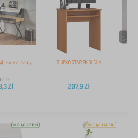
>
ąb złoty / czarny
BIURKO STAR PK OLCHA
Biur
0,1
Zł
3,3
Zł
207,9
Zł
W CIĄGU 7 DNI
W CIĄGU 14 DNI