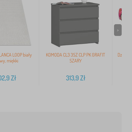
>
ANCA LOOP biały
KOMODA CL3 3SZ CLP PK GRAFIT
Dziecię
wy, miękki
SZARY
02,9
Zł
313,9
Zł