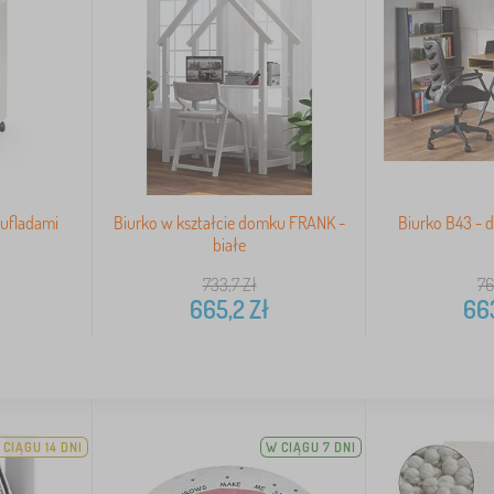
zufladami
Biurko w kształcie domku FRANK -
Biurko B43 - d
białe
733,7
Zł
76
665,2
Zł
66
 CIĄGU 14 DNI
W CIĄGU 7 DNI