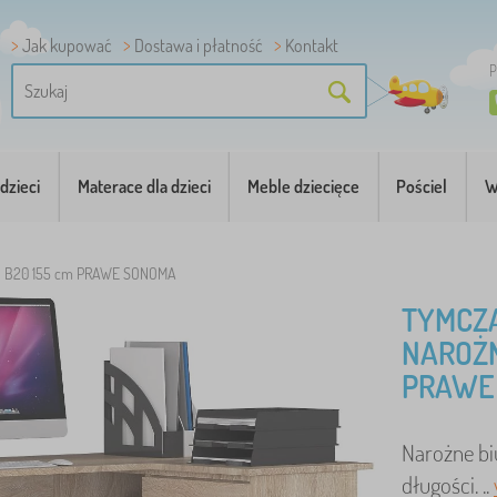
Jak kupować
Dostawa i płatność
Kontakt
P
dzieci
Materace dla dzieci
Meble dziecięce
Pościel
W
 B20 155 cm PRAWE SONOMA
TYMCZ
NAROŻN
PRAWE
Narożne bi
długości. ..