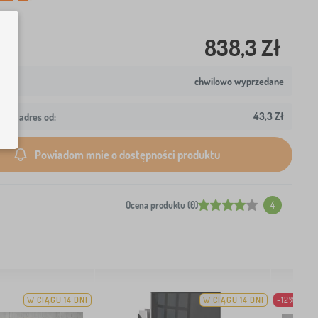
838,3 Zł
chwilowo wyprzedane
43,3 Zł
wój adres od:
Powiadom mnie o dostępności produktu
Ocena produktu (0)
4
W CIĄGU 14 DNI
W CIĄGU 14 DNI
-12%