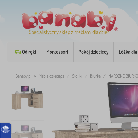
Specjalistyczny sklep z meblami dla dzieci
Od ręki
Montessori
Pokój dziecięcy
Łóżka dla 
Banaby.pl
»
Meble dziecięce
/
Stoliki
/
Biurka
/
NAROŻNE BIURKO