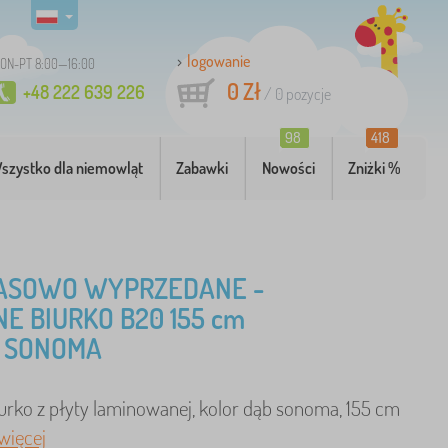
logowanie
ON-PT 8:00—16:00
0 Zł
+48 222 639 226
/
0
pozycje
98
418
szystko dla niemowląt
Zabawki
Nowości
Zniżki %
ASOWO WYPRZEDANE -
E BIURKO B20 155 cm
 SONOMA
urko z płyty laminowanej, kolor dąb sonoma, 155 cm
więcej