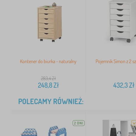
Kontener do biurka - naturalny
Pojemnik Simon z 2 s
283,4
Zł
248,8
Zł
432,3
Zł
POLECAMY RÓWNIEŻ:
2 DNI
W