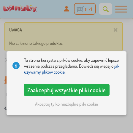
0 Zł
×
UWAGA
Nie zaleziono takiego produktu.
Banaby.pl
»
Łóżka dla dzieci
Ta strona korzysta z plików cookie, aby zapewnić lepsze
wrażenia podczas przeglądania. Dowiedz się więcej o
jak
używamy plików cookie.
Łóżka dla dzieci
Zaakceptuj wszystkie pliki cookie
☆
Filtry
nowość
Wymiar łóżka
Dostępność
Podkatego
1
1
Akceptuj tylko niezbędne pliki cookie
×
×
×
Łóżka dla dzieci
200x100 cm
USUŃ
×
FILTRY