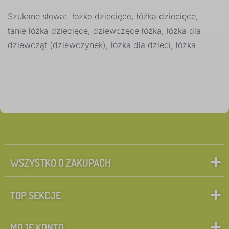
Szukane słowa: łóżko dziecięce, łóżka dziecięce,
Wymiar łóżka
1
tanie łóżka dziecięce, dziewczęce łóżka, łóżka dla
dziewcząt (dziewczynek), łóżka dla dzieci, łóżka
200x100 cm
0
✓
160x80 cm
103
180x80 cm
95
200x90 cm
90
190x90 cm
51
WSZYSTKO O ZAKUPACH
140x70 cm
45
TOP SEKCJE
200x80 cm
35
więcej
MOJE KONTO
>