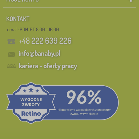
Szukaj w filtrze
KONTAKT
email: PON-PT 8:00—16:00
Dostępność
+48
222 639 226
Podkategorie
info@banaby.pl
Tagi
kariera - oferty pracy
Bohater
Marki
Usuń
FILTRACJA