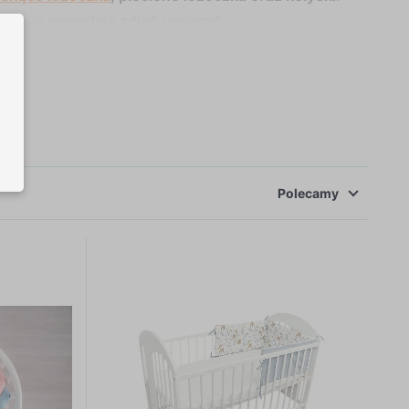
ożna je wygodnie zdjąć i wyprać.
Polecamy