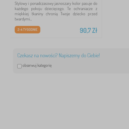
Stylowy i ponadczasowy jasnoszary kolor pasuje do
każdego pokoju dziecięcego. Te ochraniacze z
miękkiej tkaniny chronią Twoje dziecko przed
twardymi...
90,7
Zł
2-4 TYGODNIE
Czekasz na nowości? Napiszemy do Ciebie!
obserwuj kategorię