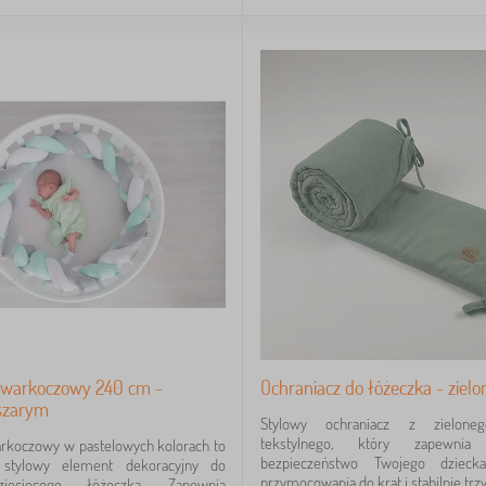
 warkoczowy 240 cm -
Ochraniacz do łóżeczka - zielo
szarym
Stylowy ochraniacz z zieloneg
tekstylnego, który zapewni
arkoczowy w pastelowych kolorach to
bezpieczeństwo Twojego dzieck
 stylowy element dekoracyjny do
przymocowania do krat i stabilnie trzy
iecięcego łóżeczka. Zapewnia