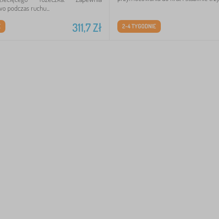
o podczas ruchu...
311,7
Zł
E
2-4 TYGODNIE