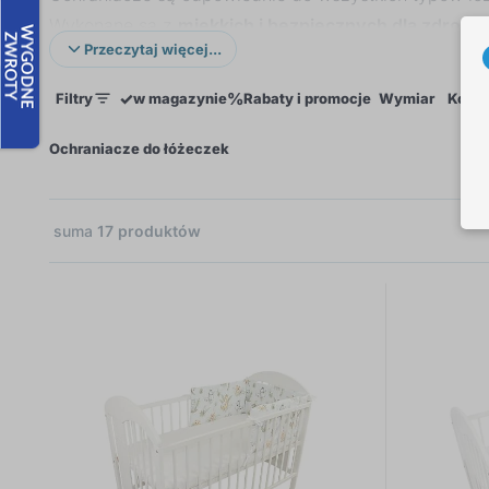
Wykonane są z
miękkich i bezpiecznych dla zdrowi
Przeczytaj więcej...
✓
%
Filtry
w magazynie
Rabaty i promocje
Wymiar
Kolor
×
Ochraniacze do łóżeczek
suma
17
produktów
7
9
5
4