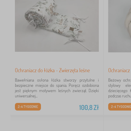
Zł
Ochraniacz do łóżka - Zwierzęta leśne
Ochraniacz
Bawełniana osłona łóżka stworzy przytulne i
Beżowy ochr
bezpieczne miejsce do spania. Poręcz ozdobiona
stylowy el
jest pięknym motywem leśnych zwierząt. Dzięki
dziecięcego 
uniwersalnej...
podczas ruchu 
100,8
Zł
2-4 TYGODNIE
2-4 TYGODNI