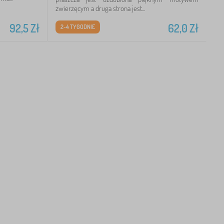
zwierzęcym a druga strona jest...
92,5
Zł
62,0
Zł
2-4 TYGODNIE