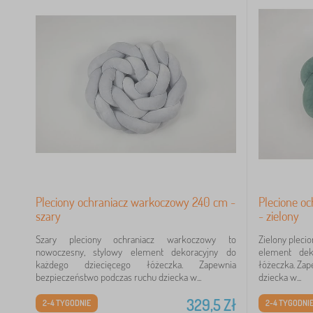
Pleciony ochraniacz warkoczowy 240 cm -
Plecione o
szary
- zielony
Szary pleciony ochraniacz warkoczowy to
Zielony pleci
nowoczesny, stylowy element dekoracyjny do
element dek
każdego dziecięcego łóżeczka. Zapewnia
łóżeczka. Za
bezpieczeństwo podczas ruchu dziecka w...
dziecka w...
329,5
Zł
2-4 TYGODNIE
2-4 TYGODNI