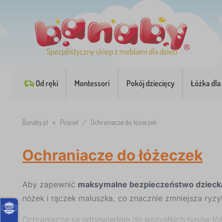
Specjalistyczny sklep z meblami dla dzieci
Od ręki
Montessori
Pokój dziecięcy
Łóżka dla 
Banaby.pl
»
Pościel
/
Ochraniacze do łóżeczek
Ochraniacze do łóżeczek
Aby zapewnić
maksymalne bezpieczeństwo dzieck
nóżek i rączek maluszka, co znacznie zmniejsza ryzy
Ochraniacze są odpowiednie do wszystkich typów łóż