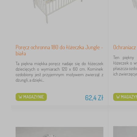
4
3
3
Poręcz ochronna 180 do łóżeczka Jungle -
Ochraniacz 
biała
Ten piękny 
łóżeczek o w
Ta piękna miękka poręcz nadaje się do łóżeczek
płaszcza ozd
dziecięcych o wymiarach 120 x 60 cm. Kominek
ich zwierzęcych
ozdobiony jest przyjemnym motywem zwierząt z
dżungli, a dzięki...
5
4
62,4
Zł
W MAGAZYNIE
W MAGAZYN
2
1