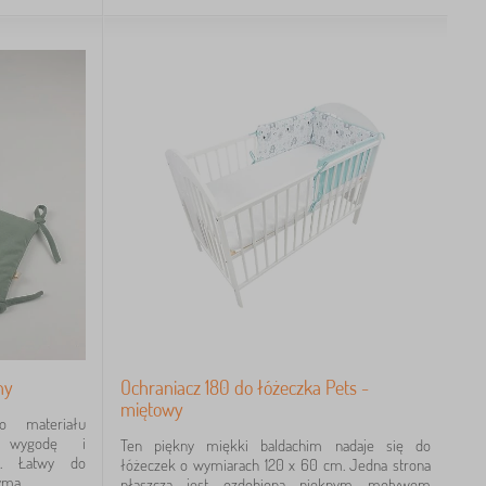
ny
Ochraniacz 180 do łóżeczka Pets -
miętowy
o materiału
a wygodę i
Ten piękny miękki baldachim nadaje się do
a. Łatwy do
łóżeczek o wymiarach 120 x 60 cm. Jedna strona
ma...
płaszcza jest ozdobiona pięknym motywem