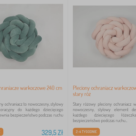
chraniacze warkoczowe 240 cm
Pleciony ochraniacz warkoczo
stary róż
ony ochraniacz to nowoczesny, stylowy
Stary różowy pleciony ochraniacz 
oracyjny do każdego dziecięcego
nowoczesny, stylowy element de
pewnia bezpieczeństwo podczas ruchu
każdego dziecięcego łóżeczk
bezpieczeństwo podczas ruchu...
329,5
Zł
E
2-4 TYGODNIE