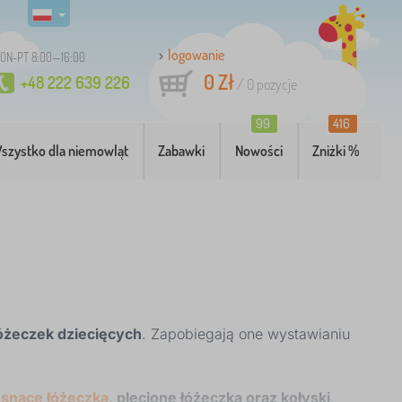
logowanie
ON-PT 8:00—16:00
0 Zł
+48 222 639 226
/
0
pozycje
99
416
szystko dla niemowląt
Zabawki
Nowości
Zniżki %
óżeczek dziecięcych
. Zapobiegają one wystawianiu
osnące łóżeczka
, plecione łóżeczka oraz kołyski
.