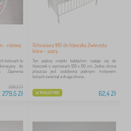
m - różowy
Ochraniacz 180 do łóżeczka Zwierzęta
leśne - szary
h kolorach to
Ten piękny miękki baldachim nadaje się do
koracyjny do
łóżeczek o wymiarach 120 x 60 cm. Jedna strona
a. Zapewnia
płaszcza jest ozdobiona pięknym motywem
leśnych zwierząt a druga strona...
309,2
Zł
279,5
Zł
62,4
Zł
W MAGAZYNIE