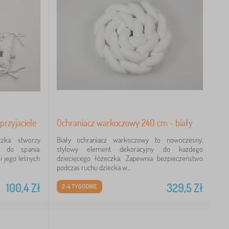
przyjaciele
Ochraniacz warkoczowy 240 cm - biały
czka stworzy
Biały ochraniacz warkoczowy to nowoczesny,
e do spania.
stylowy element dekoracyjny do każdego
i jego leśnych
dziecięcego łóżeczka. Zapewnia bezpieczeństwo
podczas ruchu dziecka w...
100,4
Zł
329,5
Zł
2-4 TYGODNIE