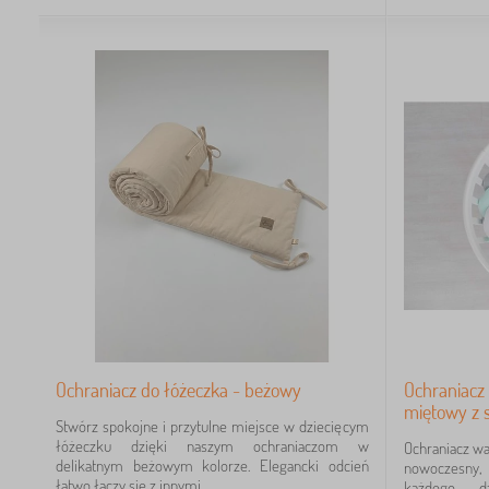
Ochraniacz do łóżeczka - beżowy
Ochraniacz
miętowy z 
Stwórz spokojne i przytulne miejsce w dziecięcym
łóżeczku dzięki naszym ochraniaczom w
Ochraniacz w
delikatnym beżowym kolorze. Elegancki odcień
nowoczesny,
łatwo łączy się z innymi...
każdego dz