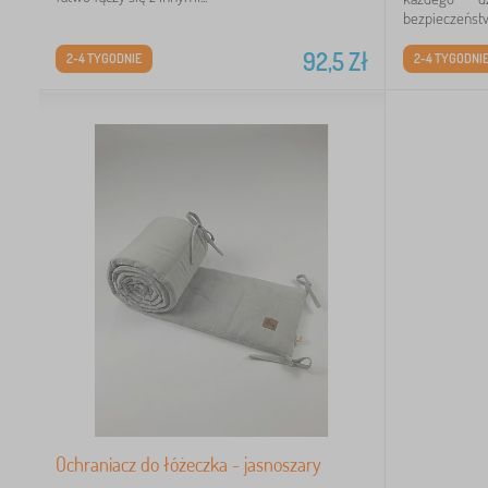
bezpieczeństw
92,5
Zł
2-4 TYGODNIE
2-4 TYGODNI
Ochraniacz do łóżeczka - jasnoszary