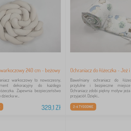
 warkoczowy 240 cm - beżowy
Ochraniacz do łóżeczka - Jeż i 
aniacz warkoczowy to nowoczesny,
Bawełniany ochraniacz do łóże
ement dekoracyjny do każdego
przytulne i bezpieczne miejsc
łóżeczka. Zapewnia bezpieczeństwo
Ochraniacz zdobi piękny motyw jeża 
dziecka w...
przyjaciół. Dzięki...
329,1
Zł
E
2-4 TYGODNIE