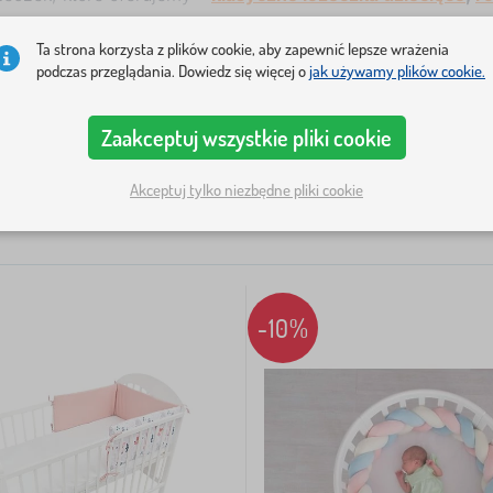
a materiałów
, łatwo je przymocować, a w razie potrzeby m
Ta strona korzysta z plików cookie, aby zapewnić lepsze wrażenia
podczas przeglądania. Dowiedz się więcej o
jak używamy plików cookie.
Motyw
Cena
Dostępność
+ więcej
2
Zaakceptuj wszystkie pliki cookie
Akceptuj tylko niezbędne pliki cookie
-10%