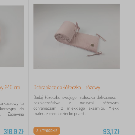
wy 240 cm -
Ochraniacz do łóżeczka - różowy
Dodaj łóżeczku swojego maluszka delikatności i
bezpieczeństwa z naszymi różowymi
warkoczowy to
ochraniaczami z miękkiego aksamitu. Miękki
koracyjny do
materiał chroni dziecko przed...
a. Zapewnia
310,0
Zł
93,1
Zł
2-4 TYGODNIE