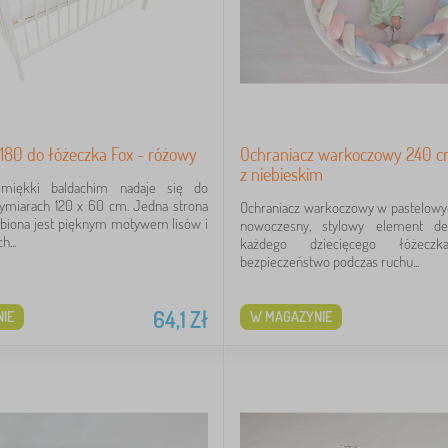
180 do łóżeczka Fox - różowy
Ochraniacz warkoczowy 240 c
z niebieskim
miękki baldachim nadaje się do
ymiarach 120 x 60 cm. Jedna strona
Ochraniacz warkoczowy w pastelowyc
obiona jest pięknym motywem lisów i
nowoczesny, stylowy element de
...
każdego dziecięcego łóżeczk
bezpieczeństwo podczas ruchu...
64,1
Zł
IE
W MAGAZYNIE