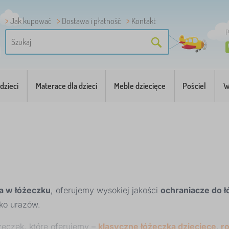
Jak kupować
Dostawa i płatność
Kontakt
P
dzieci
Materace dla dzieci
Meble dziecięce
Pościel
W
a w łóżeczku
, oferujemy wysokiej jakości
ochraniacze do ł
ko urazów.
eczek, które oferujemy –
klasyczne łóżeczka dziecięce
,
r