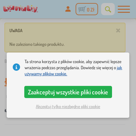
0 Zł
×
UWAGA
Nie zaleziono takiego produktu.
Banaby.pl
»
Łóżka dla dzieci
Ta strona korzysta z plików cookie, aby zapewnić lepsze
wrażenia podczas przeglądania. Dowiedz się więcej o
jak
używamy plików cookie.
Łóżka dla dzieci
Zaakceptuj wszystkie pliki cookie
☆
Filtry
nowość
Dodatkowe cechy łóżka
Dostępność
1
1
Akceptuj tylko niezbędne pliki cookie
×
×
×
Łóżka dla dzieci
rosnące łóżko
USUŃ
×
FILTRY