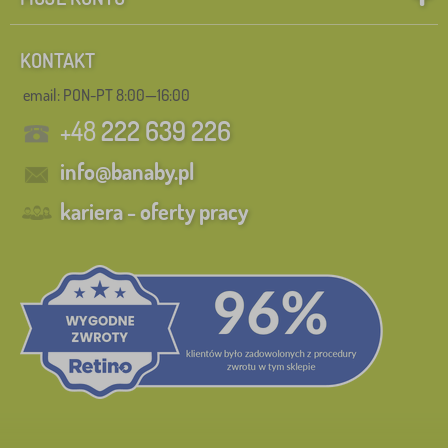
Szukaj w filtrze
KONTAKT
email: PON-PT 8:00—16:00
Dostępność
+48
222 639 226
Podkategorie
info@banaby.pl
Tagi
kariera - oferty pracy
Bohater
Marki
Usuń
FILTRACJA