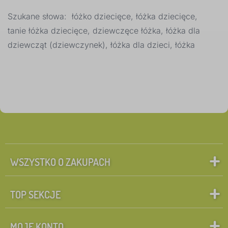
Szukane słowa: łóżko dziecięce, łóżka dziecięce,
Dodatkowe cechy łóżka
1
tanie łóżka dziecięce, dziewczęce łóżka, łóżka dla
dziewcząt (dziewczynek), łóżka dla dzieci, łóżka
rosnące łóżko
0
✓
z barierką
89
z szufladą
48
bez nadruku
24
z rusztem
24
WSZYSTKO O ZAKUPACH
piętrowe
19
TOP SEKCJE
z domkiem
17
więcej
MOJE KONTO
>