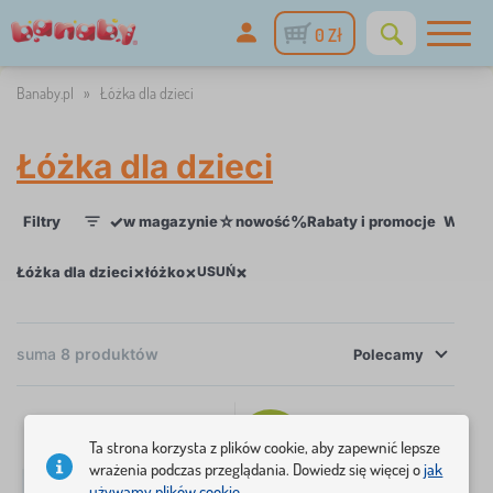
0 Zł
Banaby.pl
»
Łóżka dla dzieci
Łóżka dla dzieci
✓
☆
%
Filtry
w magazynie
nowość
Rabaty i promocje
Wymiar
1
×
×
×
Łóżka dla dzieci
łóżko
USUŃ
suma
8
produktów
Polecamy
×
Tip
FILTRY
Ta strona korzysta z plików cookie, aby zapewnić lepsze
wrażenia podczas przeglądania. Dowiedz się więcej o
jak
używamy plików cookie.