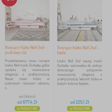
łóżko
8
✓
z barierką
89
z szufladą
48
Rosnące łóżko Nell 2w1 -
Rosnące łóżko Nell 2w1 -
bez nadruku
24
pudrowy róż
białe
Przedstawiamy nowe rosnące
Łóżko Nell 2w1 naszej marki
z rusztem
24
łóżko Nell marki Ourbaby, gdzie
Ourbaby wprowadza do pokoju
spotyka się nowoczesna
dziecięcego połączenie
piętrowe
19
elegancja z praktycznością.
nowoczesnej elegancji z
Nasze nowe łóżko w
praktycznością. Wariant łóżka w
pudrowym różowym odcieniu
z domkiem
białym kolorze będzie...
17
z...
więcej
od 739,6
Zł
>
od
677,4
Zł
od
225,1
Zł
W MAGAZYNIE
W MAGAZYNIE
Materiał łóżka