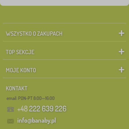
Dostępność
Podkategorie
WSZYSTKO O ZAKUPACH
Typ oferty
Tagi
TOP SEKCJE
Bohater
MOJE KONTO
Marki
KONTAKT
Usuń
FILTRACJA
email: PON-PT 8:00—16:00
+48
222 639 226
info@banaby.pl