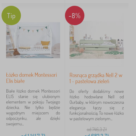
drewno lite
8
Tip
-8%
100% poliester
0
drewno / laminat
0
laminat
0
laminat / płyta MDF
0
Łóżko domek Montessori
Rosnąca grządka Nell 2 w
płyta MDF
0
Elis białe
1 - pastelowa zieleń
Białe łóżko domek Montessori
Do oferty dodaliśmy nowe
więcej
ELIS stanie się ulubionym
łóżko hodowlane Nell od
>
elementem w pokoju Twojego
Ourbaby, w którym nowoczesna
dziecka. Nie tylko będzie
elegancja łączy się z
wygodnym miejscem do
Kolor łóżka
funkcjonalnością. To nowe łóżko
odpoczynku, ale dzięki
w pastelowym zielonym...
swojemu...
od 746,3
Zł