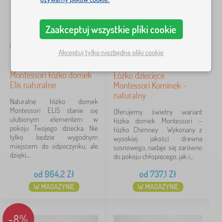
Wymiar łóżka
Zaakceptuj wszystkie pliki cookie
140x70 cm
8
Akceptuj tylko niezbędne pliki cookie
160x80 cm
6
Montessori łóżko domek
Łóżko dziecięce
Elis naturalne
Montessori Kominek -
180x80 cm
6
naturalny
Naturalne łóżko domek
Montessori ELIS stanie się
Oferujemy świetny wariant
200x90 cm
6
ulubionym elementem w
łóżka domek Montessori –
pokoju Twojego dziecka. Nie
łóżko Chimney . Wykonany z
160x70 cm
2
tylko będzie wygodnym
wysokiej jakości drewna
miejscem do odpoczynku, ale
sosnowego, nadaje się zarówno
dzięki...
do pokoju chłopięcego, jak i...
140x80 cm
0
od
964,2
Zł
od
737,1
Zł
więcej
>
W MAGAZYNIE
W MAGAZYNIE
Dodatkowe cechy łóżka
1
-8%