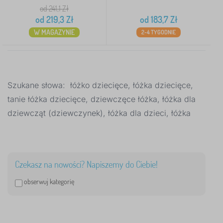
od 241,1
Zł
100 kg
1
od
219,3
Zł
od
183,7
Zł
W MAGAZYNIE
2-4 TYGODNIE
90 kg
0
110 kg
0
120 kg
0
Szukane słowa: łóżko dziecięce, łóżka dziecięce,
tanie łóżka dziecięce, dziewczęce łóżka, łóżka dla
więcej
>
dziewcząt (dziewczynek), łóżka dla dzieci, łóżka
Cena
596 Zł
1 238 Zł
Czekasz na nowości? Napiszemy do Ciebie!
obserwuj kategorię
Filtracja
Szukaj w filtrze