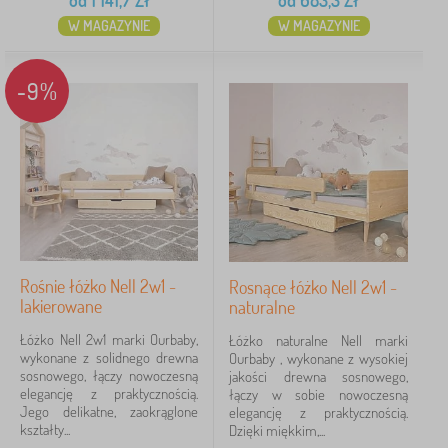
od
1 141,7
Zł
od
683,3
Zł
naturalne
3
W MAGAZYNIE
W MAGAZYNIE
białe
2
-9%
malowany sosna
1
mięta
1
naturalna sosna
1
różowe
1
więcej
Rośnie łóżko Nell 2w1 -
Rosnące łóżko Nell 2w1 -
>
lakierowane
naturalne
Łóżko Nell 2w1 marki Ourbaby,
Łóżko naturalne Nell marki
Maksymalne obciążenie
wykonane z solidnego drewna
Ourbaby , wykonane z wysokiej
sosnowego, łączy nowoczesną
jakości drewna sosnowego,
80 kg
5
elegancję z praktycznością.
łączy w sobie nowoczesną
Jego delikatne, zaokrąglone
elegancję z praktycznością.
kształty...
Dzięki miękkim,...
30 kg
2