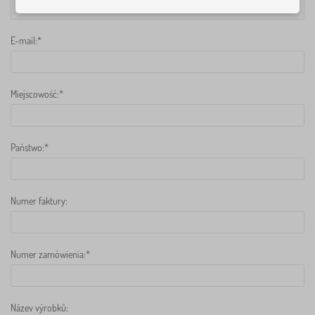
E-mail:*
Miejscowość:*
Państwo:*
Numer faktury:
Numer zamówienia:*
Název výrobků: