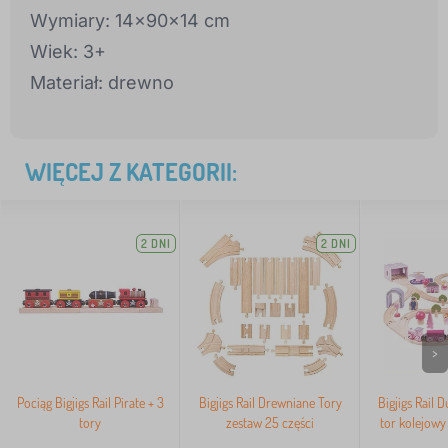
Wymiary: 14x90x14 cm
Wiek: 3+
Materiał: drewno
WIĘCEJ Z KATEGORII:
2 DNI
2 DNI
>
Pociąg Bigjigs Rail Pirate + 3
Bigjigs Rail Drewniane Tory
Bigjigs Rail 
tory
zestaw 25 części
tor kolejowy