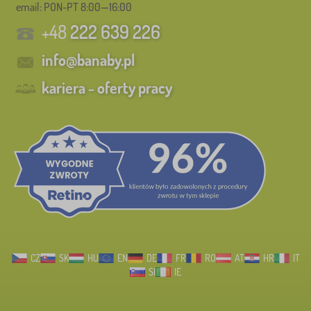
email: PON-PT 8:00—16:00
+48
222 639 226
info@banaby.pl
kariera - oferty pracy
CZ
SK
HU
EN
DE
FR
RO
AT
HR
IT
SI
IE