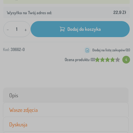
22,9 Zł
Wysyłka na Twój adres od:
-
+
Dodaj do koszyka
Kod:
39662-0
Dodaj na listę zakupów (
0
)
Ocena produktu (0)
4
Opis
Wasze zdjęcia
Dyskusja