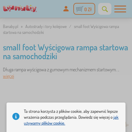
0 Zł
Banaby.pl
»
Autostrady i tory kolejowe
/
small foot Wyścigowa rampa
startowa na samochodziki
small foot Wyścigowa rampa startowa
na samochodziki
Długa rampa wyścigowa z gumowym mechanizmem startowym. ..
więcej
Ta strona korzysta z plików cookie, aby zapewnić lepsze
wrażenia podczas przeglądania. Dowiedz się więcej o
jak
używamy plików cookie.