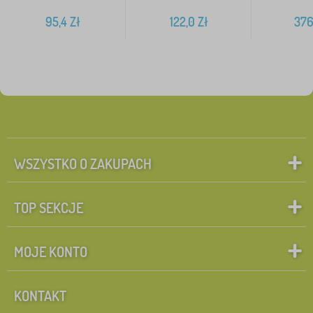
95,4
Zł
122,0
Zł
376
WSZYSTKO O ZAKUPACH
TOP SEKCJE
MOJE KONTO
KONTAKT