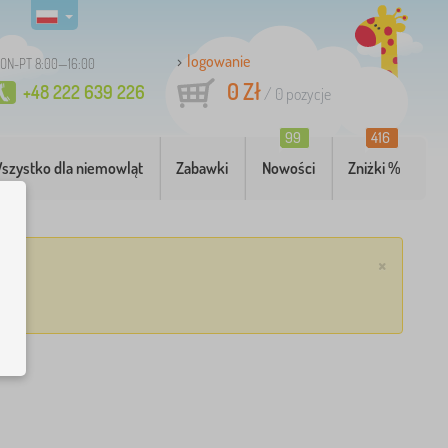
logowanie
ON-PT 8:00—16:00
0 Zł
+48 222 639 226
/
0
pozycje
99
416
szystko dla niemowląt
Zabawki
Nowości
Zniżki %
×