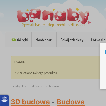
Specjalistyczny sklep z meblami dla dzieci
Od ręki
Montessori
Pokój dziecięcy
Łóżka dla 
UWAGA
Nie zaleziono takiego produktu.
Banaby.pl
»
Budowa
/
3D budowa
3D budowa
-
Budowa