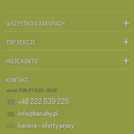
WSZYSTKO O ZAKUPACH
TOP SEKCJE
MOJE KONTO
KONTAKT
email: PON-PT 8:00—16:00
+48
222 639 226
info@banaby.pl
kariera - oferty pracy