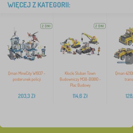
WIĘCEJ Z KATEGORII:
2 DNI
2 DNI
>
Qman MineCity W1937 -
Klocki Sluban Town
Qman 4210
posterunek policji
Budowniczy M38-B0810 -
trans
Plac Budowy
203,3
Zł
114,6
Zł
128