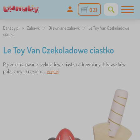
0 Zł
Banaby.pl
»
Zabawki
/
Drewniane zabawki
/
Le Toy Van Czekoladowe
ciastko
Le Toy Van Czekoladowe ciastko
Ręcznie malowane czekoladowe ciastko z drewnianych kawałków
połączonych rzepem. ..
więcej