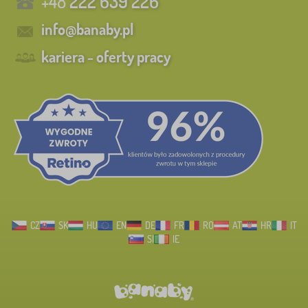
+48
222 639 226
info@banaby.pl
kariera - oferty pracy
CZ
SK
HU
EN
DE
FR
RO
AT
HR
IT
SI
IE