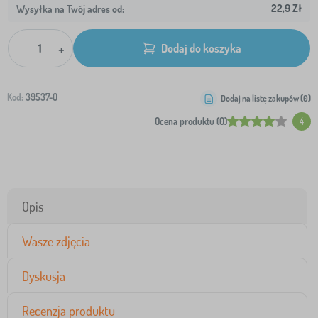
22,9 Zł
Wysyłka na Twój adres od:
-
+
Dodaj do koszyka
Kod:
39537-0
Dodaj na listę zakupów (
0
)
Ocena produktu (0)
4
Opis
Wasze zdjęcia
Dyskusja
Recenzja produktu