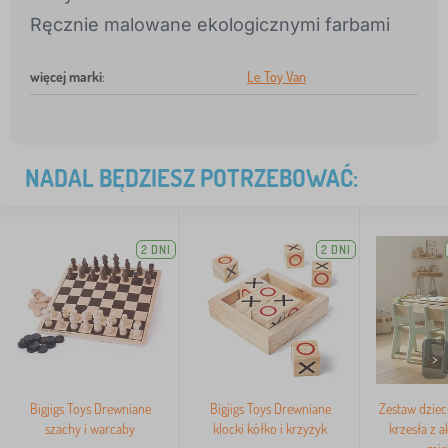
Ręcznie malowane ekologicznymi farbami
więcej marki
:
Le Toy Van
NADAL BĘDZIESZ POTRZEBOWAĆ:
2 DNI
2 DNI
>
Bigjigs Toys Drewniane
Bigjigs Toys Drewniane
Zestaw dzieci
szachy i warcaby
klocki kółko i krzyżyk
krzesła z a