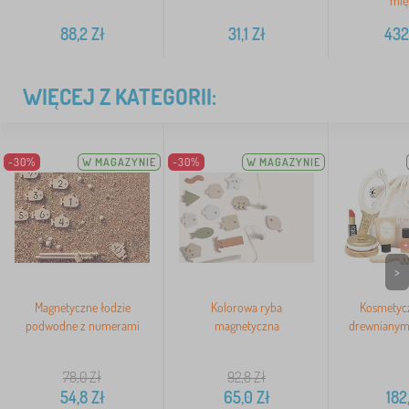
mię
88,2
Zł
31,1
Zł
432
WIĘCEJ Z KATEGORII:
-30%
W MAGAZYNIE
-30%
W MAGAZYNIE
>
Magnetyczne łodzie
Kolorowa ryba
Kosmetycz
podwodne z numerami
magnetyczna
drewnianymi
78,0
Zł
92,8
Zł
54,8
Zł
65,0
Zł
182