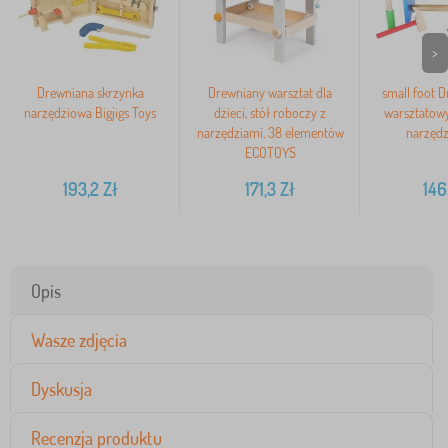
>
Drewniana skrzynka
Drewniany warsztat dla
small foot D
narzędziowa Bigjigs Toys
dzieci, stół roboczy z
warsztatowy
narzędziami, 38 elementów
narzędz
ECOTOYS
193,2
Zł
171,3
Zł
146
Opis
Wasze zdjęcia
Dyskusja
Recenzja produktu