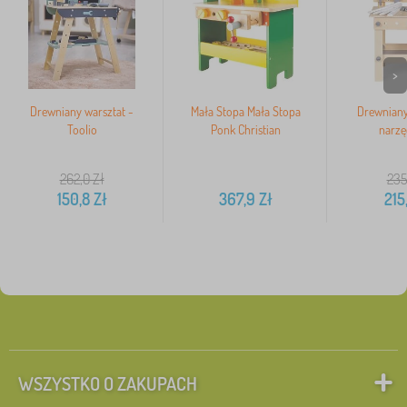
>
Drewniany warsztat -
Mała Stopa Mała Stopa
Drewniany
Toolio
Ponk Christian
narzę
262,0
Zł
235
150,8
Zł
367,9
Zł
215
WSZYSTKO O ZAKUPACH