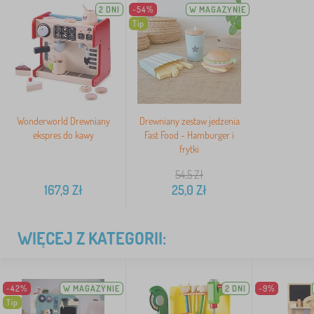
2 DNI
-54%
W MAGAZYNIE
Tip
Wonderworld Drewniany
Drewniany zestaw jedzenia
ekspres do kawy
Fast Food - Hamburger i
frytki
54,5
Zł
167,9
Zł
25,0
Zł
WIĘCEJ Z KATEGORII:
-42%
W MAGAZYNIE
2 DNI
-9%
Tip