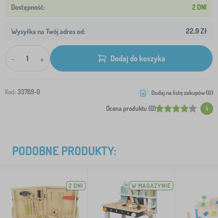
2 DNI
22,9 Zł
Wysyłka na Twój adres od:
-
+
Dodaj do koszyka
Kod:
33789-0
Dodaj na listę zakupów (
0
)
Ocena produktu (0)
4
PODOBNE PRODUKTY:
2 DNI
W MAGAZYNIE