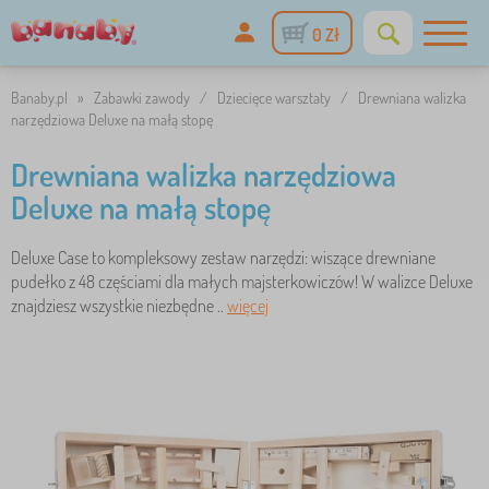
0 Zł
Banaby.pl
»
Zabawki zawody
/
Dziecięce warsztaty
/
Drewniana walizka
narzędziowa Deluxe na małą stopę
Drewniana walizka narzędziowa
Deluxe na małą stopę
Deluxe Case to kompleksowy zestaw narzędzi: wiszące drewniane
pudełko z 48 częściami dla małych majsterkowiczów! W walizce Deluxe
znajdziesz wszystkie niezbędne ..
więcej