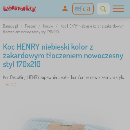
0 Zł
Banaby.pl
»
Pościel
/
Kocyki
/
Koc HENRY niebieski kolor z żakardowym
tłoczeniem nowoczesny styl 170x210
Koc HENRY niebieski kolor z
żakardowym tłoczeniem nowoczesny
styl 170x210
Koc DecoKing HENRY zapewnia ciepło i komfort w nowoczesnym stylu.
..
więcej