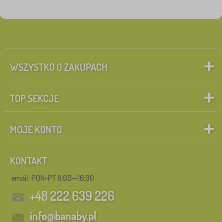
WSZYSTKO O ZAKUPACH
TOP SEKCJE
MOJE KONTO
KONTAKT
email: PON-PT 8:00—16:00
+48
222 639 226
info@banaby.pl