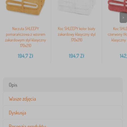
>
Narzuta SHLEEPY
Koc SHLEEPY kolor biały
Koc SHLE
pomarańczowa z wzorem
żakardowy klasyczny styl
czerwony tł
żakardowym styl klasyczny
170x210
klasyczny 
170x210
194,7
Zł
194,7
Zł
142
Opis
Wasze zdjęcia
Dyskusja
Recenzja produktu