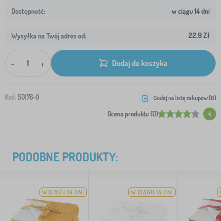
w ciągu 14 dni
22,9 Zł
Wysyłka na Twój adres od:
-
+
Dodaj do koszyka
Kod:
50176-0
Dodaj na listę zakupów (
0
)
Ocena produktu (0)
4
PODOBNE PRODUKTY:
W CIĄGU 14 DNI
W CIĄGU 14 DNI