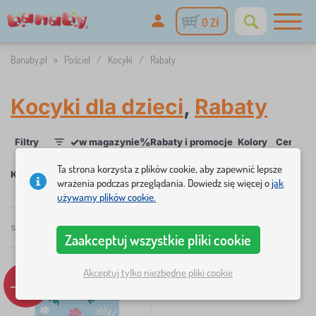
0 Zł
Banaby.pl
»
Pościel
/
Kocyki
/
Rabaty
Kocyki dla dzieci
,
Rabaty
✓
%
Filtry
w magazynie
Rabaty i promocje
Kolory
Cena
D
1
Ta strona korzysta z plików cookie, aby zapewnić lepsze
×
×
×
Kocyki
Rabaty
USUŃ
wrażenia podczas przeglądania. Dowiedz się więcej o
jak
używamy plików cookie.
×
FILTRY
suma
1
produktów
Polecamy
Zaakceptuj wszystkie pliki cookie
Kolory
Akceptuj tylko niezbędne pliki cookie
-12%
ciemnoniebieski
1
niebieski
1