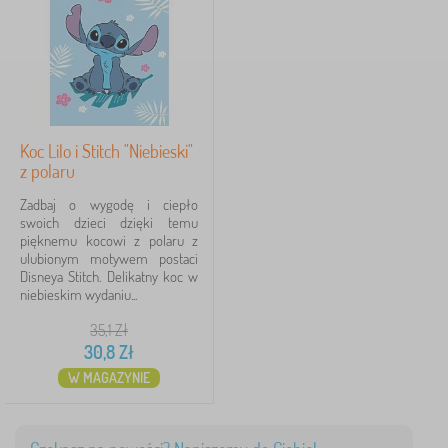
Cena
30 Zł
31 Zł
Koc Lilo i Stitch "Niebieski"
Filtracja
z polaru
Zadbaj o wygodę i ciepło
Szukaj w filtrze
swoich dzieci dzięki temu
pięknemu kocowi z polaru z
ulubionym motywem postaci
Dostępność
Disneya Stitch. Delikatny koc w
niebieskim wydaniu...
Typ oferty
35,1
Zł
30,8
Zł
Tagi
1
W MAGAZYNIE
Rabaty
1
✓