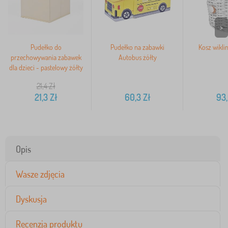
>
Pudełko do
Pudełko na zabawki
Kosz wikli
przechowywania zabawek
Autobus żółty
dla dzieci - pastelowy żółty
21,4
Zł
21,3
Zł
60,3
Zł
93
Opis
Wasze zdjęcia
Dyskusja
Recenzja produktu