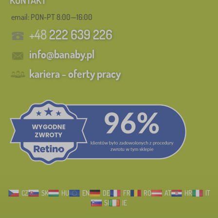
KONTAKT
email: PON-PT 8:00—16:00
+48
222 639 226
info@banaby.pl
kariera - oferty pracy
CZ
SK
HU
EN
DE
FR
RO
AT
HR
IT
SI
IE