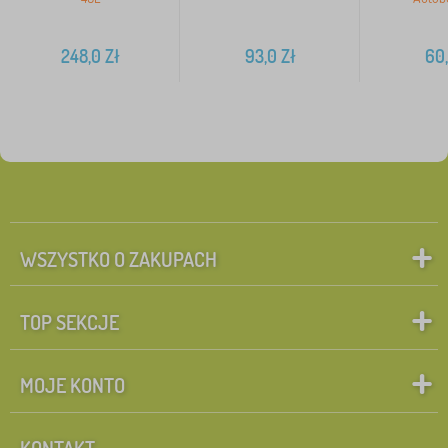
248,0
Zł
93,0
Zł
60
WSZYSTKO O ZAKUPACH
TOP SEKCJE
MOJE KONTO