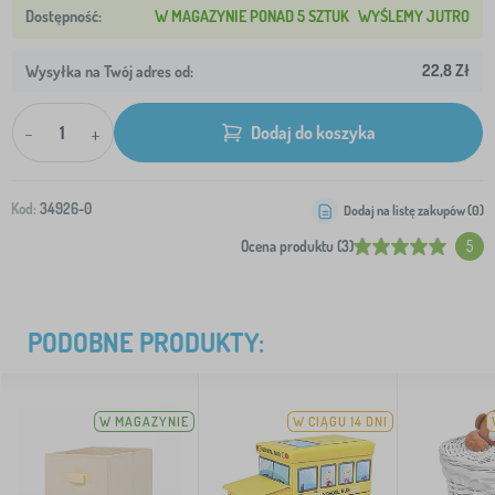
W MAGAZYNIE PONAD 5 SZTUK
WYŚLEMY JUTRO
22,8 Zł
Wysyłka na Twój adres od:
-
+
Dodaj do koszyka
Kod:
34926-0
Dodaj na listę zakupów (
0
)
Ocena produktu (3)
5
PODOBNE PRODUKTY:
W MAGAZYNIE
W CIĄGU 14 DNI