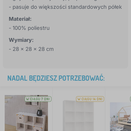
- pasuje do większości standardowych półek
Materiał:
- 100% poliestru
Wymiary:
- 28 x 28 x 28 cm
NADAL BĘDZIESZ POTRZEBOWAĆ:
W CIĄGU 7 DNI
W CIĄGU 14 DNI
>