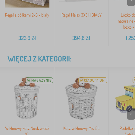
Regał z półkami 2x3 - biały
Regał Malax 3X3 H BIAŁY
Łóżko d
naturalne 
łóżko +
323,6
Zł
394,6
Zł
1 25
WIĘCEJ Z KATEGORII:
W MAGAZYNIE
W CIĄGU 14 DNI
>
Wiklinowy kosz Niedźwiedź
Kosz wiklinowy Miś 15L
Pudełko 
40L
Autobu