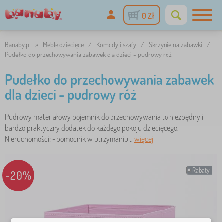
0 Zł
Banaby.pl
»
Meble dziecięce
/
Komody i szafy
/
Skrzynie na zabawki
/
Pudełko do przechowywania zabawek dla dzieci - pudrowy róż
Pudełko do przechowywania zabawek
dla dzieci - pudrowy róż
Pudrowy materiałowy pojemnik do przechowywania to niezbędny i
bardzo praktyczny dodatek do każdego pokoju dziecięcego.
Nieruchomości: - pomocnik w utrzymaniu ..
więcej
Rabaty
-20%