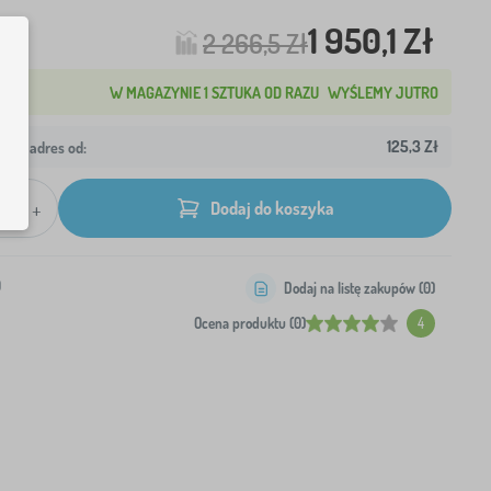
1 950,1 Zł
2 266,5 Zł
W MAGAZYNIE 1 SZTUKA OD RAZU
WYŚLEMY JUTRO
125,3 Zł
wój adres od:
+
Dodaj do koszyka
0
Dodaj na listę zakupów (
0
)
Ocena produktu (0)
4