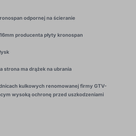
kronospan odpornej na ścieranie
a 16mm producenta płyty kronospan
łysk
wa strona ma drążek na ubrania
wadnicach kulkowych renomowanej firmy GTV
-
ącym wysoką ochronę przed uszkodzeniami