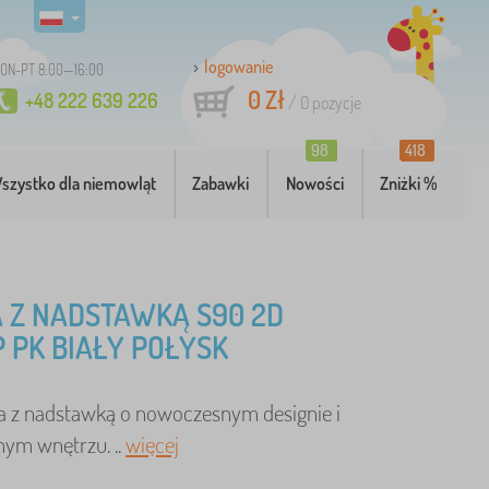
logowanie
ON-PT 8:00—16:00
0 Zł
+48 222 639 226
/
0
pozycje
98
418
szystko dla niemowląt
Zabawki
Nowości
Zniżki %
 Z NADSTAWKĄ S90 2D
P PK BIAŁY POŁYSK
ka z nadstawką o nowoczesnym designie i
nym wnętrzu. ..
więcej