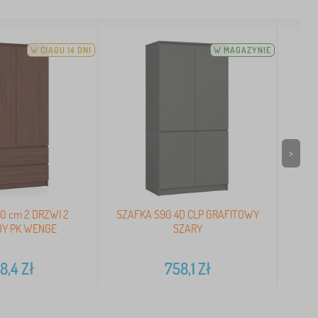
W CIĄGU 14 DNI
W MAGAZYNIE
>
0 cm 2 DRZWI 2
SZAFKA S90 4D CLP GRAFITOWY
DY PK WENGE
SZARY
8,4
Zł
758,1
Zł