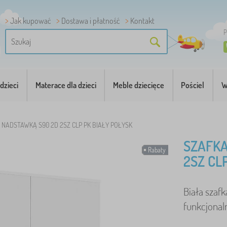
Jak kupować
Dostawa i płatność
Kontakt
P
dzieci
Materace dla dzieci
Meble dziecięce
Pościel
W
 NADSTAWKĄ S90 2D 2SZ CLP PK BIAŁY POŁYSK
SZAFKA
Rabaty
2SZ CL
Biała szaf
funkcjonal