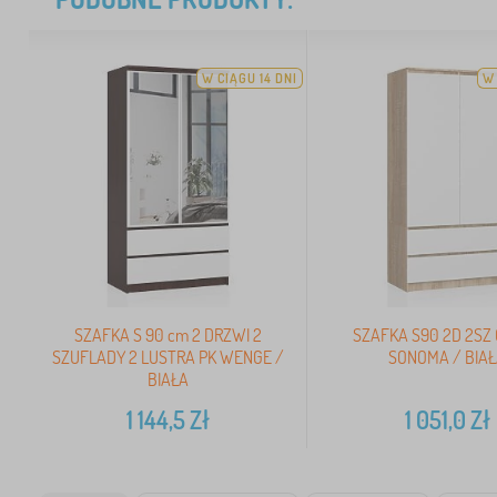
W CIĄGU 14 DNI
W 
SZAFKA S 90 cm 2 DRZWI 2
SZAFKA S90 2D 2SZ 
SZUFLADY 2 LUSTRA PK WENGE /
SONOMA / BIA
BIAŁA
1 144,5
Zł
1 051,0
Zł