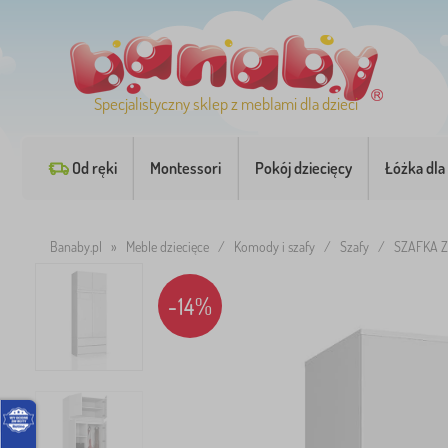
Specjalistyczny sklep z meblami dla dzieci
Od ręki
Montessori
Pokój dziecięcy
Łóżka dla 
Banaby.pl
»
Meble dziecięce
/
Komody i szafy
/
Szafy
/
SZAFKA Z
-14%