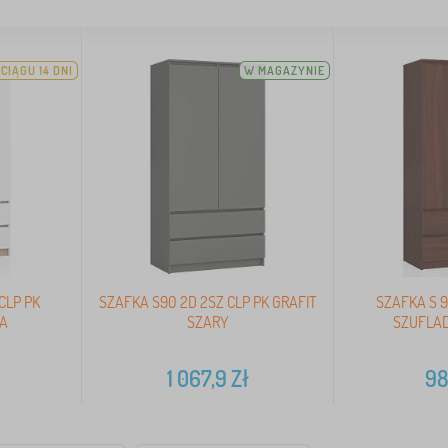
CIĄGU 14 DNI
W MAGAZYNIE
CLP PK
SZAFKA S90 2D 2SZ CLP PK GRAFIT
SZAFKA S 9
ŁA
SZARY
SZUFLA
1 067,9
Zł
98