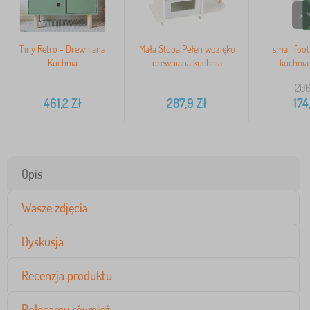
>
Tiny Retro - Drewniana
Mała Stopa Pełen wdzięku
small foo
Kuchnia
drewniana kuchnia
kuchnia
206
461,2
Zł
287,9
Zł
174
Opis
Wasze zdjęcia
Dyskusja
Recenzja produktu
Polecamy również