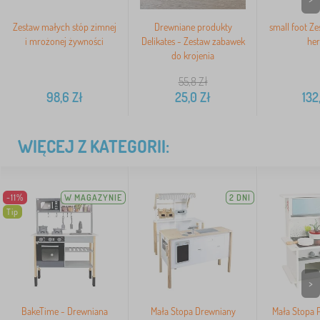
Zestaw małych stóp zimnej
Drewniane produkty
small foot Ze
i mrożonej żywności
Delikates - Zestaw zabawek
her
do krojenia
55,8
Zł
98,6
Zł
25,0
Zł
132
WIĘCEJ Z KATEGORII:
-11%
W MAGAZYNIE
2 DNI
Tip
>
BakeTime - Drewniana
Mała Stopa Drewniany
Mała Stopa 