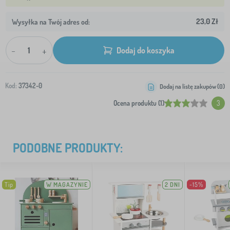
23,0 Zł
Wysyłka na Twój adres od:
-
+
Dodaj do koszyka
Kod:
37342-0
Dodaj na listę zakupów (
0
)
Ocena produktu (1)
3
PODOBNE PRODUKTY:
Tip
W MAGAZYNIE
2 DNI
-15%