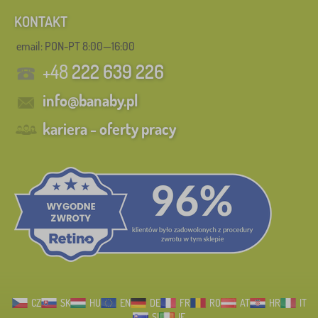
KONTAKT
email: PON-PT 8:00—16:00
+48
222 639 226
info@banaby.pl
kariera - oferty pracy
CZ
SK
HU
EN
DE
FR
RO
AT
HR
IT
SI
IE