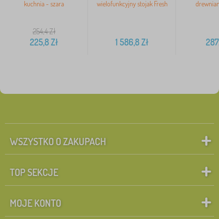
kuchnia - szara
wielofunkcyjny stojak Fresh
drewnian
254,4
Zł
225,8
Zł
1 586,8
Zł
287
WSZYSTKO O ZAKUPACH
TOP SEKCJE
MOJE KONTO