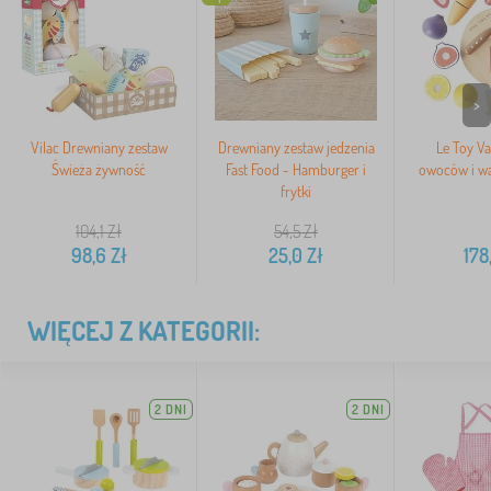
>
Vilac Drewniany zestaw
Drewniany zestaw jedzenia
Le Toy Va
Świeża żywność
Fast Food - Hamburger i
owoców i wa
frytki
104,1
Zł
54,5
Zł
98,6
Zł
25,0
Zł
178
WIĘCEJ Z KATEGORII:
2 DNI
2 DNI