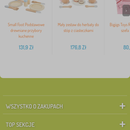
>
Small Foot Podstawowe
Mały zestaw do herbaty do
Bigjigs Toys
drewniane przybory
stóp z ciasteczkami
szefa
kuchenne
131,9
Zł
176,8
Zł
80
WSZYSTKO O ZAKUPACH
TOP SEKCJE