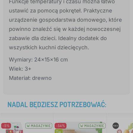
Funkcje temperatury i czasu można łatwo
ustawić za pomocą pokręteł. Praktyczne
urządzenie gospodarstwa domowego, które
powinno znaleźć się w każdej nowoczesnej
zabawie dla dzieci. Idealny dodatek do
wszystkich kuchni dziecięcych.
Wymiary: 24x15x16 cm
Wiek: 3+
Materiał: drewno
NADAL BĘDZIESZ POTRZEBOWAĆ:
-5%
W MAGAZYNIE
-54%
W MAGAZYNIE
Tip