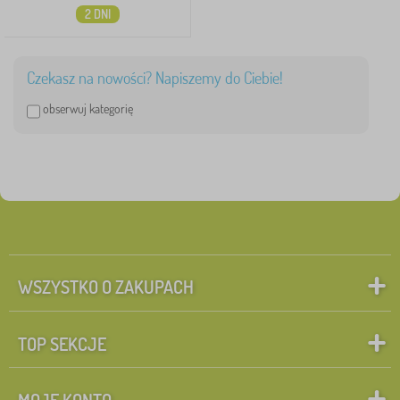
2 DNI
Czekasz na nowości? Napiszemy do Ciebie!
obserwuj kategorię
WSZYSTKO O ZAKUPACH
TOP SEKCJE
MOJE KONTO