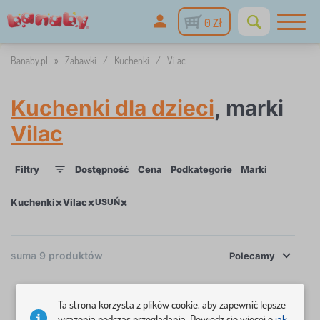
0 Zł
Banaby.pl
»
Zabawki
/
Kuchenki
/
Vilac
Kuchenki dla dzieci
, marki
Vilac
Filtry
Dostępność
Cena
Podkategorie
Marki
1
1
×
×
×
Kuchenki
Vilac
USUŃ
×
FILTRY
suma
9
produktów
Polecamy
Dostępność
Ta strona korzysta z plików cookie, aby zapewnić lepsze
Cena
wrażenia podczas przeglądania. Dowiedz się więcej o
jak