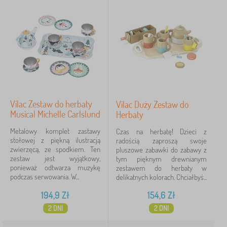
Vilac Zestaw do herbaty
Vilac Duży Zestaw do
Musical Michelle Carlslund
Herbaty
Metalowy komplet zastawy
Czas na herbatę! Dzieci z
stołowej z piękną ilustracją
radością zaproszą swoje
zwierzęcą, ze spodkiem. Ten
pluszowe zabawki do zabawy z
zestaw jest wyjątkowy,
tym pięknym drewnianym
ponieważ odtwarza muzykę
zestawem do herbaty w
podczas serwowania. W...
delikatnych kolorach. Chciałbyś...
194,9
Zł
154,6
Zł
2 DNI
2 DNI