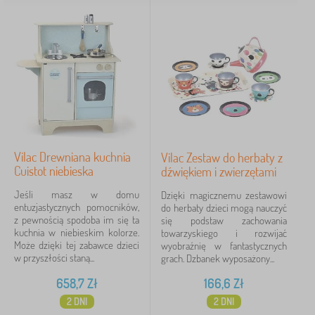
Vilac Drewniana kuchnia
Vilac Zestaw do herbaty z
Cuistot niebieska
dźwiękiem i zwierzętami
Jeśli masz w domu
Dzięki magicznemu zestawowi
entuzjastycznych pomocników,
do herbaty dzieci mogą nauczyć
z pewnością spodoba im się ta
się podstaw zachowania
kuchnia w niebieskim kolorze.
towarzyskiego i rozwijać
Może dzięki tej zabawce dzieci
wyobraźnię w fantastycznych
w przyszłości staną...
grach. Dzbanek wyposażony...
658,7
Zł
166,6
Zł
2 DNI
2 DNI