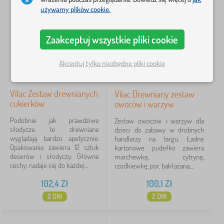
używamy plików cookie.
100 Zł
659 Zł
Zaakceptuj wszystkie pliki cookie
Filtracja
Akceptuj tylko niezbędne pliki cookie
Szukaj w filtrze
Vilac Zestaw drewnianych
Vilac Drewniany zestaw
Podkategorie
cukierków
owoców i warzyw
Marki
Podobnie jak prawdziwe
Zestaw owoców i warzyw dla
1
słodycze, te drewniane
dzieci do zabawy w drobnych
wyglądają bardzo apetycznie.
handlarzy na targu. Ładne
Vilac
9
✓
Opakowanie zawiera 12 sztuk
kartonowe pudełko zawiera
deserów i słodyczy. Główne
marchewkę, cytrynę,
cechy: nadaje się do każdej...
rzodkiewkę, por, bakłażana,...
Usuń
FILTRACJA
102,4
Zł
100,1
Zł
2 DNI
2 DNI