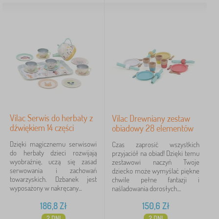
Vilac Serwis do herbaty z
Vilac Drewniany zestaw
dźwiękiem 14 części
obiadowy 28 elementów
Dzięki magicznemu serwisowi
Czas zaprosić wszystkich
do herbaty dzieci rozwijają
przyjaciół na obiad! Dzięki temu
wyobraźnię, uczą się zasad
zestawowi naczyń Twoje
serwowania i zachowań
dziecko może wymyślać piękne
towarzyskich. Dzbanek jest
chwile pełne fantazji i
wyposażony w nakręcany...
naśladowania dorosłych....
186,8
Zł
150,6
Zł
2 DNI
2 DNI