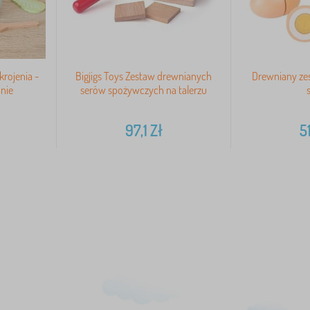
rojenia -
Bigjigs Toys Zestaw drewnianych
Drewniany zes
nie
serów spożywczych na talerzu
97,1
Zł
5