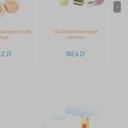
>
taw jajek na małą
Vilac Zestaw drewnianych
Big
stopę
cukierków
1,2
Zł
102,4
Zł