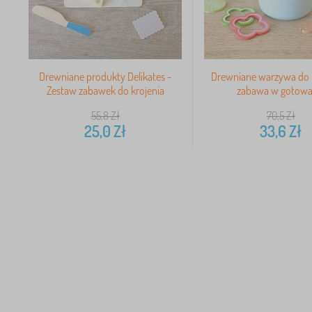
Drewniane produkty Delikates -
Drewniane warzywa do k
Zestaw zabawek do krojenia
zabawa w gotowa
55,8
Zł
70,5
Zł
25,0
Zł
33,6
Zł