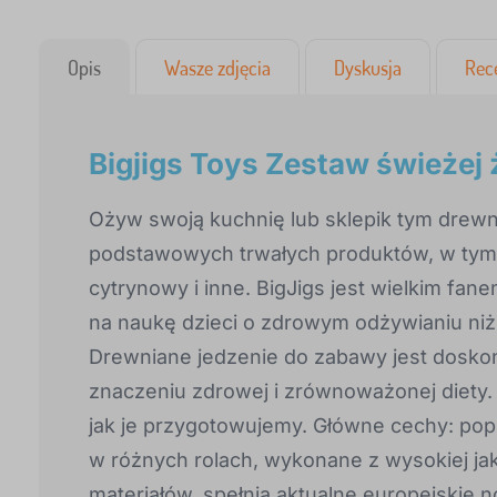
Opis
Wasze zdjęcia
Dyskusja
Rec
Bigjigs Toys Zestaw świeżej
Ożyw swoją kuchnię lub sklepik tym drew
podstawowych trwałych produktów, w tym d
cytrynowy i inne. BigJigs jest wielkim fa
na naukę dzieci o zdrowym odżywianiu niż
Drewniane jedzenie do zabawy jest doskon
znaczeniu zdrowej i zrównoważonej diety. 
jak je przygotowujemy. Główne cechy: popr
w różnych rolach, wykonane z wysokiej ja
materiałów, spełnia aktualne europejskie