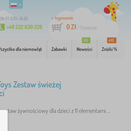
logowanie
ON-PT 8:00—16:00
0 Zł
+48 222 639 226
/
0
pozycje
99
416
szystko dla niemowląt
Zabawki
Nowości
Zniżki %
 Toys Zestaw świeżej
ci
estaw żywnościowy dla dzieci z 11 elementami. ..