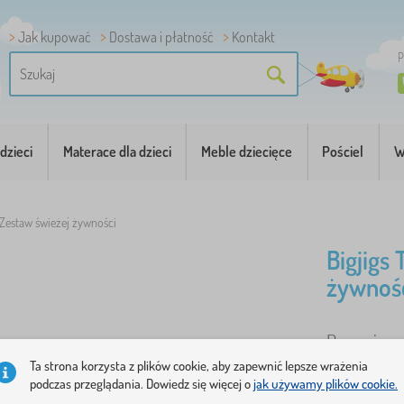
Jak kupować
Dostawa i płatność
Kontakt
P
dzieci
Materace dla dzieci
Meble dziecięce
Pościel
W
 Zestaw świeżej żywności
Bigjigs
żywnoś
Drewniany z
więcej
Ta strona korzysta z plików cookie, aby zapewnić lepsze wrażenia
podczas przeglądania. Dowiedz się więcej o
jak używamy plików cookie.