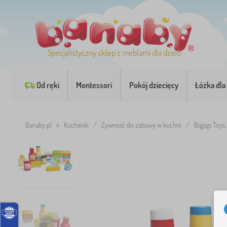
Specjalistyczny sklep z meblami dla dzieci
Od ręki
Montessori
Pokój dziecięcy
Łóżka dla 
Banaby.pl
»
Kuchenki
/
Żywność do zabawy w kuchni
/
Bigjigs Toys