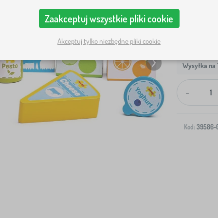
Zaakceptuj wszystkie pliki cookie
Akceptuj tylko niezbędne pliki cookie
Wysyłka na T
-
Kod:
39586-