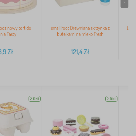
>
rodzinowy tort do
small foot Drewniana skrzynka z
Le T
enia Tasty
butelkami na mleko Fresh
8,9
Zł
121,4
Zł
2 DNI
2 DNI