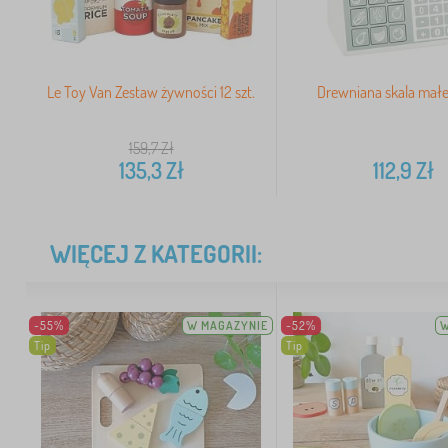
Le Toy Van Zestaw żywności 12 szt.
Drewniana skala małe
159,7
Zł
135,3
Zł
112,9
Zł
WIĘCEJ Z KATEGORII:
-55%
W MAGAZYNIE
-52%
W
Tip
Tip