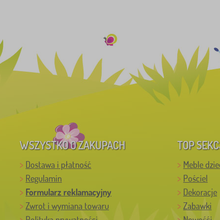
WSZYSTKO O ZAKUPACH
TOP SEKC
Dostawa i płatność
Meble dzie
Regulamin
Pościel
Formularz reklamacyjny
Dekoracje
Zwrot i wymiana towaru
Zabawki
Polityka prywatności
Nowośći