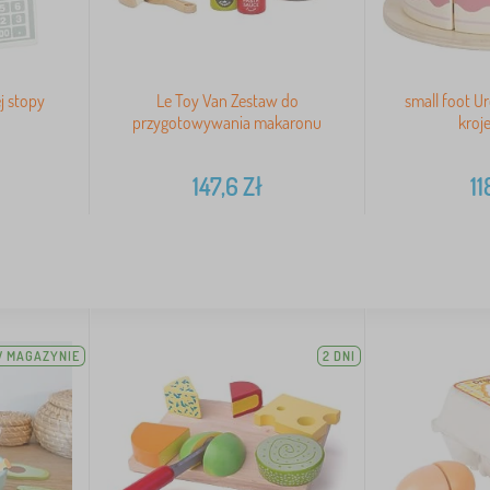
j stopy
Le Toy Van Zestaw do
small foot U
przygotowywania makaronu
kroj
147,6
Zł
11
 MAGAZYNIE
2 DNI