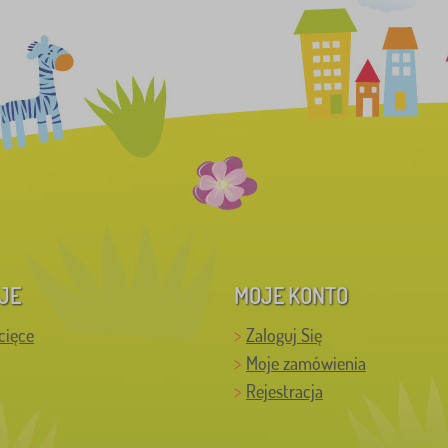
JE
MOJE KONTO
cięce
Zaloguj Się
Moje zamówienia
Rejestracja