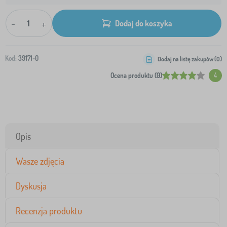
-
+
Dodaj do koszyka
Kod:
39171-0
Dodaj na listę zakupów (
0
)
Ocena produktu (0)
4
Opis
Wasze zdjęcia
Dyskusja
Recenzja produktu