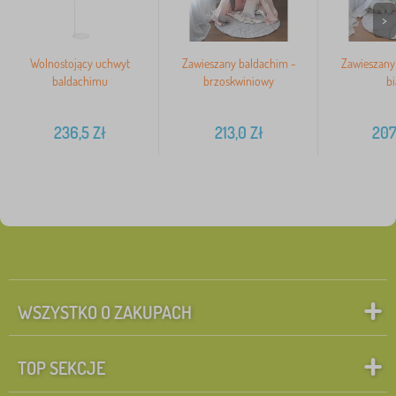
>
Wolnostojący uchwyt
Zawieszany baldachim -
Zawieszany
baldachimu
brzoskwiniowy
bi
236,5
Zł
213,0
Zł
207
WSZYSTKO O ZAKUPACH
TOP SEKCJE