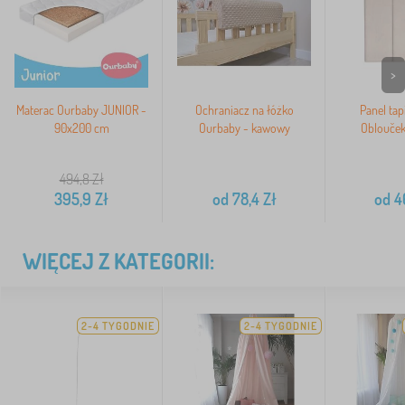
>
Materac Ourbaby JUNIOR -
Ochraniacz na łóżko
Panel ta
90x200 cm
Ourbaby - kawowy
Oblouček
494,8
Zł
395,9
Zł
od
78,4
Zł
od
4
WIĘCEJ Z KATEGORII:
2-4 TYGODNIE
2-4 TYGODNIE