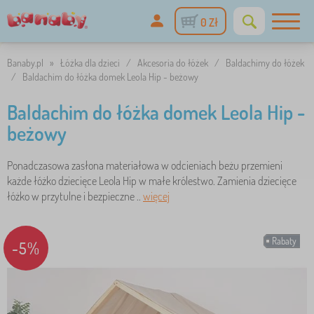
0 Zł
Banaby.pl
»
Łóżka dla dzieci
/
Akcesoria do łóżek
/
Baldachimy do łóżek
/
Baldachim do łóżka domek Leola Hip - beżowy
Baldachim do łóżka domek Leola Hip -
beżowy
Ponadczasowa zasłona materiałowa w odcieniach beżu przemieni
każde łóżko dziecięce Leola Hip w małe królestwo. Zamienia dziecięce
łóżko w przytulne i bezpieczne ..
więcej
Rabaty
-5%