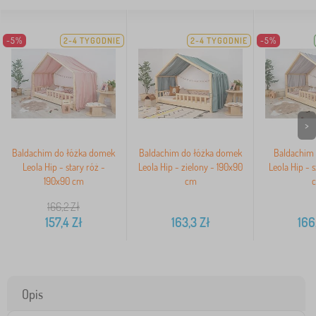
-5%
2-4 TYGODNIE
2-4 TYGODNIE
-5%
>
Baldachim do łóżka domek
Baldachim do łóżka domek
Baldachim 
Leola Hip - stary róż -
Leola Hip - zielony - 190x90
Leola Hip - 
190x90 cm
cm
166,2
Zł
157,4
Zł
163,3
Zł
166
Opis