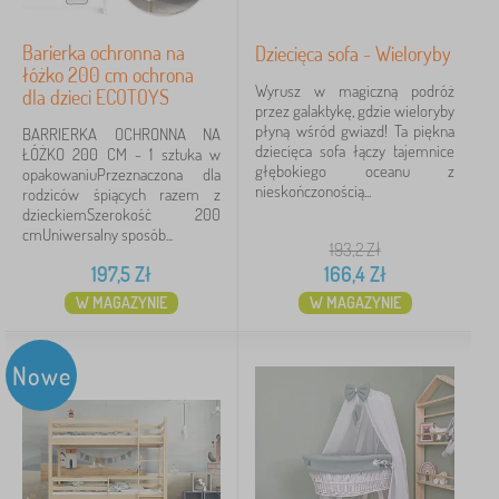
Barierka ochronna na
Dziecięca sofa - Wieloryby
łóżko 200 cm ochrona
Wyrusz w magiczną podróż
dla dzieci ECOTOYS
przez galaktykę, gdzie wieloryby
płyną wśród gwiazd! Ta piękna
BARRIERKA OCHRONNA NA
dziecięca sofa łączy tajemnice
ŁÓŻKO 200 CM - 1 sztuka w
głębokiego oceanu z
opakowaniuPrzeznaczona dla
nieskończonością...
rodziców śpiących razem z
dzieckiemSzerokość 200
cmUniwersalny sposób...
193,2
Zł
197,5
Zł
166,4
Zł
W MAGAZYNIE
W MAGAZYNIE
Nowe