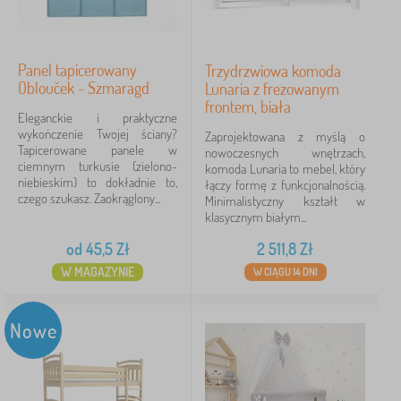
Panel tapicerowany
Trzydrzwiowa komoda
Oblouček - Szmaragd
Lunaria z frezowanym
frontem, biała
Eleganckie i praktyczne
wykończenie Twojej ściany?
Zaprojektowana z myślą o
Tapicerowane panele w
nowoczesnych wnętrzach,
ciemnym turkusie (zielono-
komoda Lunaria to mebel, który
niebieskim) to dokładnie to,
łączy formę z funkcjonalnością.
czego szukasz. Zaokrąglony...
Minimalistyczny kształt w
klasycznym białym...
od
45,5
Zł
2 511,8
Zł
W MAGAZYNIE
W CIĄGU 14 DNI
Nowe