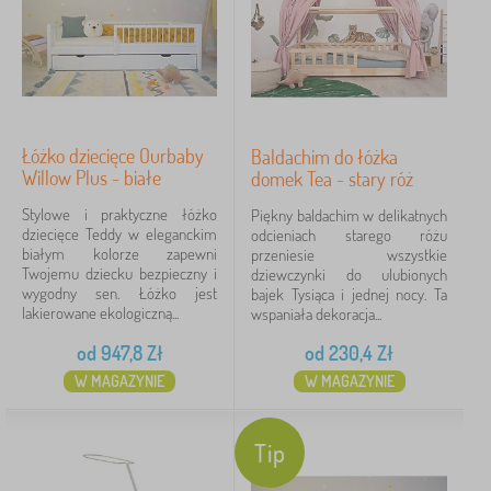
Łóżko dziecięce Ourbaby
Baldachim do łóżka
Willow Plus - białe
domek Tea - stary róż
Stylowe i praktyczne łóżko
Piękny baldachim w delikatnych
dziecięce Teddy w eleganckim
odcieniach starego różu
białym kolorze zapewni
przeniesie wszystkie
Twojemu dziecku bezpieczny i
dziewczynki do ulubionych
wygodny sen. Łóżko jest
bajek Tysiąca i jednej nocy. Ta
lakierowane ekologiczną...
wspaniała dekoracja...
od
947,8
Zł
od
230,4
Zł
W MAGAZYNIE
W MAGAZYNIE
Tip