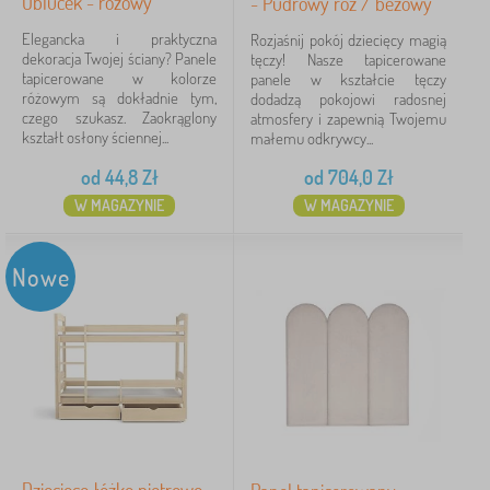
Obluček - różowy
- Pudrowy róż / beżowy
Elegancka i praktyczna
Rozjaśnij pokój dziecięcy magią
dekoracja Twojej ściany? Panele
tęczy! Nasze tapicerowane
tapicerowane w kolorze
panele w kształcie tęczy
różowym są dokładnie tym,
dodadzą pokojowi radosnej
czego szukasz. Zaokrąglony
atmosfery i zapewnią Twojemu
kształt osłony ściennej...
małemu odkrywcy...
od
44,8
Zł
od
704,0
Zł
W MAGAZYNIE
W MAGAZYNIE
Nowe