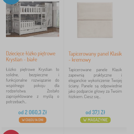
Dziecięce łóżko piętrowe
Tapicerowany panel Klasik
Krystian - białe
- kremowy
Łóżko piętrowe Krystian to
Tapicerowane panele Klasik
solidne, bezpieczne i
zapewnią praktyczne i
funkcjonalne rozwiązanie do
eleganckie wykończenie Twojej
wspólnego pokoju dla
ściany. Panele są odpowiednie
rodzeństwa. Zostało
jako podparcie głowy za Twoim
zaprojektowane z myślą o
łóżkiem. Ciesz się...
potrzebach...
od
2 060,3
Zł
od
37,1
Zł
W MAGAZYNIE
W CIĄGU 14 DNI