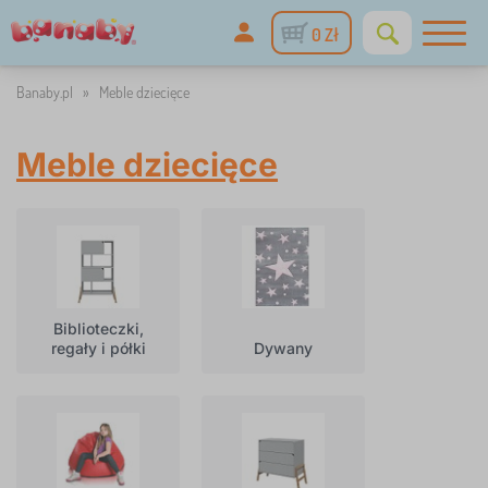
0 Zł
Banaby.pl
»
Meble dziecięce
Meble dziecięce
Biblioteczki,
regały i półki
Dywany