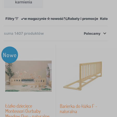
karmienia
✓
☆
%
Filtry
w magazynie
nowość
Rabaty i promocje
Kolor
De
suma
1407
produktów
Polecamy
×
FILTRY
Nowe
Kolor
Dekor
Określenie
Motyw
Łóżko dziecięce
Barierka do łóżka F -
Montessori Ourbaby
naturalna
Cena
Meadow Duo - naturalne