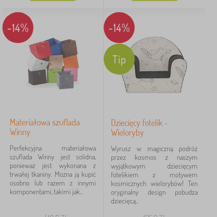
-14%
-14%
Tip
Materiałowa szuflada
Dziecięcy fotelik -
Winny
Wieloryby
Perfekcyjna materiałowa
Wyrusz w magiczną podróż
szuflada Winny jest solidna,
przez kosmos z naszym
ponieważ jest wykonana z
wyjątkowym dziecięcym
trwałej tkaniny. Można ją kupić
fotelikiem z motywem
osobno lub razem z innymi
kosmicznych wielorybów! Ten
komponentami, takimi jak...
oryginalny design pobudza
dziecięcą...