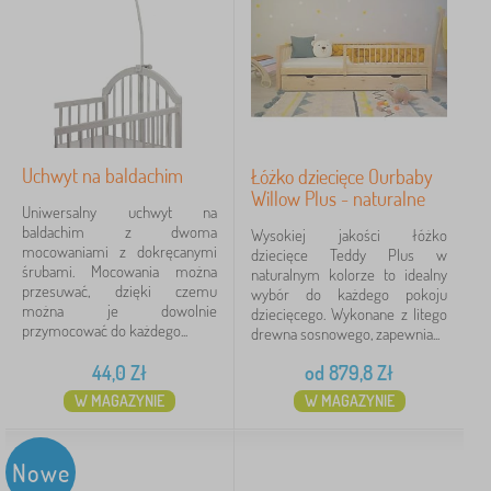
Uchwyt na baldachim
Łóżko dziecięce Ourbaby
Willow Plus - naturalne
Uniwersalny uchwyt na
baldachim z dwoma
Wysokiej jakości łóżko
mocowaniami z dokręcanymi
dziecięce Teddy Plus w
śrubami. Mocowania można
naturalnym kolorze to idealny
przesuwać, dzięki czemu
wybór do każdego pokoju
można je dowolnie
dziecięcego. Wykonane z litego
przymocować do każdego...
drewna sosnowego, zapewnia...
44,0
Zł
od
879,8
Zł
W MAGAZYNIE
W MAGAZYNIE
Nowe