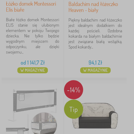
Łóżko domek Montessori
Baldachim nad łóżeczko
Elis białe
Heaven - biały
Usuń
FILTRACJA
Białe łóżko domek Montessori
Piękny baldachim nad łóżeczko
ELIS stanie się ulubionym
jest idealnym dodatkiem do
elementem w pokoju Twojego
każdej pościeli. Ozdobna
dziecka. Nie tylko będzie
kokarda na białym baldachimie
wygodnym miejscem do
jest związana białą wstążką.
odpoczynku, ale dzięki
Spod kokardy...
swojemu...
od
1 141,7
Zł
94,1
Zł
W MAGAZYNIE
W MAGAZYNIE
-14%
Tip