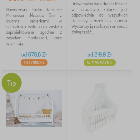
Uniwersalna barierka do łóżka F
15 Zł
17 893 Zł
w naturalnym kolorze jest
Nowoczesne łóżko dziecięce
odpowiednia do wszystkich
Montessori Meadow Duo z
dziecięcych łóżek bez barierki.
dwoma barierkami w
Filtracja
Wystarczy ją rozłożyć i umieścić
naturalnym wykonaniu zostało
dolną część...
zaprojektowane zgodnie z
zasadami Montessori, które
Szukaj w filtrze
wspierają...
od
678,6
Zł
od
219,9
Zł
Dostępność
W MAGAZYNIE
1-3 TYGODNIE
Podkategorie
Tip
Typ oferty
Tagi
Bohater
Marki