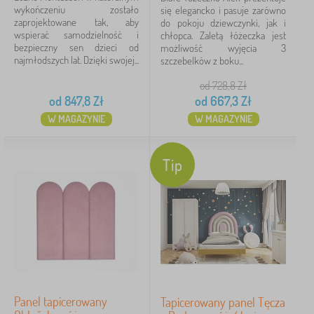
wykończeniu zostało
się elegancko i pasuje zarówno
zaprojektowane tak, aby
do pokoju dziewczynki, jak i
wspierać samodzielność i
chłopca. Zaletą łóżeczka jest
bezpieczny sen dzieci od
możliwość wyjęcia 3
najmłodszych lat. Dzięki swojej...
szczebelków z boku...
od 728,8
Zł
od
847,8
Zł
od
667,3
Zł
W MAGAZYNIE
W MAGAZYNIE
Tip
Panel tapicerowany
Tapicerowany panel Tęcza