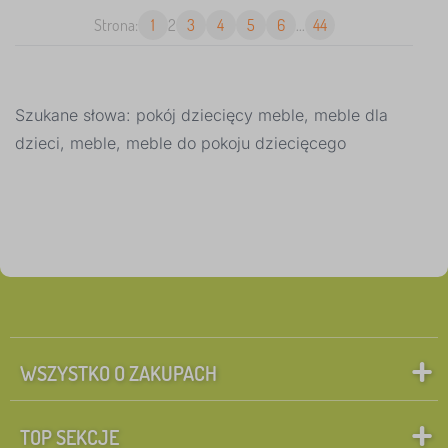
Strona:
1
2
3
4
5
6
...
44
Szukane słowa: pokój dziecięcy meble, meble dla
dzieci, meble, meble do pokoju dziecięcego
WSZYSTKO O ZAKUPACH
TOP SEKCJE