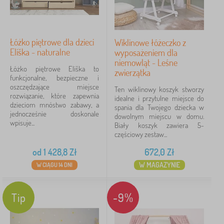
Łóżko piętrowe dla dzieci
Wiklinowe łóżeczko z
Eliška - naturalne
wyposażeniem dla
niemowląt - Leśne
Łóżko piętrowe Eliška to
zwierzątka
funkcjonalne, bezpieczne i
oszczędzające miejsce
Ten wiklinowy koszyk stworzy
rozwiązanie, które zapewnia
idealne i przytulne miejsce do
dzieciom mnóstwo zabawy, a
spania dla Twojego dziecka w
jednocześnie doskonale
dowolnym miejscu w domu.
wpisuje...
Biały koszyk zawiera 5-
częściowy zestaw...
od
1 428,8
Zł
672,0
Zł
W MAGAZYNIE
W CIĄGU 14 DNI
Tip
-9%