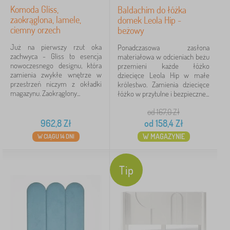
Komoda Gliss,
Baldachim do łóżka
zaokrąglona, lamele,
domek Leola Hip -
ciemny orzech
beżowy
Już na pierwszy rzut oka
Ponadczasowa zasłona
zachwyca - Gliss to esencja
materiałowa w odcieniach beżu
nowoczesnego designu, która
przemieni każde łóżko
zamienia zwykłe wnętrze w
dziecięce Leola Hip w małe
przestrzeń niczym z okładki
królestwo. Zamienia dziecięce
magazynu. Zaokrąglony...
łóżko w przytulne i bezpieczne...
od 167,0
Zł
962,8
Zł
od
158,4
Zł
W MAGAZYNIE
W CIĄGU 14 DNI
Tip