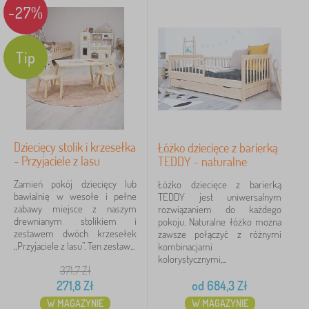
-27%
Tip
Dziecięcy stolik i krzesełka
Łóżko dziecięce z barierką
- Przyjaciele z lasu
TEDDY - naturalne
Zamień pokój dziecięcy lub
Łóżko dziecięce z barierką
bawialnię w wesołe i pełne
TEDDY jest uniwersalnym
zabawy miejsce z naszym
rozwiązaniem do każdego
drewnianym stolikiem i
pokoju. Naturalne łóżko można
zestawem dwóch krzesełek
zawsze połączyć z różnymi
„Przyjaciele z lasu”. Ten zestaw...
kombinacjami
kolorystycznymi,...
371,7
Zł
271,8
Zł
od
684,3
Zł
W MAGAZYNIE
W MAGAZYNIE