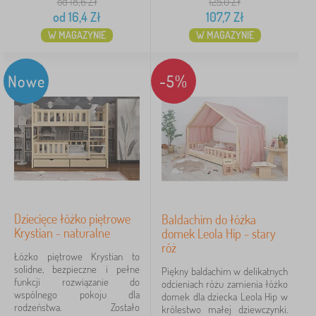
od 18,6
Zł
125,0
Zł
od
16,4
Zł
107,7
Zł
W MAGAZYNIE
W MAGAZYNIE
Nowe
-5%
Dziecięce łóżko piętrowe
Baldachim do łóżka
Krystian - naturalne
domek Leola Hip - stary
róż
Łóżko piętrowe Krystian to
solidne, bezpieczne i pełne
Piękny baldachim w delikatnych
funkcji rozwiązanie do
odcieniach różu zamienia łóżko
wspólnego pokoju dla
domek dla dziecka Leola Hip w
rodzeństwa. Zostało
królestwo małej dziewczynki.