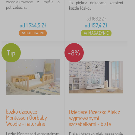
zaprojektowane z myślą o
Ta piękna dekoracja zamieni
potrzebach...
każde łóżko...
od 166,2
Zł
od
1 744,5
Zł
od
157,4
Zł
W MAGAZYNIE
W CIĄGU 14 DNI
Tip
-8%
Łóżko dziecięce
Dziecięce łóżeczko Alek z
Montessori Ourbaby
wyjmowanymi
Woodie - naturalne
szczebelkami - białe
Łóżko Montessori w naturalnym
Białe łóżeczko Alek prezentuje