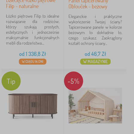
Dziecięce łóżko piętrowe
Panel tapicerowany
Filip - naturalne
Oblouček - beżowy
Łóżko piętrowe Filip to idealne
Eleganckie i praktyczne
rozwiązanie dla rodziców,
wykończenie Twojej ściany?
którzy szukają prostych,
Tapicerowane panele w kolorze
estetycznych i jednocześnie
beżowym to dokładnie to,
maksymalnie funkcjonalnych
czego szukasz. Zaokrąglony
mebli dla rodzeństwa....
kształt ochrony ściany...
od
1 336,8
Zł
od
46,7
Zł
W MAGAZYNIE
W CIĄGU 14 DNI
Tip
-5%