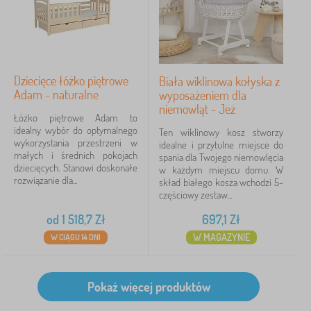
Dziecięce łóżko piętrowe
Biała wiklinowa kołyska z
Adam - naturalne
wyposażeniem dla
niemowląt - Jeż
Łóżko piętrowe Adam to
idealny wybór do optymalnego
Ten wiklinowy kosz stworzy
wykorzystania przestrzeni w
idealne i przytulne miejsce do
małych i średnich pokojach
spania dla Twojego niemowlęcia
dziecięcych. Stanowi doskonałe
w każdym miejscu domu. W
rozwiązanie dla...
skład białego kosza wchodzi 5-
częściowy zestaw...
od
1 518,7
Zł
697,1
Zł
W MAGAZYNIE
W CIĄGU 14 DNI