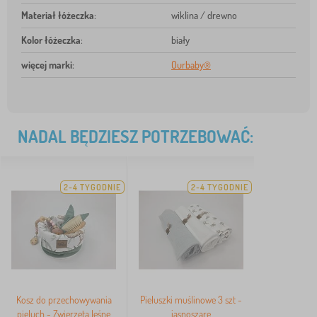
Materiał łóżeczka
:
wiklina / drewno
Kolor łóżeczka
:
biały
więcej marki
:
Ourbaby®
NADAL BĘDZIESZ POTRZEBOWAĆ:
2-4 TYGODNIE
2-4 TYGODNIE
Kosz do przechowywania
Pieluszki muślinowe 3 szt -
pieluch - Zwierzęta leśne
jasnoszare