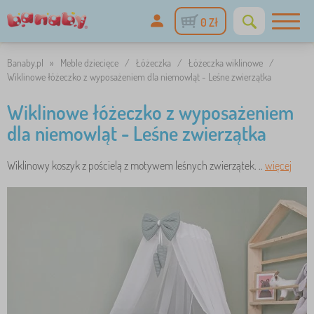
0 Zł
Banaby.pl
»
Meble dziecięce
/
Łóżeczka
/
Łóżeczka wiklinowe
/
Wiklinowe łóżeczko z wyposażeniem dla niemowląt - Leśne zwierzątka
Wiklinowe łóżeczko z wyposażeniem
dla niemowląt - Leśne zwierzątka
Wiklinowy koszyk z pościelą z motywem leśnych zwierzątek. ..
więcej