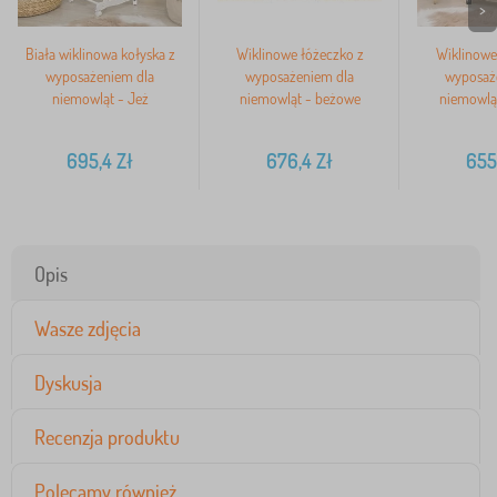
>
Biała wiklinowa kołyska z
Wiklinowe łóżeczko z
Wiklinowe
wyposażeniem dla
wyposażeniem dla
wyposaż
niemowląt - Jeż
niemowląt - beżowe
niemowlą
695,4
Zł
676,4
Zł
655
Opis
Wasze zdjęcia
Dyskusja
Recenzja produktu
Polecamy również