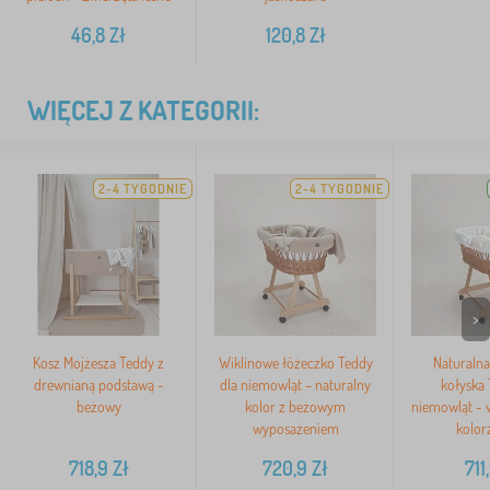
46,8
Zł
120,8
Zł
WIĘCEJ Z KATEGORII:
2-4 TYGODNIE
2-4 TYGODNIE
>
Kosz Mojżesza Teddy z
Wiklinowe łóżeczko Teddy
Naturalna
drewnianą podstawą -
dla niemowląt – naturalny
kołyska 
beżowy
kolor z beżowym
niemowląt - 
wyposażeniem
kolor
718,9
Zł
720,9
Zł
711