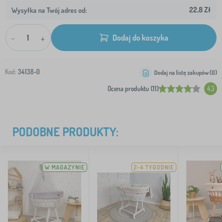
22,8 Zł
Wysyłka na Twój adres od:
-
+
Dodaj do koszyka
Kod:
34138-0
Dodaj na listę zakupów (
0
)
Ocena produktu (11)
4.3
PODOBNE PRODUKTY:
W MAGAZYNIE
2-4 TYGODNIE