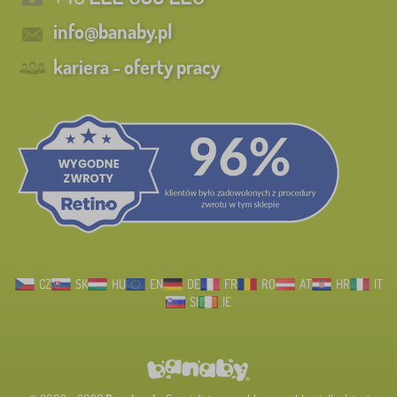
info@banaby.pl
kariera - oferty pracy
CZ
SK
HU
EN
DE
FR
RO
AT
HR
IT
SI
IE