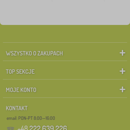
WSZYSTKO O ZAKUPACH
TOP SEKCJE
MOJE KONTO
KONTAKT
email: PON-PT 8:00—16:00
+48
222 639 226