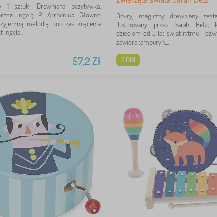
y 1 sztuki. Drewniana pozytywka.
przez Ingelę P. Arrhenius. Główne
Odkryj magiczny drewniany zes
rzyjemną melodię podczas kręcenia
ilustrowany przez Sarah Betz, k
 Ingela...
dzieciom od 3 lat świat rytmu i dź
zawiera tamburyn,...
57,2
Zł
2 DNI