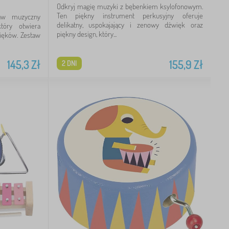
Odkryj magię muzyki z bębenkiem ksylofonowym.
Ten piękny instrument perkusyjny oferuje
taw muzyczny
delikatny, uspokajający i zenowy dźwięk oraz
tóry otwiera
piękny design, który...
więków. Zestaw
145,3
Zł
155,9
Zł
2 DNI