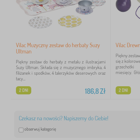
Vilac Muzyczny zestaw do herbaty Suzy
Vilac Drew
Ultman
Piękny zesta
się z kolorow
Piękny zestaw do herbaty z metalu z ilustracjami
grzechotki
Suzy Ultman. Składa się z muzycznego imbryka, 4
miesięcy. Głó
filiżanek i spodków, 4 talerzyków deserowych oraz
tacy....
186,8
Zł
2 DNI
2 DNI
Czekasz na nowości? Napiszemy do Ciebie!
obserwuj kategorię