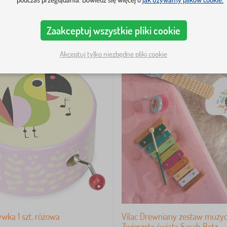
Zaakceptuj wszystkie pliki cookie
Akceptuj tylko niezbędne pliki cookie
ywka 1 szt. różowa
Vilac Drewniany zestaw muzy
Zwierzęta świata Sarah Betz