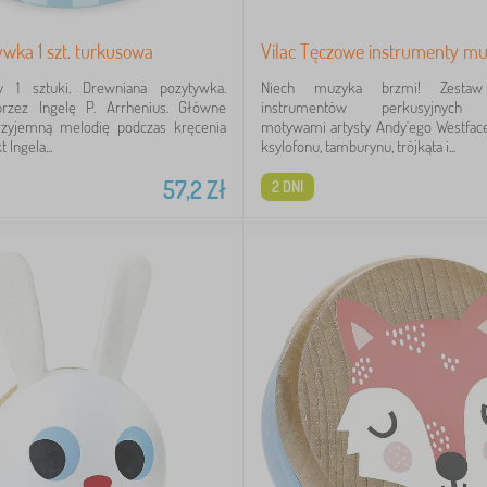
ywka 1 szt. turkusowa
Vilac Tęczowe instrumenty m
y 1 sztuki. Drewniana pozytywka.
Niech muzyka brzmi! Zestaw
przez Ingelę P. Arrhenius. Główne
instrumentów perkusyjnych 
rzyjemną melodię podczas kręcenia
motywami artysty Andy'ego Westface
 Ingela...
ksylofonu, tamburynu, trójkąta i...
57,2
Zł
2 DNI