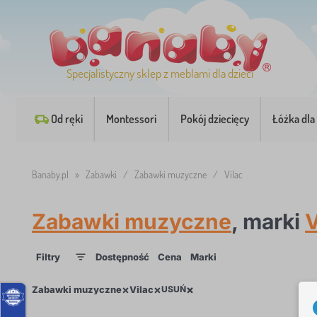
Specjalistyczny sklep z meblami dla dzieci
Od ręki
Montessori
Pokój dziecięcy
Łóżka dla 
Banaby.pl
»
Zabawki
/
Zabawki muzyczne
/
Vilac
Zabawki muzyczne
, marki
V
Filtry
Dostępność
Cena
Marki
1
1
×
×
×
×
Zabawki muzyczne
Vilac
USUŃ