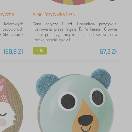
uzyczne
Vilac Pozytywka 1 szt.
 kolorowych
Cena dotyczy 1 szt. Drewniana pozytywka.
ozdobionych
Ilustrowana przez Ingelę P. Arrhenius. Główne
. Składa się z
cechy: gra przyjemną melodię podczas kręcenia
korbką, projekt Ingela P....
150,6
Zł
57,3
Zł
2 DNI