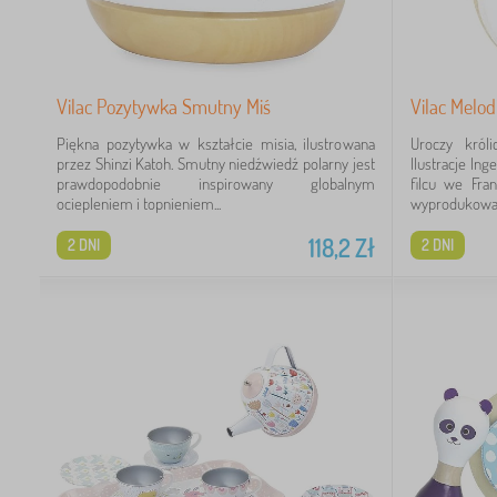
Vilac Pozytywka Smutny Miś
Vilac Melod
Piękna pozytywka w kształcie misia, ilustrowana
Uroczy król
przez Shinzi Katoh. Smutny niedźwiedź polarny jest
Ilustracje In
prawdopodobnie inspirowany globalnym
filcu we Fra
ociepleniem i topnieniem...
wyprodukowan
118,2
Zł
2 DNI
2 DNI