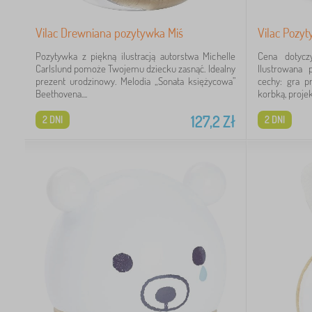
Vilac Drewniana pozytywka Miś
Vilac Pozyt
Pozytywka z piękną ilustracją autorstwa Michelle
Cena dotycz
Carlslund pomoże Twojemu dziecku zasnąć. Idealny
Ilustrowana 
prezent urodzinowy. Melodia „Sonata księżycowa”
cechy: gra p
Beethovena....
korbką, projekt
127,2
Zł
2 DNI
2 DNI