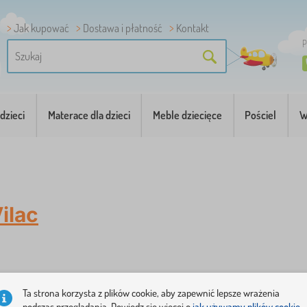
Jak kupować
Dostawa i płatność
Kontakt
P
dzieci
Materace dla dzieci
Meble dziecięce
Pościel
W
ilac
Ta strona korzysta z plików cookie, aby zapewnić lepsze wrażenia
podczas przeglądania. Dowiedz się więcej o
jak używamy plików cookie.