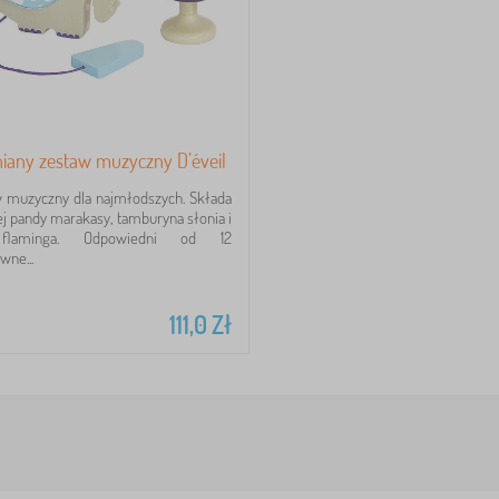
niany zestaw muzyczny D’éveil
w muzyczny dla najmłodszych. Składa
ej pandy marakasy, tamburyna słonia i
 flaminga. Odpowiedni od 12
wne...
111,0
Zł