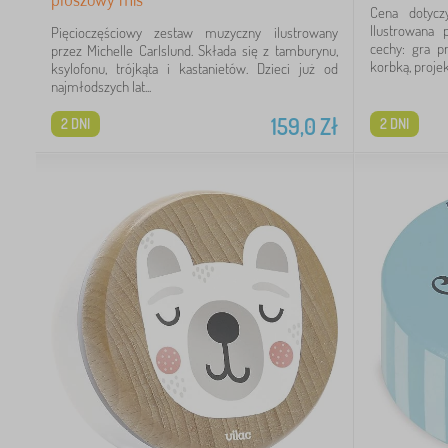
Cena dotycz
Ilustrowana 
Pięcioczęściowy zestaw muzyczny ilustrowany
cechy: gra p
przez Michelle Carlslund. Składa się z tamburynu,
korbką, projekt
ksylofonu, trójkąta i kastanietów. Dzieci już od
najmłodszych lat...
159,0
Zł
2 DNI
2 DNI