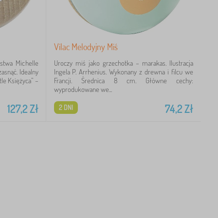
Vilac Melodyjny Miś
rstwa Michelle
Uroczy miś jako grzechotka – marakas. Ilustracja
asnąć. Idealny
Ingela P. Arrhenius. Wykonany z drewna i filcu we
le Księżyca” –
Francji. Średnica 8 cm. Główne cechy:
wyprodukowane we...
127,2
Zł
74,2
Zł
2 DNI