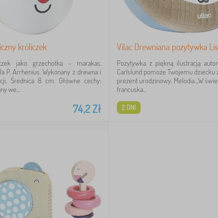
iczny króliczek
Vilac Drewniana pozytywka Lis
iczek jako grzechotka – marakas.
Pozytywka z piękną ilustracją auto
gela P. Arrhenius. Wykonany z drewna i
Carlslund pomoże Twojemu dziecku z
ncji. Średnica 8 cm. Główne cechy:
prezent urodzinowy. Melodia „W świet
y we...
francuska...
74,2
Zł
2 DNI