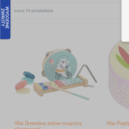
suma
14
produktów
Zł
14
Vilac Drewniany zestaw muzyczny
Vilac Pozyt
pluszowy miś