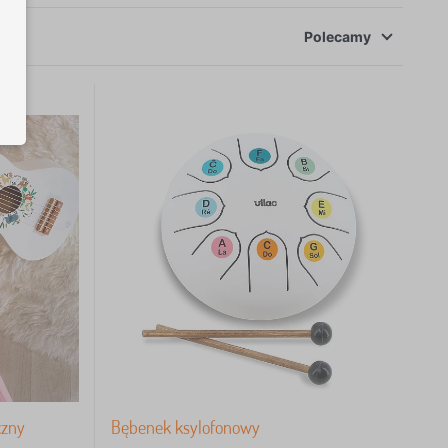
Polecamy
czny
Bębenek ksylofonowy