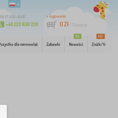
logowanie
ON-PT 8:00—16:00
0 Zł
+48 222 639 226
/
0
pozycje
99
416
szystko dla niemowląt
Zabawki
Nowości
Zniżki %