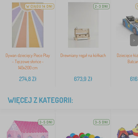
W CIĄGU 14 DNI
2-3 DNI
>
Dywan dziecięcy Piece Play
Drewniany regał na kółkach
Dziecięce ł
- Tęczowe słońce -
Batcar
140x200 cm
274,8
Zł
673,9
Zł
616
WIĘCEJ Z KATEGORII:
3-5 DNI
3-5 DNI