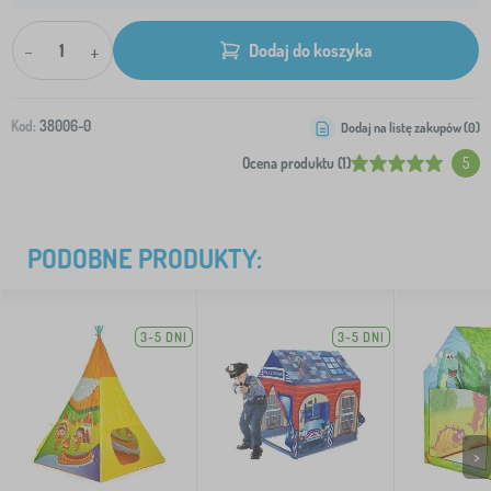
-
+
Dodaj do koszyka
Kod:
38006-0
Dodaj na listę zakupów (
0
)
Ocena produktu (1)
5
PODOBNE PRODUKTY:
3-5 DNI
3-5 DNI
>