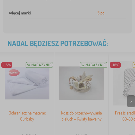
więcej marki
:
Sipo
NADAL BĘDZIESZ POTRZEBOWAĆ:
-16%
W MAGAZYNIE
W MAGAZYNIE
-16%
>
Ochraniacz na materac
Kosz do przechowywania
Prześcierad
Ourbaby
pieluch - Kwiaty bawełny
160x80 c