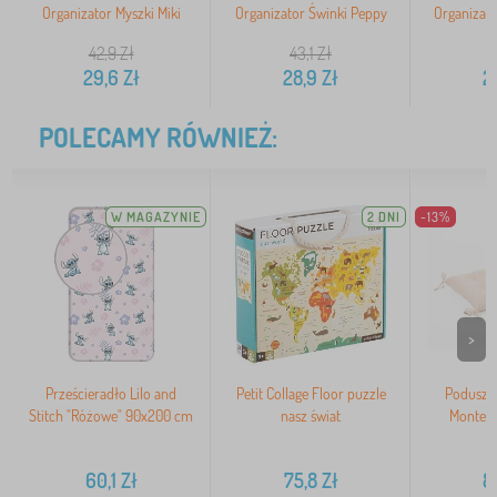
Organizator Myszki Miki
Organizator Świnki Peppy
Organizato
42,9
Zł
43,1
Zł
4
29,6
Zł
28,9
Zł
2
POLECAMY RÓWNIEŻ:
W MAGAZYNIE
2 DNI
-13%
>
Prześcieradło Lilo and
Petit Collage Floor puzzle
Poduszk
Stitch "Różowe" 90x200 cm
nasz świat
Montess
9
60,1
Zł
75,8
Zł
8