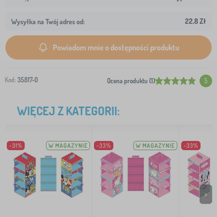
22,8 Zł
Wysyłka na Twój adres od:
Powiadom mnie o dostępności produktu
Kod:
35817-0
Ocena produktu (1)
5
WIĘCEJ Z KATEGORII:
-31%
W MAGAZYNIE
-33%
W MAGAZYNIE
-33%
>