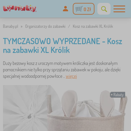
0 Zł
Banaby.pl
»
Organizatorzy do zabawki
/
Kosz na zabawki XL Królik
TYMCZASOWO WYPRZEDANE - Kosz
na zabawki XL Królik
Duży beżowy kosz z uroczym motywem króliczka jest doskonałym
pomocnikiem nie tylko przy sprzątaniu zabawek w pokoju, ale dzięki
specjalnej wodoodpornej powłoce ..
więcej
Rabaty