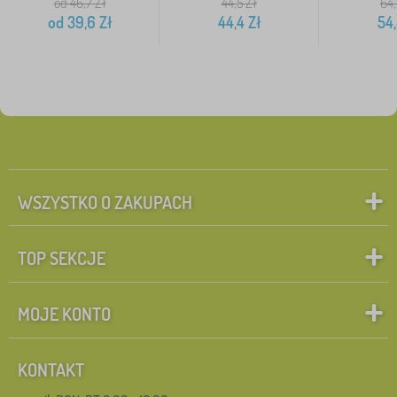
od 46,7
Zł
44,5
Zł
64
od
39,6
Zł
44,4
Zł
54,
WSZYSTKO O ZAKUPACH
TOP SEKCJE
MOJE KONTO
KONTAKT