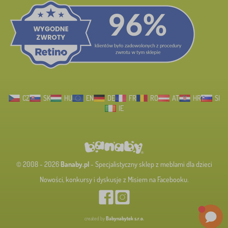
CZ
SK
HU
EN
DE
FR
RO
AT
HR
SI
IE
© 2008 - 2026
Banaby.pl
- Specjalistyczny sklep z meblami dla dzieci
Nowości, konkursy i dyskusje z Misiem na Facebooku.
created by
Babynabytek s.r.o.