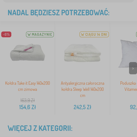
NADAL BĘDZIESZ POTRZEBOWAĆ:
-6%
W MAGAZYNIE
W CIĄGU 14 DNI
>
Kołdra Take it Easy 140x200
Antyalergiczna całoroczna
Poduszka 
cm zimowa
kołdra Sleep Well 140x200
Vitamed
cm
163,9
Zł
154,6
Zł
242,5
Zł
92
WIĘCEJ Z KATEGORII: