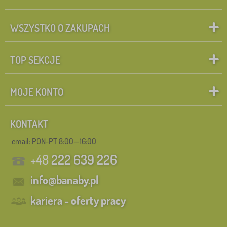
WSZYSTKO O ZAKUPACH
TOP SEKCJE
MOJE KONTO
KONTAKT
email: PON-PT 8:00—16:00
+48
222 639 226
info@banaby.pl
kariera - oferty pracy