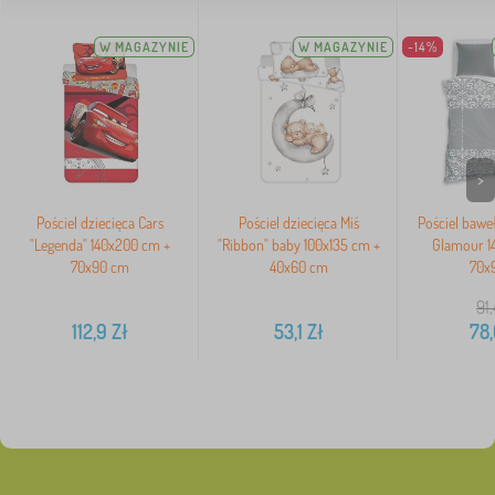
W MAGAZYNIE
W MAGAZYNIE
-14%
>
Pościel dziecięca Cars
Pościel dziecięca Miś
Pościel bawe
"Legenda" 140x200 cm +
"Ribbon" baby 100x135 cm +
Glamour 1
70x90 cm
40x60 cm
70x
91,
112,9
Zł
53,1
Zł
78