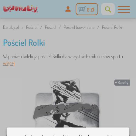
0 Zł
Banaby.pl
»
Pościel
/
Pościel
/
Pościel bawełniana
/
Pościel Rolki
Pościel Rolki
Wspaniała kolekcja pościeli Rolki dla wszystkich miłośników sportu. ..
więcej
Rabaty