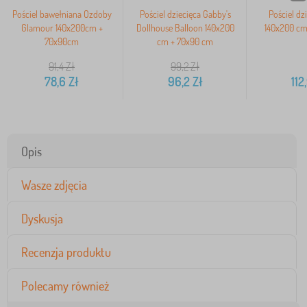
Pościel bawełniana Ozdoby
Pościel dziecięca Gabby's
Pościel dzi
Glamour 140x200cm +
Dollhouse Balloon 140x200
140x200 cm
70x90cm
cm + 70x90 cm
91,4
Zł
99,2
Zł
78,6
Zł
96,2
Zł
112
Opis
Wasze zdjęcia
Dyskusja
Recenzja produktu
Polecamy również