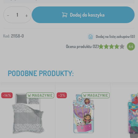
-
+
Dodaj do koszyka
Kod:
21158-0
Dodaj na listę zakupów (
0
)
Ocena produktu (12)
4.4
PODOBNE PRODUKTY:
-14%
W MAGAZYNIE
-3%
W MAGAZYNIE
>