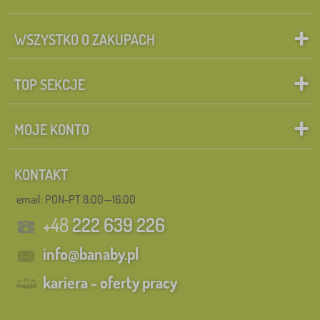
WSZYSTKO O ZAKUPACH
TOP SEKCJE
MOJE KONTO
KONTAKT
email: PON-PT 8:00—16:00
+48
222 639 226
info@banaby.pl
kariera - oferty pracy