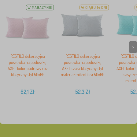
W MAGAZYNIE
W CIĄGU 14 DNI
>
RESTILO dekoracyjna
RESTILO dekoracyjna
RESTILO d
poszewka na poduszkę
poszewka na poduszkę
poszewka 
AXEL kolor pudrowy róż
AXEL szara klasyczny styl
AXEL kolor t
klasyczny styl 50x60
materiał mikrofibra 50x60
klasyczn
mikrof
62,1
Zł
52,3
Zł
52,