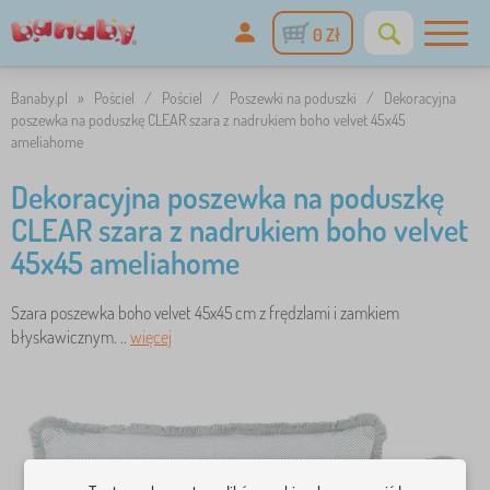
0 Zł
Banaby.pl
»
Pościel
/
Pościel
/
Poszewki na poduszki
/
Dekoracyjna
poszewka na poduszkę CLEAR szara z nadrukiem boho velvet 45x45
ameliahome
Dekoracyjna poszewka na poduszkę
CLEAR szara z nadrukiem boho velvet
45x45 ameliahome
Szara poszewka boho velvet 45x45 cm z frędzlami i zamkiem
błyskawicznym. ..
więcej