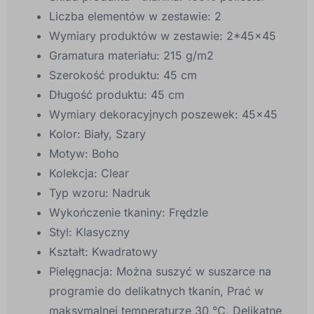
Liczba elementów w zestawie:
2
Wymiary produktów w zestawie:
2*45x45
Gramatura materiału:
215 g/m2
Szerokość produktu:
45 cm
Długość produktu:
45 cm
Wymiary dekoracyjnych poszewek:
45x45
Kolor:
Biały, Szary
Motyw:
Boho
Kolekcja:
Clear
Typ wzoru:
Nadruk
Wykończenie tkaniny:
Frędzle
Styl:
Klasyczny
Kształt:
Kwadratowy
Pielęgnacja:
Można suszyć w suszarce na
programie do delikatnych tkanin, Prać w
maksymalnej temperaturze 30 °C, Delikatne