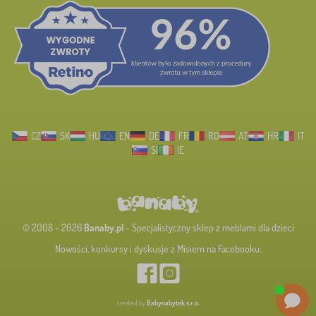
CZ
SK
HU
EN
DE
FR
RO
AT
HR
IT
SI
IE
© 2008 - 2026
Banaby.pl
- Specjalistyczny sklep z meblami dla dzieci
Nowości, konkursy i dyskusje z Misiem na Facebooku.
created by
Babynabytek s.r.o.