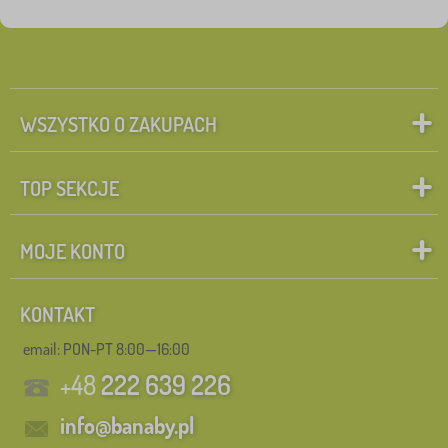
Tagi
1
nowość
0
✓
Rabaty
13
WSZYSTKO O ZAKUPACH
Szukaj w filtrze
TOP SEKCJE
Usuń
FILTRACJA
MOJE KONTO
KONTAKT
email: PON-PT 8:00—16:00
+48
222 639 226
info@banaby.pl