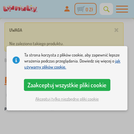
0 Zł
×
UWAGA
Nie zaleziono takiego produktu.
Ta strona korzysta z plików cookie, aby zapewnić lepsze
Banaby.pl
»
Pościel
/
Pościel
/
nowość
wrażenia podczas przeglądania. Dowiedz się więcej o
jak
używamy plików cookie.
Pościel dla dzieci
,
nowość
Zaakceptuj wszystkie pliki cookie
Filtry
Tagi
1
1
Akceptuj tylko niezbędne pliki cookie
×
×
×
Pościel
nowość
USUŃ
×
FILTRY