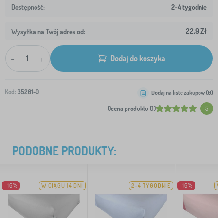
2-4 tygodnie
22,9 Zł
Wysyłka na Twój adres od:
-
+
Dodaj do koszyka
Kod:
35261-0
Dodaj na listę zakupów (
0
)
Ocena produktu (1)
5
PODOBNE PRODUKTY:
-16%
W CIĄGU 14 DNI
2-4 TYGODNIE
-16%