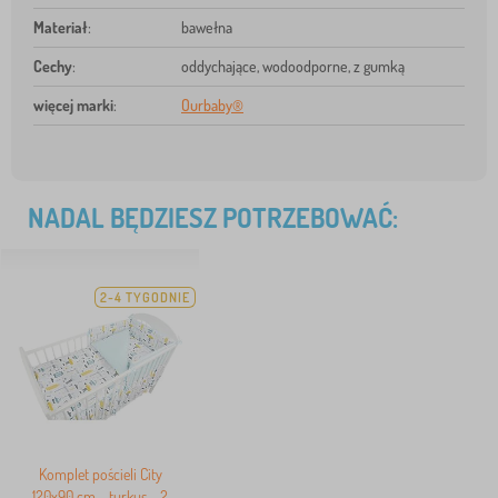
Materiał
:
bawełna
Cechy
:
oddychające, wodoodporne, z gumką
więcej marki
:
Ourbaby®
NADAL BĘDZIESZ POTRZEBOWAĆ:
2-4 TYGODNIE
Komplet pościeli City
120x90 cm - turkus - 2