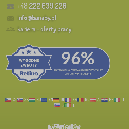
+48
222 639 226
info@banaby.pl
kariera - oferty pracy
CZ
SK
HU
EN
DE
FR
RO
AT
HR
IT
SI
IE