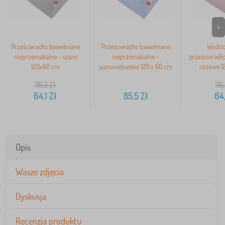
>
Prześcieradło bawełniane
Prześcieradło bawełniane
Wodoo
nieprzemakalne - szare
nieprzemakalne -
prześcieradł
120x60 cm
jasnoniebieskie 120 x 60 cm
różowe 1
76,3
Zł
76
64,1
Zł
85,5
Zł
64,
Opis
Wasze zdjęcia
Dyskusja
Recenzja produktu