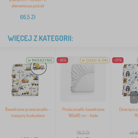
elementowa pościel
66,5
Zł
WIĘCEJ Z KATEGORII:
W MAGAZYNIE
-16%
W CIĄGU 14 DNI
-17%
>
Bawełniane prześcieradło -
Prześcieradło bawełniane
Dziecięce p
maszyny budowlane
180x80 cm - białe
Mi
76,3
Zł
od 4