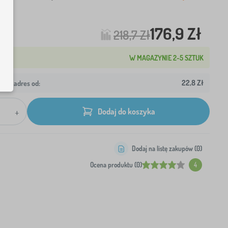
176,9 Zł
218,7 Zł
W MAGAZYNIE 2-5 SZTUK
22,8 Zł
wój adres od:
+
Dodaj do koszyka
Dodaj na listę zakupów (
0
)
Ocena produktu (0)
4