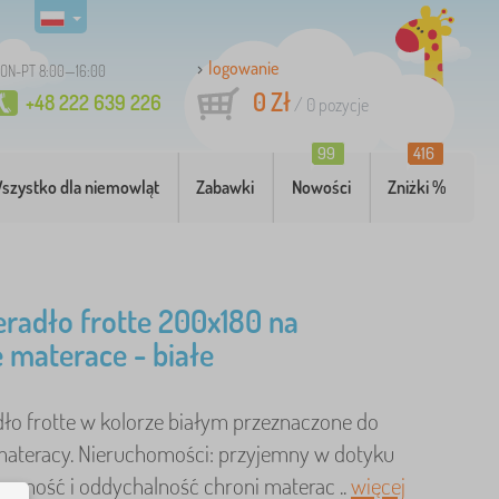
logowanie
ON-PT 8:00—16:00
0 Zł
+48 222 639 226
/
0
pozycje
99
416
szystko dla niemowląt
Zabawki
Nowości
Zniżki %
eradło frotte 200x180 na
 materace - białe
dło frotte w kolorze białym przeznaczone do
ateracy. Nieruchomości: przyjemny w dotyku
onność i oddychalność chroni materac ..
więcej