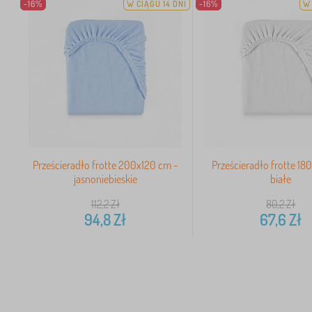
-16%
W CIĄGU 14 DNI
-16%
W 
Prześcieradło frotte 200x120 cm -
Prześcieradło frotte 18
jasnoniebieskie
białe
112,2
Zł
80,2
Zł
94,8
Zł
67,6
Zł