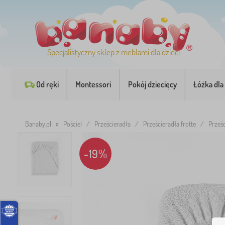
Specjalistyczny sklep z meblami dla dzieci
Od ręki
Montessori
Pokój dziecięcy
Łóżka dla 
Banaby.pl
»
Pościel
/
Prześcieradła
/
Prześcieradła frotte
/
Prześc
-19%