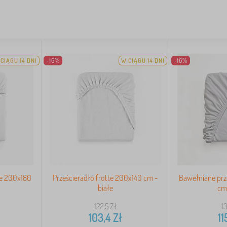
CIĄGU 14 DNI
-16%
W CIĄGU 14 DNI
-16%
ne 200x180
Prześcieradło frotte 200x140 cm -
Bawełniane prz
białe
cm 
122,5
Zł
1
103,4
Zł
11