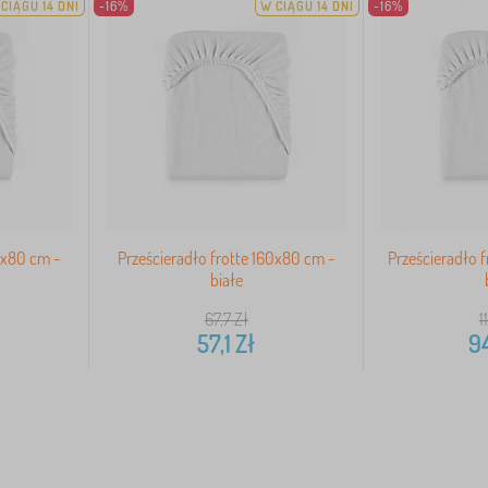
CIĄGU 14 DNI
-16%
W CIĄGU 14 DNI
-16%
0x80 cm -
Prześcieradło frotte 160x80 cm -
Prześcieradło 
białe
67,7
Zł
1
57,1
Zł
9