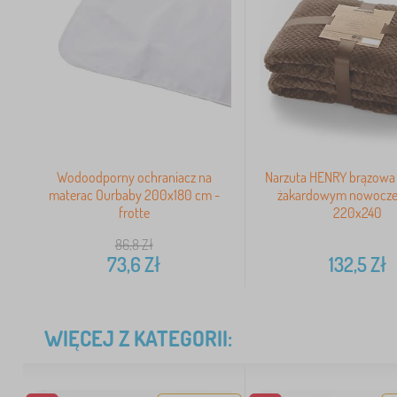
Wodoodporny ochraniacz na
Narzuta HENRY brązowa
materac Ourbaby 200x180 cm -
żakardowym nowoczes
frotte
220x240
86,8
Zł
73,6
Zł
132,5
Zł
WIĘCEJ Z KATEGORII: