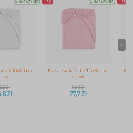
W MAGAZYNIE
-16%
W MAGAZYNIE
-16%
>
frotte 200x120 cm -
Prześcieradło frotte 200x90 cm -
Prze
białe
różowe
12,2
Zł
92,0
Zł
4,8
Zł
77,7
Zł