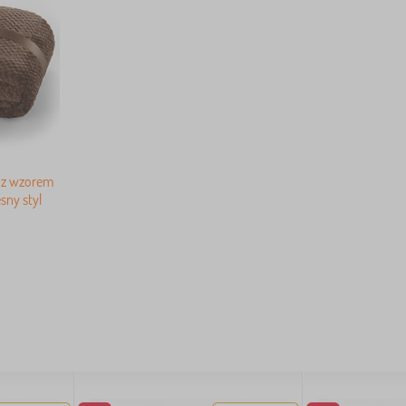
 z wzorem
ny styl