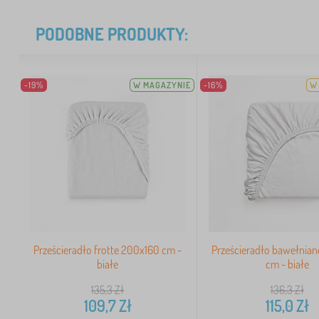
PODOBNE PRODUKTY:
-19%
W MAGAZYNIE
-16%
W 
Prześcieradło frotte 200x160 cm -
Prześcieradło bawełnia
białe
cm - białe
135,3
Zł
136,3
Zł
109,7
Zł
115,0
Zł