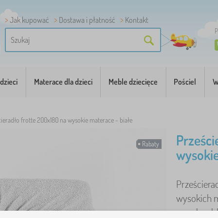
Jak kupować
Dostawa i płatność
Kontakt
P
dzieci
Materace dla dzieci
Meble dziecięce
Pościel
W
ieradło frotte 200x180 na wysokie materace - białe
Prześci
Rabaty
wysokie
Prześciera
wysokich m
wysoka chł