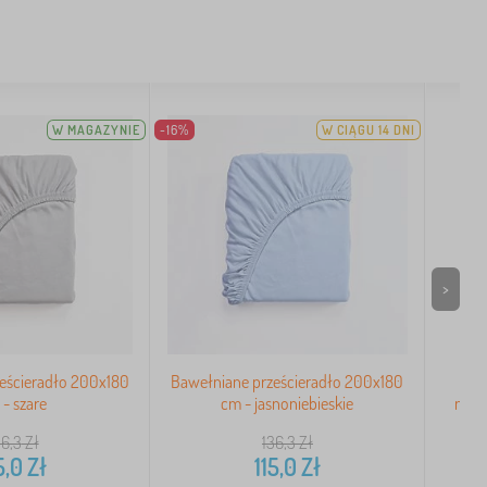
W MAGAZYNIE
-16%
W CIĄGU 14 DNI
>
eścieradło 200x180
Bawełniane prześcieradło 200x180
Prz
- szare
cm - jasnoniebieskie
mikr
36,3
Zł
136,3
Zł
5,0
Zł
115,0
Zł