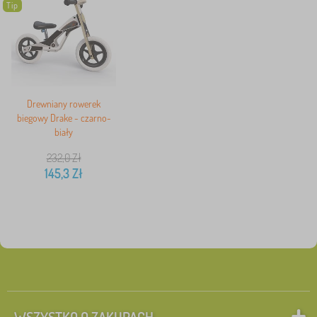
Tip
Drewniany rowerek
biegowy Drake - czarno-
biały
232,0
Zł
145,3
Zł
WSZYSTKO O ZAKUPACH