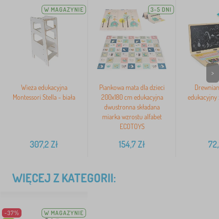
W MAGAZYNIE
3-5 DNI
>
Wieża edukacyjna
Piankowa mata dla dzieci
Drewnian
Montessori Stella - biała
200x180 cm edukacyjna
edukacyjny
dwustronna składana
miarka wzrostu alfabet
ECOTOYS
307,2
Zł
154,7
Zł
72,
WIĘCEJ Z KATEGORII:
-37%
W MAGAZYNIE