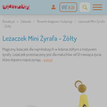
0 Zł
Banaby.pl
»
Zabawki
/
Rowerki biegowe i hulajnogi
/
Leżaczek Mini Żyrafa
- Żółty
Leżaczek Mini Żyrafa - Żółty
Magiczny leżaczek dla najmłodszych w kolorze żółtym z motywem
żyrafy. Leżaczek przeznaczony jest dla maluchów od 12 miesiąca życia,
które dopiero rozpoczynają ..
więcej