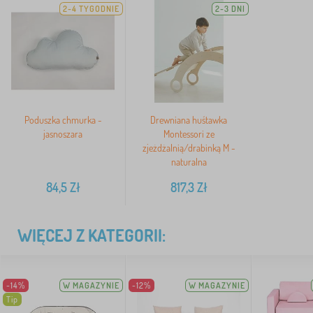
2-4 TYGODNIE
2-3 DNI
Poduszka chmurka -
Drewniana huśtawka
jasnoszara
Montessori ze
zjeżdżalnią/drabinką M -
naturalna
84,5
Zł
817,3
Zł
WIĘCEJ Z KATEGORII:
-14%
W MAGAZYNIE
-12%
W MAGAZYNIE
Tip