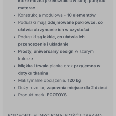
które można przekształcić w sofę, pufę lub
materac
Konstrukcja modułowa -
10 elementów
Poduszki mają
zdejmowane pokrowce, co
ułatwia utrzymanie ich w czystości
Poduszki
są lekkie, co ułatwia ich
przenoszenie i układanie
Prosty, uniwersalny design
w szarym
kolorze
Miękka i trwała
pianka oraz
przyjemna w
dotyku tkanina
Maksymalne obciążenie:
120 kg
Duży rozmiar,
zapewnia miejsce dla 2 dzieci
Produkt marki
ECOTOYS
KOMFORT, FUNKCJONALNOŚĆ I ZABAWA