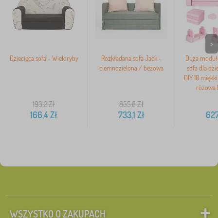
>
Dziecięca sofa - Wieloryby
Rozkładana sofa Jack -
Duża moduł
ciemnozielona / beżowa
sofa dla dzi
DIY 10 miękk
różowa
193,2
Zł
835,8
Zł
166,4
Zł
733,1
Zł
627
WSZYSTKO O ZAKUPACH