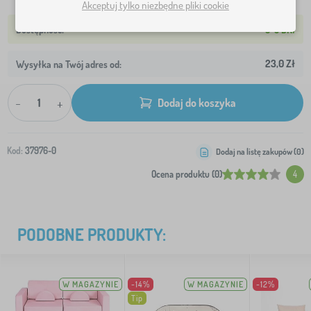
Akceptuj tylko niezbędne pliki cookie
3-5 DNI
23,0 Zł
Wysyłka na Twój adres od:
-
+
Dodaj do koszyka
Kod:
37976-0
Dodaj na listę zakupów (
0
)
Ocena produktu (0)
4
PODOBNE PRODUKTY:
W MAGAZYNIE
-14%
W MAGAZYNIE
-12%
Tip