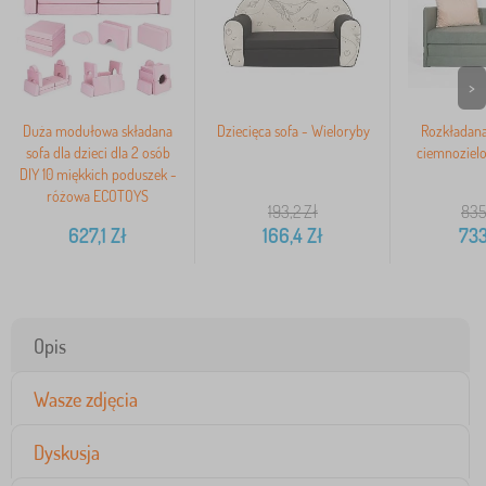
>
Duża modułowa składana
Dziecięca sofa - Wieloryby
Rozkładana
sofa dla dzieci dla 2 osób
ciemnoziel
DIY 10 miękkich poduszek -
różowa ECOTOYS
193,2
Zł
835
627,1
Zł
166,4
Zł
733
Opis
Wasze zdjęcia
Dyskusja