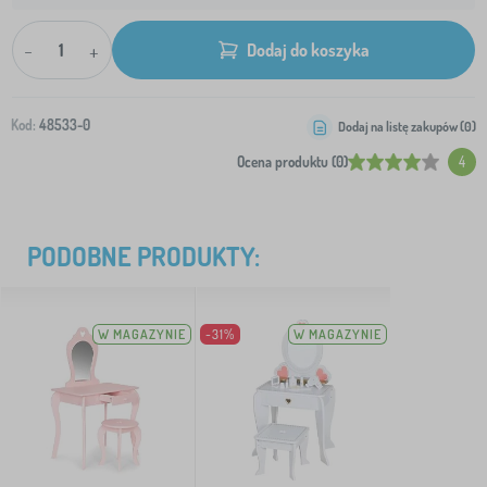
-
+
Dodaj do koszyka
Kod:
48533-0
Dodaj na listę zakupów (
0
)
Ocena produktu (0)
4
PODOBNE PRODUKTY:
W MAGAZYNIE
-31%
W MAGAZYNIE