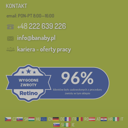
KONTAKT
email: PON-PT 8:00—16:00
+48
222 639 226
info@banaby.pl
kariera - oferty pracy
CZ
SK
HU
EN
DE
FR
RO
AT
HR
IT
SI
IE