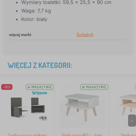
Wymiary toaletki: 59,5 × 25,5 × 90 cm
Waga: 7,7 kg
Kolor: biały
więcej marki
:
Ourbaby®
WIĘCEJ Z KATEGORII:
-18%
W MAGAZYNIE
W MAGAZYNIE
>
Szafka nocna z półkami
Stolik nocny NELL - biały
Stolik no