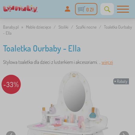
0 Zł
Banaby.pl
»
Meble dziecięce
/
Stoliki
/
Szafki nocne
/
Toaletka Ourbaby
- Ella
Toaletka Ourbaby - Ella
Stylowa toaletka dla dzieci z lusterkiem i akcesoriami. ..
więcej
Rabaty
-33%