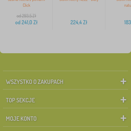
Click
natu
od 293,5
Zł
od
241,0
Zł
224,4
Zł
183
WSZYSTKO O ZAKUPACH
TOP SEKCJE
MOJE KONTO