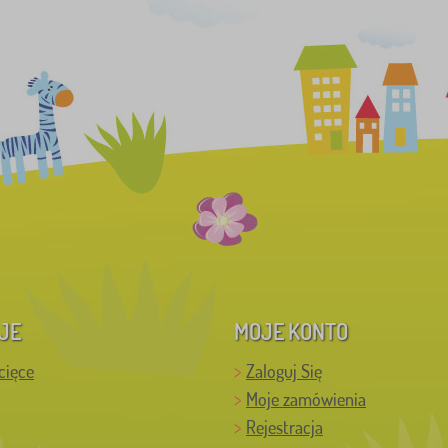
JE
MOJE KONTO
cięce
Zaloguj Się
Moje zamówienia
Rejestracja