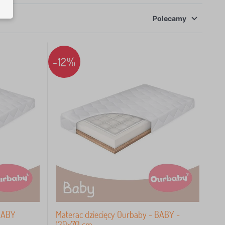
Polecamy
-12%
 BABY
Materac dziecięcy Ourbaby - BABY -
130x70 cm