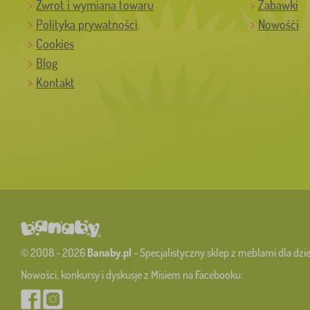
Zwrot i wymiana towaru
Zabawki
Polityka prywatności
Nowośći
Cookies
Blog
Kontakt
© 2008 - 2026
Banaby.pl
- Specjalistyczny sklep z meblami dla dzie
Nowości, konkursy i dyskusje z Misiem na Facebooku.