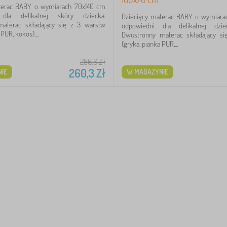
terac BABY o wymiarach 70x140 cm
 dla delikatnej skóry dziecka.
Dziecięcy materac BABY o wymiar
aterac składający się z 3 warstw
odpowiedni dla delikatnej dziec
PUR, kokos)....
Dwustronny materac składający s
(gryka, pianka PUR,...
286,6
Zł
260,3
Zł
IE
W MAGAZYNIE