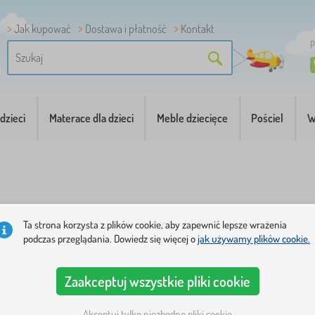
Jak kupować
Dostawa i płatność
Kontakt
P
dzieci
Materace dla dzieci
Meble dziecięce
Pościel
W
Ta strona korzysta z plików cookie, aby zapewnić lepsze wrażenia
podczas przeglądania. Dowiedz się więcej o
jak używamy plików cookie.
tegorie
Cena
Dostępność
Typ oferty
Tagi
1
Zaakceptuj wszystkie pliki cookie
Akceptuj tylko niezbędne pliki cookie