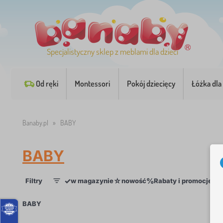
Specjalistyczny sklep z meblami dla dzieci
Od ręki
Montessori
Pokój dziecięcy
Łóżka dla 
Banaby.pl
»
BABY
BABY
✓
☆
%
Filtry
w magazynie
nowość
Rabaty i promocje
Ka
1
×
BABY