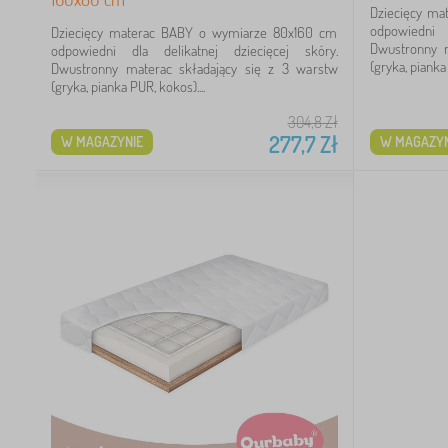
Dziecięcy ma
5
odpowiedni
Dziecięcy materac BABY o wymiarze 80x160 cm
Dwustronny m
odpowiedni dla delikatnej dziecięcej skóry.
(gryka, pianka 
36
Dwustronny materac składający się z 3 warstw
(gryka, pianka PUR, kokos)....
98
304,8
Zł
277,7
Zł
W MAGAZYNIE
W MAGAZYN
59