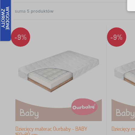
suma
5
produktów
5
-9%
-9%
Zł
Dziecięcy materac Ourbaby - BABY
Dziecięcy 
160x80 cm