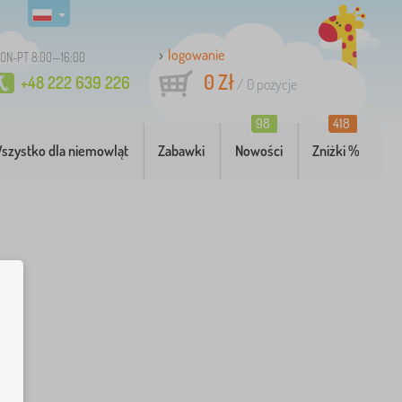
logowanie
ON-PT 8:00—16:00
0 Zł
+48 222 639 226
/
0
pozycje
98
418
szystko dla niemowląt
Zabawki
Nowości
Zniżki %