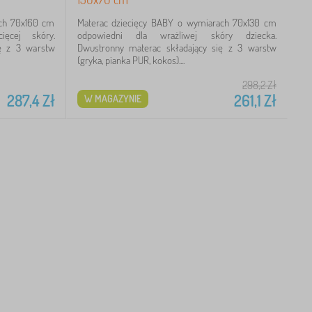
ach 70x160 cm
Materac dziecięcy BABY o wymiarach 70x130 cm
ięcej skóry.
odpowiedni dla wrażliwej skóry dziecka.
ię z 3 warstw
Dwustronny materac składający się z 3 warstw
(gryka, pianka PUR, kokos)....
298,2
Zł
287,4
Zł
261,1
Zł
W MAGAZYNIE