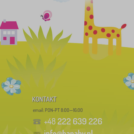
KONTAKT
email: PON-PT 8:00—16:00
222 639 226
+48
info@banaby.pl