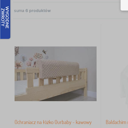
suma
6
produktów
2
2
1
1
Zł
Ochraniacz na łóżko Ourbaby - kawowy
Baldachim 