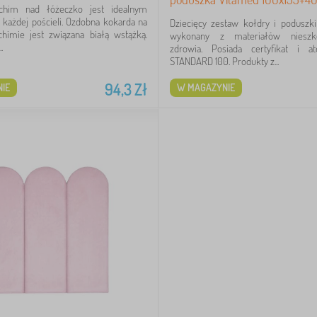
achim nad łóżeczko jest idealnym
każdej pościeli. Ozdobna kokarda na
Dziecięcy zestaw kołdry i poduszki
chimie jest związana białą wstążką.
wykonany z materiałów nieszko
.
zdrowia. Posiada certyfikat i a
STANDARD 100. Produkty z...
94,3
Zł
IE
W MAGAZYNIE