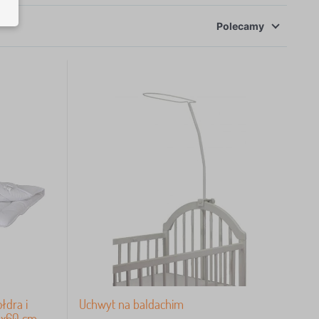
Polecamy
łdra i
Uchwyt na baldachim
0x60 cm