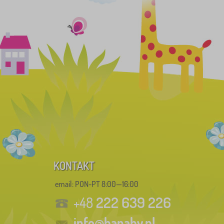
KONTAKT
email: PON-PT 8:00—16:00
222 639 226
+48
info@banaby.pl