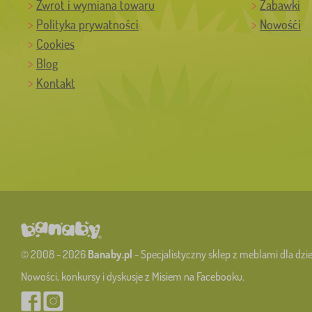
Zwrot i wymiana towaru
Zabawki
Polityka prywatności
Nowośći
Cookies
Blog
Kontakt
© 2008 - 2026
Banaby.pl
- Specjalistyczny sklep z meblami dla dzie
Nowości, konkursy i dyskusje z Misiem na Facebooku.