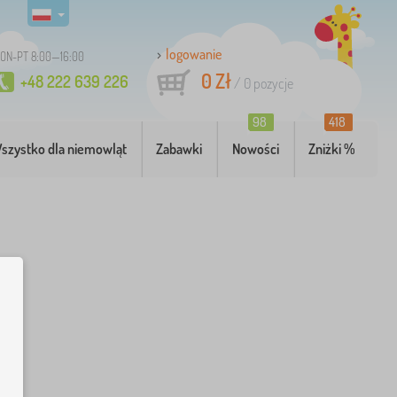
logowanie
ON-PT 8:00—16:00
0 Zł
+48 222 639 226
/
0
pozycje
98
418
szystko dla niemowląt
Zabawki
Nowości
Zniżki %