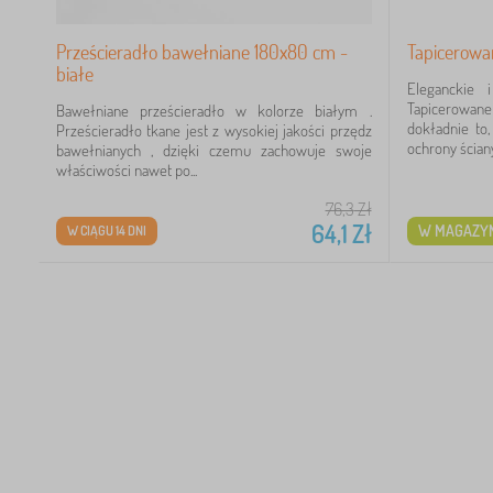
Prześcieradło bawełniane 180x80 cm -
Tapicerowa
białe
Eleganckie 
Tapicerowa
Bawełniane prześcieradło w kolorze białym .
dokładnie to,
Prześcieradło tkane jest z wysokiej jakości przędz
ochrony ściany
bawełnianych , dzięki czemu zachowuje swoje
właściwości nawet po...
76,3
Zł
64,1
Zł
W MAGAZYN
W CIĄGU 14 DNI