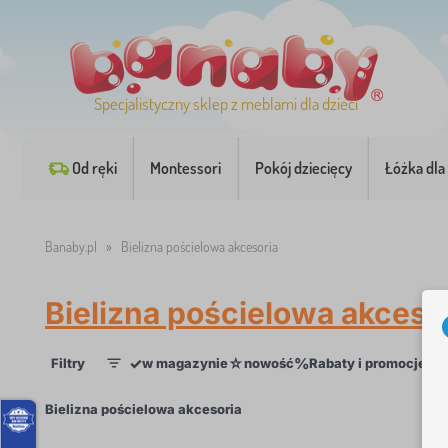
Specjalistyczny sklep z meblami dla dzieci
Od ręki
Montessori
Pokój dziecięcy
Łóżka dla 
Banaby.pl
»
Bielizna pościelowa akcesoria
Bielizna pościelowa akceso
✓
☆
%
Filtry
w magazynie
nowość
Rabaty i promocje
Ka
1
×
Bielizna pościelowa akcesoria