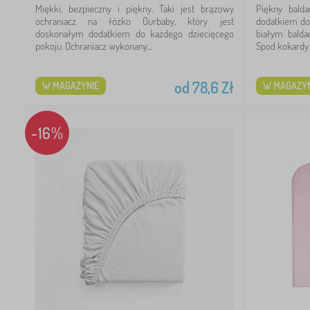
Miękki, bezpieczny i piękny. Taki jest brązowy
Piękny bald
ochraniacz na łóżko Ourbaby, który jest
dodatkiem do 
doskonałym dodatkiem do każdego dziecięcego
białym balda
pokoju. Ochraniacz wykonany...
Spod kokardy..
od
78,6
Zł
W MAGAZYNIE
W MAGAZYN
6
-16%
36
98
59