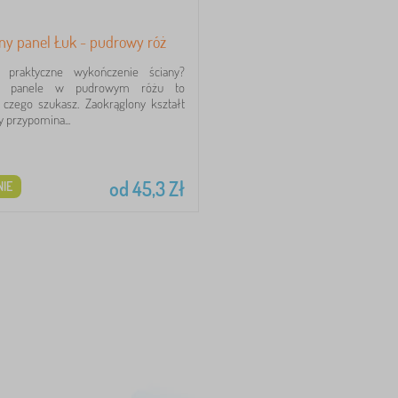
ny panel Łuk - pudrowy róż
i praktyczne wykończenie ściany?
ne panele w pudrowym różu to
 czego szukasz. Zaokrąglony kształt
 przypomina...
od
45,3
Zł
IE