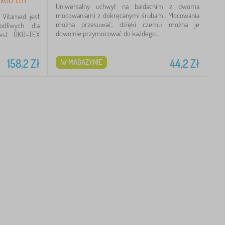
Uniwersalny uchwyt na baldachim z dwoma
mocowaniami z dokręcanymi śrubami. Mocowania
 Vitamed jest
można przesuwać, dzięki czemu można je
dliwych dla
dowolnie przymocować do każdego...
test ÖKO-TEX
158,2
Zł
44,2
Zł
W MAGAZYNIE