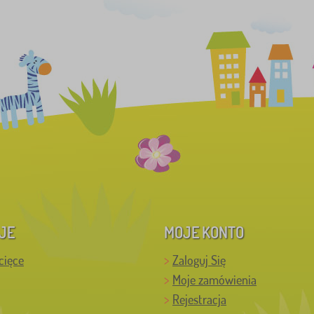
JE
MOJE KONTO
cięce
Zaloguj Się
Moje zamówienia
Rejestracja