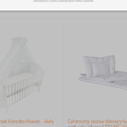
nad łóżeczko Heaven - biały
Całoroczny zestaw dziecięcy ko
poduszka Vitamed 100x135+4