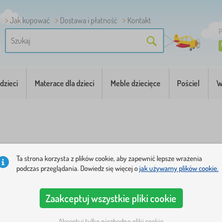
Jak kupować
Dostawa i płatność
Kontakt
P
dzieci
Materace dla dzieci
Meble dziecięce
Pościel
W
ria
Ta strona korzysta z plików cookie, aby zapewnić lepsze wrażenia
podczas przeglądania. Dowiedz się więcej o
jak używamy plików cookie.
tegorie
Cena
Dostępność
Typ oferty
Tagi
1
Zaakceptuj wszystkie pliki cookie
Akceptuj tylko niezbędne pliki cookie