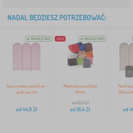
NADAL BĘDZIESZ POTRZEBOWAĆ:
W MAGAZYNIE
-14%
W MAGAZYNIE
>
Tapicerowany panel Łuk -
Materiałowa szuflada
Panel ta
pudrowy róż
Winny
Oblouček
od 18,6
Zł
od
44,9
Zł
od
16,4
Zł
od
4