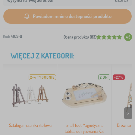
Wysyłka na Twój adres od:
Powiadom mnie o dostępności produktu
Kod:
4109-0
Ocena produktu (83)
4.5
WIĘCEJ Z KATEGORII:
2-4 TYGODNIE
2 DNI
-27%
>
Sztaluga malarska stołowa
small foot Magnetyczna
Drewniana 
tablica do rysowania Kot