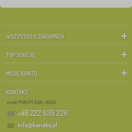
WSZYSTKO O ZAKUPACH
TOP SEKCJE
MOJE KONTO
KONTAKT
email: PON-PT 8:00—16:00
+48
222 639 226
info@banaby.pl