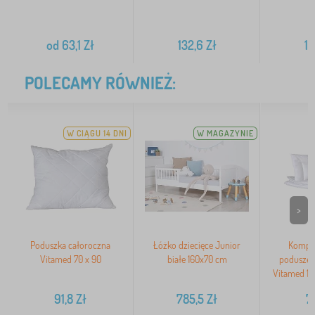
2
od
63,1
Zł
132,6
Zł
15
POLECAMY RÓWNIEŻ:
W CIĄGU 14 DNI
W MAGAZYNIE
>
Poduszka całoroczna
Łóżko dziecięce Junior
Komple
Vitamed 70 x 90
białe 160x70 cm
poduszek
Vitamed 1
91,8
Zł
785,5
Zł
7