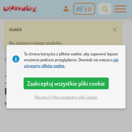
0 Zł
×
UWAGA
Nie zaleziono takiego produktu.
Ta strona korzysta z plików cookie, aby zapewnić lepsze
wrażenia podczas przeglądania. Dowiedz się więcej o
jak
Banaby.pl
»
Dekoracje
/
Tapety
/
Barbie
używamy plików cookie.
Tapety dla dzieci
,
Zaakceptuj wszystkie pliki cookie
pohádkové postavy
Barbie
Akceptuj tylko niezbędne pliki cookie
×
×
×
Tapety
Barbie
USUŃ