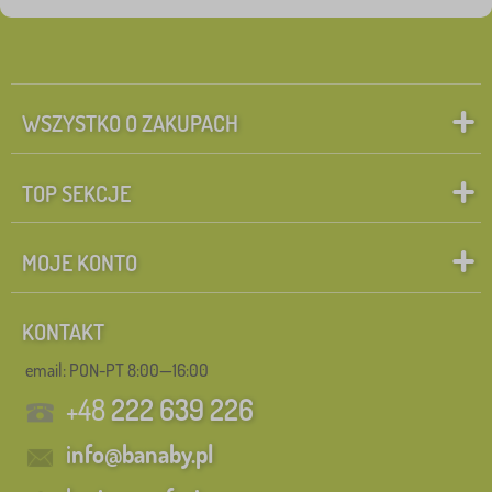
WSZYSTKO O ZAKUPACH
TOP SEKCJE
MOJE KONTO
KONTAKT
email: PON-PT 8:00—16:00
+48
222 639 226
info@banaby.pl