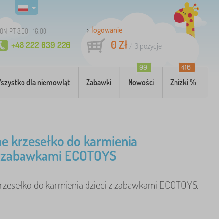
logowanie
ON-PT 8:00—16:00
0 Zł
+48 222 639 226
/
0
pozycje
99
416
szystko dla niemowląt
Zabawki
Nowości
Zniżki %
e krzesełko do karmienia
 z zabawkami ECOTOYS
rzesełko do karmienia dzieci z zabawkami ECOTOYS.