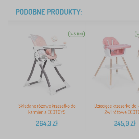
PODOBNE PRODUKTY:
3-5 DNI
W
Składane różowe krzesełko do
Dziecięce krzesełko do 
karmienia ECOTOYS
2w1 różowe ECOT
264,3
Zł
245,0
Zł