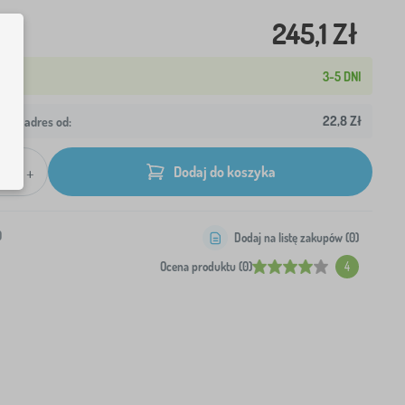
245,1 Zł
3-5 DNI
22,8 Zł
wój adres od:
+
Dodaj do koszyka
0
Dodaj na listę zakupów (
0
)
Ocena produktu (0)
4