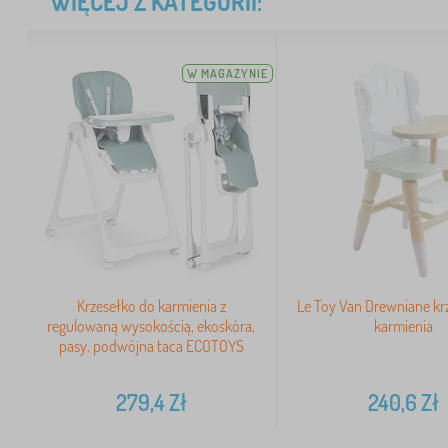
WIĘCEJ Z KATEGORII:
W MAGAZYNIE
Krzesełko do karmienia z
Le Toy Van Drewniane kr
regulowaną wysokością, ekoskóra,
karmienia
pasy, podwójna taca ECOTOYS
279,4
Zł
240,6
Zł