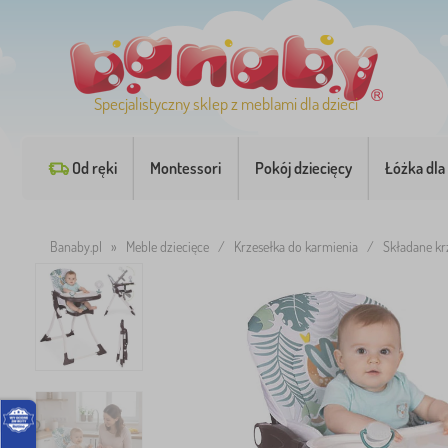
Specjalistyczny sklep z meblami dla dzieci
Od ręki
Montessori
Pokój dziecięcy
Łóżka dla 
Banaby.pl
»
Meble dziecięce
/
Krzesełka do karmienia
/
Składane kr