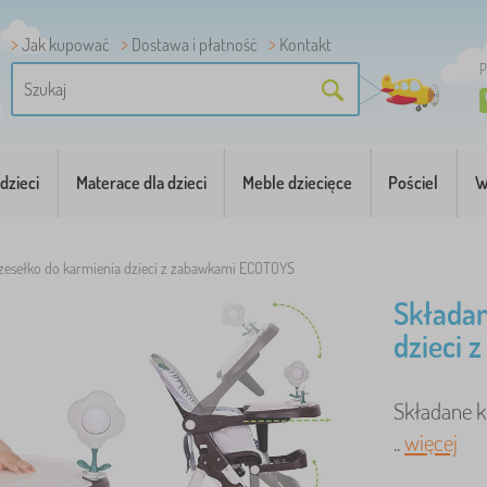
Jak kupować
Dostawa i płatność
Kontakt
P
dzieci
Materace dla dzieci
Meble dziecięce
Pościel
W
zesełko do karmienia dzieci z zabawkami ECOTOYS
Składan
dzieci
Składane k
..
więcej