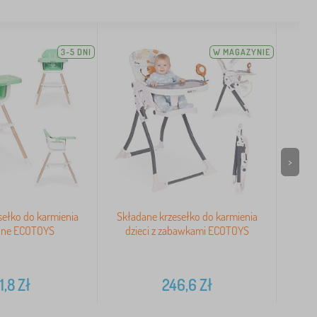
3-5 DNI
W MAGAZYNIE
>
sełko do karmienia
Składane krzesełko do karmienia
Skł
lone ECOTOYS
dzieci z zabawkami ECOTOYS
1,8
Zł
246,6
Zł