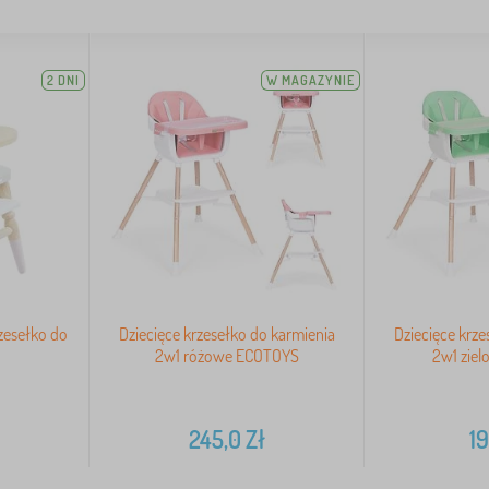
2 DNI
W MAGAZYNIE
zesełko do
Dziecięce krzesełko do karmienia
Dziecięce krze
2w1 różowe ECOTOYS
2w1 zie
245,0
Zł
19