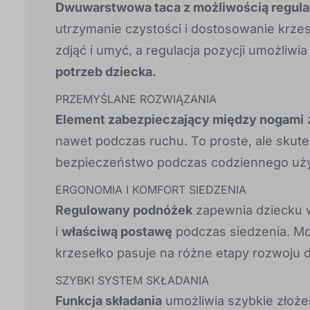
Dwuwarstwowa taca z możliwością regula
utrzymanie czystości i dostosowanie krze
zdjąć i umyć, a regulacja pozycji umożliwi
potrzeb dziecka.
PRZEMYŚLANE ROZWIĄZANIA
Element zabezpieczający między nogami
z
nawet podczas ruchu. To proste, ale skut
bezpieczeństwo podczas codziennego uży
ERGONOMIA I KOMFORT SIEDZENIA
Regulowany podnóżek
zapewnia dziecku w
i
właściwą postawę
podczas siedzenia. Mo
krzesełko pasuje na różne etapy rozwoju d
SZYBKI SYSTEM SKŁADANIA
Funkcja składania
umożliwia szybkie złożen