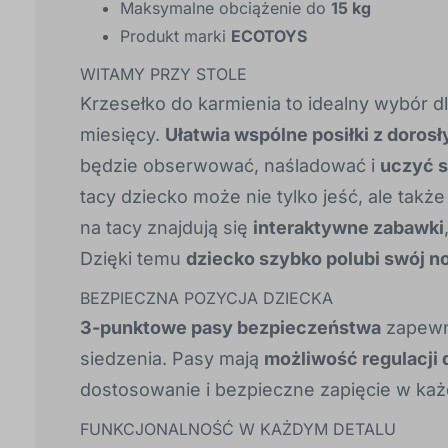
Maksymalne obciążenie do
15 kg
Produkt marki
ECOTOYS
WITAMY PRZY STOLE
Krzesełko do karmienia to idealny wybór dla
miesięcy.
Ułatwia wspólne posiłki z dorosł
będzie obserwować, naśladować i
uczyć s
tacy dziecko może nie tylko jeść, ale takż
na tacy znajdują się
interaktywne zabawki
Dzięki temu
dziecko szybko polubi swój n
BEZPIECZNA POZYCJA DZIECKA
3-punktowe pasy bezpieczeństwa
zapewni
siedzenia. Pasy mają
możliwość regulacji 
dostosowanie i bezpieczne zapięcie w każd
FUNKCJONALNOŚĆ W KAŻDYM DETALU