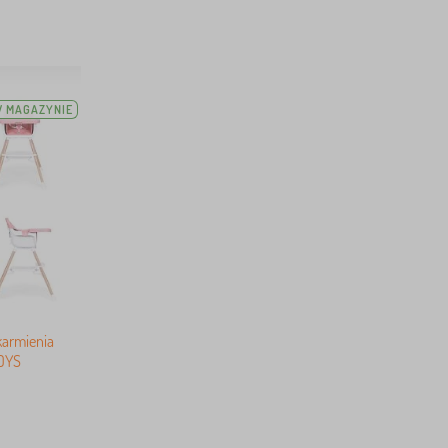
 MAGAZYNIE
karmienia
OYS