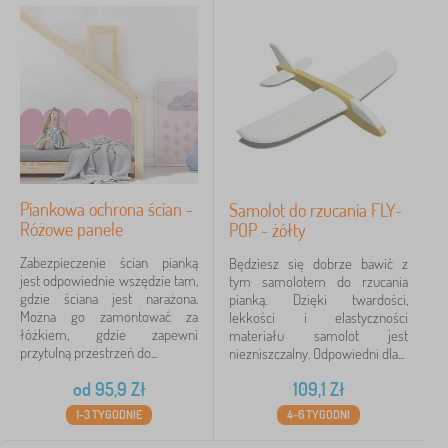
FILTRACJA
Piankowa ochrona ścian -
Samolot do rzucania FLY-
Różowe panele
POP - żółty
Zabezpieczenie ścian pianką
Będziesz się dobrze bawić z
jest odpowiednie wszędzie tam,
tym samolotem do rzucania
gdzie ściana jest narażona.
pianką. Dzięki twardości,
Można go zamontować za
lekkości i elastyczności
łóżkiem, gdzie zapewni
materiału samolot jest
przytulną przestrzeń do...
niezniszczalny. Odpowiedni dla...
od
95,9
Zł
109,1
Zł
1-3 TYGODNIE
4-6 TYGODNI