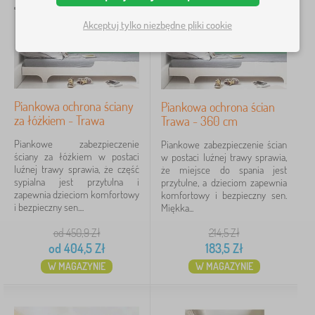
ż
M
›
k
2
e
Akceptuj tylko niezbędne pliki cookie
a
b
Z
d
›
l
1
a
l
e
b
a
d
a
d
z
Cena
w
z
i
k
i
Piankowa ochrona ściany
Piankowa ochrona ścian
e
65 Zł
405 Zł
i
e
za łóżkiem - Trawa
Trawa - 360 cm
c
>
c
i
Z
i
Piankowe zabezpieczenie
Piankowe zabezpieczenie ścian
ę
a
ściany za łóżkiem w postaci
w postaci luźnej trawy sprawia,
Filtracja
c
b
luźnej trawy sprawia, że część
że miejsce do spania jest
e
a
sypialna jest przytulna i
przytulne, a dzieciom zapewnia
>
w
zapewnia dzieciom komfortowy
komfortowy i bezpieczny sen.
D
Szukaj w filtrze
k
i bezpieczny sen....
Miękka...
y
i
w
o
Dostępność
od 450,9
Zł
214,5
Zł
a
g
od
404,5
Zł
183,5
Zł
n
r
y
Typ oferty
o
W MAGAZYNIE
W MAGAZYNIE
d
o
Tagi
w