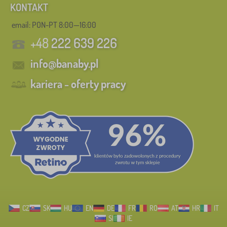
KONTAKT
email: PON-PT 8:00—16:00
+48
222 639 226
info@banaby.pl
kariera - oferty pracy
CZ
SK
HU
EN
DE
FR
RO
AT
HR
IT
SI
IE