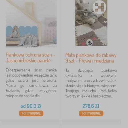
e
Marki
1
VYLEN
6
✓
Kocot Kids
45
Piankowa ochrona ścian -
Mata piankowa do zabawy
Jerry Fabrics
23
Jasnoniebieskie panele
9 szt - Płowa i miedziana
Zabezpieczenie ścian pianką
Ta dziecięca piankowa
Babai
11
jest odpowiednie wszędzie tam,
układanka z wesołymi
gdzie ściana jest narażona.
motywami uroczych zwierzątek
PASTELOWE LOVE®
9
Można go zamontować za
stanie się ulubionym miejscem
łóżkiem, gdzie uprzyjemni
Twojego malucha. Podkładka
miejsce do spania dla...
ADEKO®
tworzy miękkie i bezpieczne...
7
od
90,0
Zł
278,6
Zł
lectus
4
1-3 TYGODNIE
1-3 TYGODNIE
więcej
>