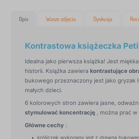
Opis
Wasze zdjęcia
Dyskusja
Rec
Kontrastowa książeczka Petit
Idealna jako pierwsza książka! Jest mięk
historii. Książka zawiera
kontrastujące obr
bukowego przeznaczony jest jako gryzak l
małych dzieci.
6 kolorowych stron zawiera jasne, odważne
stymulować koncentrację
, można prać w 
Główne cechy
:
króliczek wykonany jest z drewna bukoweg