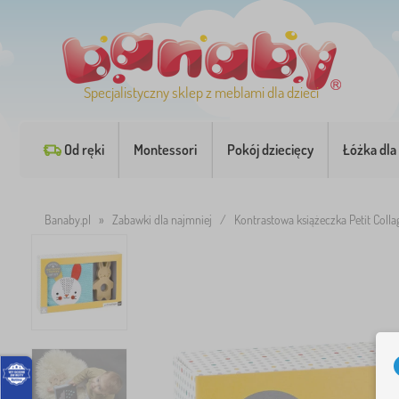
Specjalistyczny sklep z meblami dla dzieci
Od ręki
Montessori
Pokój dziecięcy
Łóżka dla 
Banaby.pl
»
Zabawki dla najmniej
/
Kontrastowa książeczka Petit Colla