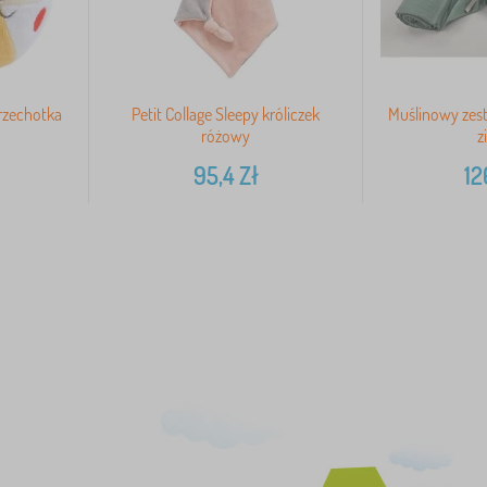
grzechotka
Petit Collage Sleepy króliczek
Muślinowy zest
różowy
z
95,4
Zł
12