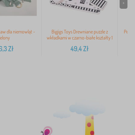
>
aw dla niemowląt -
Bigjigs Toys Drewniane puzzle z
Petit
ielony
wkładkami w czarno-białe kształty 1
6,3
Zł
49,4
Zł