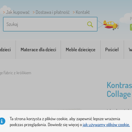
Jak kupować
Dostawa i płatność
Kontakt
P
dzieci
Materace dla dzieci
Meble dziecięce
Pościel
W
ge Fabric z królikiem
Kontras
Collage
Idealna jak
Ta strona korzysta z plików cookie, aby zapewnić lepsze wrażenia
gotowa do 
podczas przeglądania. Dowiedz się więcej o
jak używamy plików cookie.
obrazy i wz