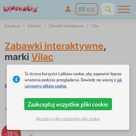
0 Zł
Banaby.pl
»
Zabawki
/
Zabawki interaktywne
/
Vilac
Zabawki interaktywne
,
marki
Vilac
✓
%
Filtry
w magazynie
Rabaty i promocje
Określenie
Dos
1
Ta strona korzysta z plików cookie, aby zapewnić lepsze
wrażenia podczas przeglądania. Dowiedz się więcej o
jak
używamy plików cookie.
×
×
×
Zabawki interaktywne
Vilac
USUŃ
×
FILTRY
Zaakceptuj wszystkie pliki cookie
suma
1
produktów
Polecamy
Określenie
Akceptuj tylko niezbędne pliki cookie
universal
1
-19%