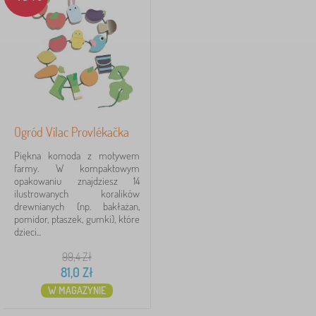
Szukaj w filtrze
Dostępność
Typ oferty
Tagi
Ogród Vilac Provlékačka
Piękna komoda z motywem
Marki
1
farmy. W kompaktowym
opakowaniu znajdziesz 14
ilustrowanych koralików
Vilac
1
✓
drewnianych (np. bakłażan,
pomidor, ptaszek, gumki), które
dzieci...
Usuń
FILTRACJA
99,4
Zł
81,0
Zł
W MAGAZYNIE