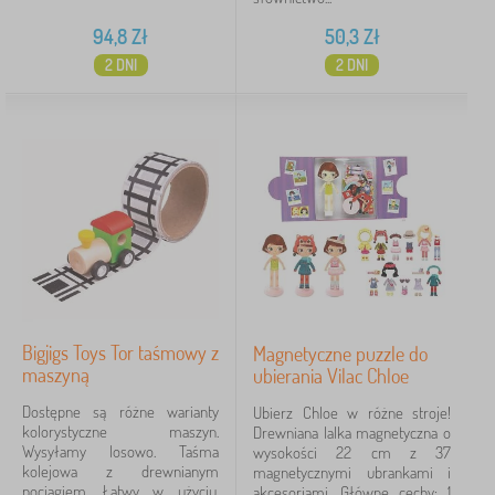
Dostępność
94,8
Zł
50,3
Zł
Podkategorie
2 DNI
2 DNI
Typ oferty
Tagi
Bohater
Marki
Bigjigs Toys Tor taśmowy z
Usuń
FILTRACJA
Magnetyczne puzzle do
maszyną
ubierania Vilac Chloe
Dostępne są różne warianty
Ubierz Chloe w różne stroje!
kolorystyczne maszyn.
Drewniana lalka magnetyczna o
Wysyłamy losowo. Taśma
wysokości 22 cm z 37
kolejowa z drewnianym
magnetycznymi ubrankami i
pociągiem. Łatwy w użyciu,
akcesoriami. Główne cechy: 1