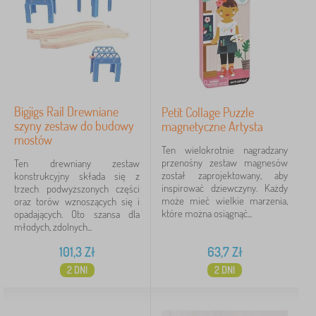
Bigjigs Rail Drewniane
Petit Collage Puzzle
szyny zestaw do budowy
magnetyczne Artysta
mostów
Ten wielokrotnie nagradzany
przenośny zestaw magnesów
Ten drewniany zestaw
został zaprojektowany, aby
konstrukcyjny składa się z
inspirować dziewczyny. Każdy
trzech podwyższonych części
może mieć wielkie marzenia,
oraz torów wznoszących się i
które można osiągnąć...
opadających. Oto szansa dla
młodych, zdolnych...
101,3
Zł
63,7
Zł
2 DNI
2 DNI