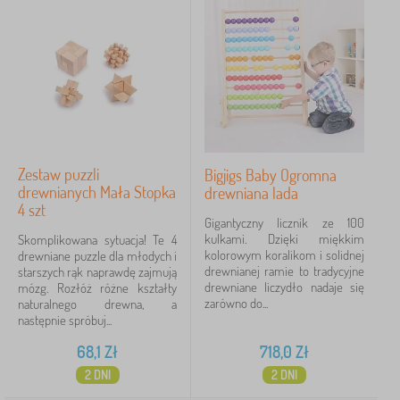
Zestaw puzzli
Bigjigs Baby Ogromna
drewnianych Mała Stopka
drewniana lada
4 szt
Gigantyczny licznik ze 100
kulkami. Dzięki miękkim
Skomplikowana sytuacja! Te 4
kolorowym koralikom i solidnej
drewniane puzzle dla młodych i
drewnianej ramie to tradycyjne
starszych rąk naprawdę zajmują
drewniane liczydło nadaje się
mózg. Rozłóż różne kształty
zarówno do...
naturalnego drewna, a
następnie spróbuj...
68,1
Zł
718,0
Zł
2 DNI
2 DNI