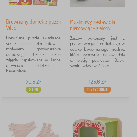
Drewniany domek z puzzli
Muślinowy zestaw dla
Vilac
niemowląt - zielony
Drewniane puzzle składające
Zestaw wykonany jest z
się z sześciu elementów z
przewiewnego i delikatnego w
motywem gospodarstwa
dotyku bawełnianego muślinu,
domowego. Cztery różne
który zapewnia odpowiednią
zdjęcia. Zapakowane w ładne
cyrkulację powietrza. Dzięki
drewniane pudełko z
swoim właściwościom...
bawełnianą...
70,5
Zł
125,6
Zł
2 DNI
2-4 TYGODNIE