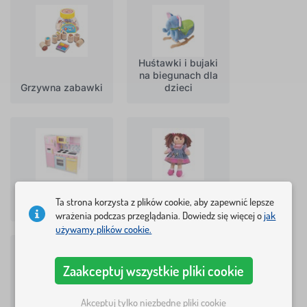
Huśtawki i bujaki
na biegunach dla
Grzywna zabawki
dzieci
Ta strona korzysta z plików cookie, aby zapewnić lepsze
Kuchenki
Lalki i niemowlęta
wrażenia podczas przeglądania. Dowiedz się więcej o
jak
używamy plików cookie.
Zaakceptuj wszystkie pliki cookie
Akceptuj tylko niezbędne pliki cookie