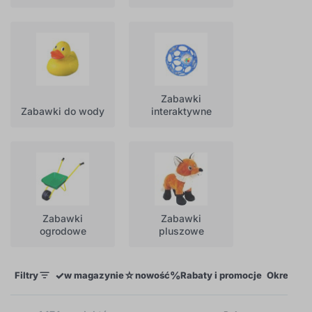
Zabawki
Zabawki do wody
interaktywne
Zabawki
Zabawki
ogrodowe
pluszowe
✓
☆
%
Filtry
w magazynie
nowość
Rabaty i promocje
Określeni