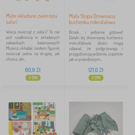
Małe składane zwierzęta
Mała Stopa Drewniana
safari
kuchenka mikrofalowa
Wieża zwierząt z safari? To nie
Brzęk... i jedzenie gotowe!
jest rzadkością w składanych
Dzięki tej drewnianej kuchence
zabawkach balansowych!
mikrofalowej dzieci mogą
Możesz układać siedem figurek
udawać, że podgrzewają i
zwierząt jedna na drugiej, jak
przygotowują jedzenie, zupełnie
chcesz, ale...
jak w prawdziwym...
60,9
Zł
121,0
Zł
2 DNI
2 DNI