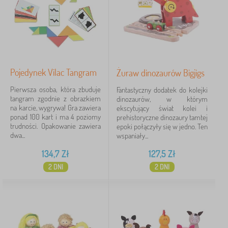
Pojedynek Vilac Tangram
Żuraw dinozaurów Bigjigs
Pierwsza osoba, która zbuduje
Fantastyczny dodatek do kolejki
tangram zgodnie z obrazkiem
dinozaurów, w którym
na karcie, wygrywa! Gra zawiera
ekscytujący świat kolei i
ponad 100 kart i ma 4 poziomy
prehistoryczne dinozaury tamtej
trudności. Opakowanie zawiera
epoki połączyły się w jedno. Ten
dwa...
wspaniały...
134,7
Zł
127,5
Zł
2 DNI
2 DNI