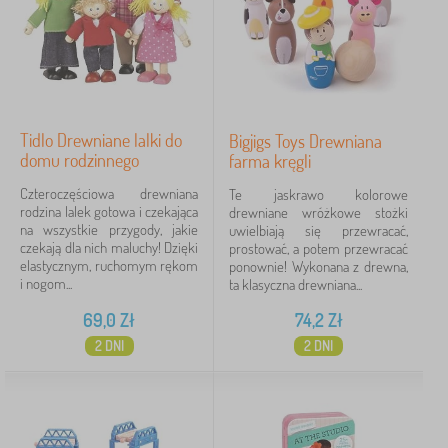
Tidlo Drewniane lalki do
Bigjigs Toys Drewniana
domu rodzinnego
farma kręgli
Czteroczęściowa drewniana
Te jaskrawo kolorowe
rodzina lalek gotowa i czekająca
drewniane wróżkowe stożki
na wszystkie przygody, jakie
uwielbiają się przewracać,
czekają dla nich maluchy! Dzięki
prostować, a potem przewracać
elastycznym, ruchomym rękom
ponownie! Wykonana z drewna,
i nogom...
ta klasyczna drewniana...
69,0
Zł
74,2
Zł
2 DNI
2 DNI