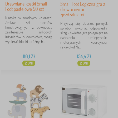
Drewniane kostki Small
Small Foot Logiczna gra z
Foot pastelowe 50 szt
drewnianymi
zjeżdżalniami
Klasyka w modnych kolorach!
Zestaw 50 klocków
Przyjrzyj się dobrze, pomyśl,
konstrukcyjnych z pewnością
spróbuj wykonać odpowiedni
zainteresuje młodych
ślizg - świetna gra polegająca na
inżynierów budownictwa, mogą
ćwiczeniu umiejętności
wybierać klocki o różnych...
motorycznych i koordynacji
ręka-oko! Na...
116,1
Zł
154,4
Zł
2 DNI
2 DNI