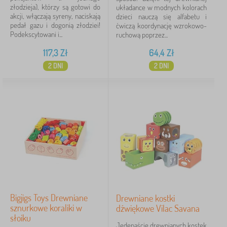
złodzieja), którzy są gotowi do
układance w modnych kolorach
akcji, włączają syreny, naciskają
dzieci nauczą się alfabetu i
pedał gazu i dogonią złodziei!
ćwiczą koordynację wzrokowo-
Podekscytowani i...
ruchową poprzez...
117,3
Zł
64,4
Zł
2 DNI
2 DNI
Bigjigs Toys Drewniane
Drewniane kostki
sznurkowe koraliki w
dźwiękowe Vilac Savana
słoiku
Jedenaście drewnianych kostek