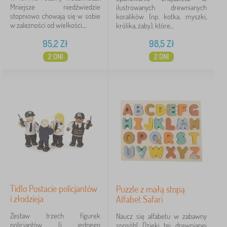
Mniejsze niedźwiedzie
ilustrowanych drewnianych
stopniowo chowają się w sobie
koralików (np. kotka, myszki,
w zależności od wielkości....
królika, żaby), które...
95,2
Zł
98,5
Zł
2 DNI
2 DNI
Tidlo Postacie policjantów
Puzzle z małą stopą
i złodzieja
Alfabet Safari
Zestaw trzech figurek
Naucz się alfabetu w zabawny
policjantów (i jednego
sposób! Dzięki tej drewnianej