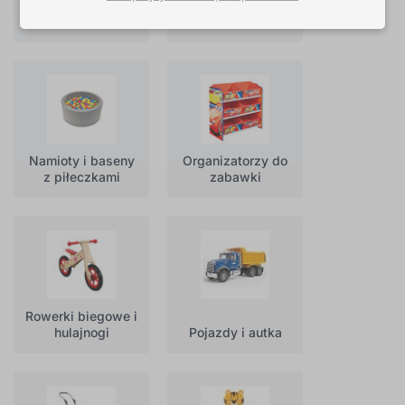
Montessori
Zabawki
zabawki i aids
muzyczne
Namioty i baseny
Organizatorzy do
z piłeczkami
zabawki
Rowerki biegowe i
hulajnogi
Pojazdy i autka