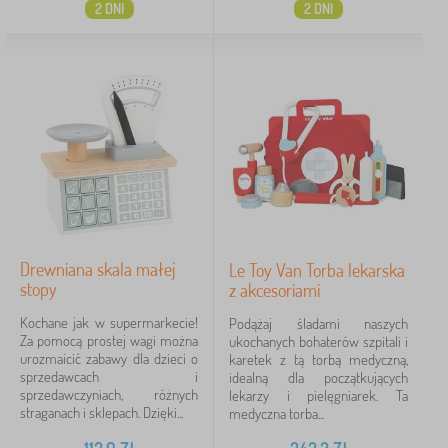
2 DNI
2 DNI
Drewniana skala małej
Le Toy Van Torba lekarska
stopy
z akcesoriami
Kochane jak w supermarkecie!
Podążaj śladami naszych
Za pomocą prostej wagi można
ukochanych bohaterów szpitali i
urozmaicić zabawy dla dzieci o
karetek z tą torbą medyczną,
sprzedawcach i
idealną dla początkujących
sprzedawczyniach, różnych
lekarzy i pielęgniarek. Ta
straganach i sklepach. Dzięki...
medyczna torba...