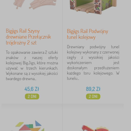
Bigjigs Rail Szyny
Bigjigs Rail Podwójny
drewniane Przełącznik
tunel kolejowy
trójdrożny 2 szt
Drewniany podwójny tunel
kolejowy wykonany z czerwonej
To opakowanie zawiera 2 sztuki
cegły z wysokiej jakości
znaków z naszej oferty
wykończeniem jest
kolejowej BigJigs, które można
doskonałym przedłużeniem
używać w trzech kierunkach.
każdego toru kolejowego. W
Wykonane są z wysokiej jakości
tunelu...
twardego drewna...
45,6
Zł
89,2
Zł
2 DNI
2 DNI