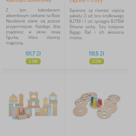
Express + 3 tory
Z tym kalendarzem
Gąsienice są również częścią
adwentowym czekanie na Boże
pakietu: 2 szt. toru środkowego
Narodzenie stanie się jeszcze
BJT101 i 1 szt. sprzęgła BJT104!
przyjemniejsze. Każdego dnia
Główne cechy: Tory kolejowe
znajdziesz w oknie nową
Bigjigs Rail i ich akcesoria
figurkę, która stworzy
można...
magiczną...
101,7
Zł
118,6
Zł
2 DNI
2 DNI