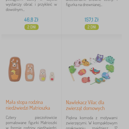
wystarczy obrać i przykleić w
figurka na drewnianej...
dowolnym...
46,8
Zł
157,1
Zł
2 DNI
2 DNI
Mała stopa rodzina
Nawlekacz Vilac dla
niedźwiedzi Matrioszka
zwierząt domowych
Cztery pieczołowicie
Piękna komoda z motywami
pomalowane figurki Matrioszki
zwierzęcymi. W kompaktowym
w formie rodziny niedźwiedzi.
opakowaniu znajdziesz 12