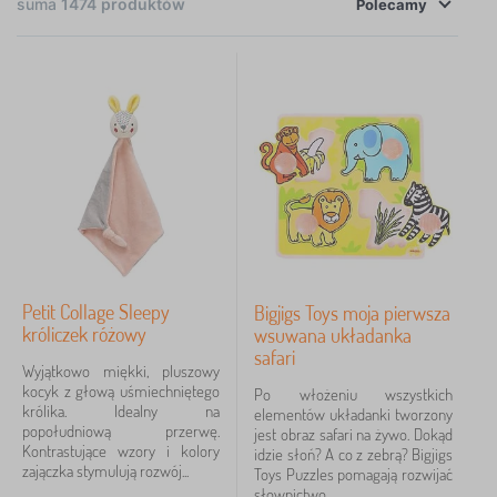
suma
1474
produktów
Polecamy
×
FILTRY
Określenie
Wiek dziecka
Umiejętność
Cena
Petit Collage Sleepy
Bigjigs Toys moja pierwsza
6 Zł
2 821 Zł
króliczek różowy
wsuwana układanka
safari
Wyjątkowo miękki, pluszowy
kocyk z głową uśmiechniętego
Filtracja
Po włożeniu wszystkich
królika. Idealny na
elementów układanki tworzony
popołudniową przerwę.
jest obraz safari na żywo. Dokąd
Kontrastujące wzory i kolory
Szukaj w filtrze
idzie słoń? A co z zebrą? Bigjigs
zajączka stymulują rozwój...
Toys Puzzles pomagają rozwijać
słownictwo...