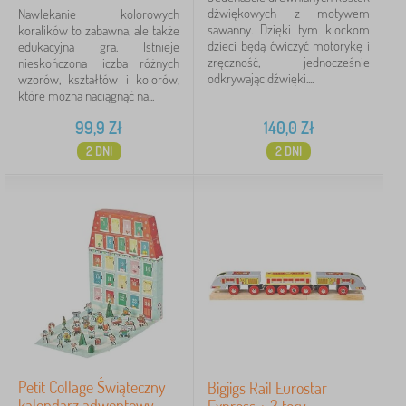
dźwiękowych z motywem
Nawlekanie kolorowych
sawanny. Dzięki tym klockom
koralików to zabawna, ale także
dzieci będą ćwiczyć motorykę i
edukacyjna gra. Istnieje
zręczność, jednocześnie
nieskończona liczba różnych
odkrywając dźwięki....
wzorów, kształtów i kolorów,
które można naciągnąć na...
99,9
Zł
140,0
Zł
2 DNI
2 DNI
Petit Collage Świąteczny
Bigjigs Rail Eurostar
kalendarz adwentowy