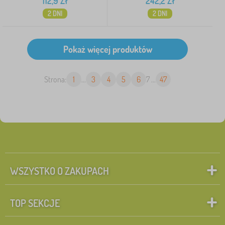
112,9
Zł
242,2
Zł
2 DNI
2 DNI
Strona:
1
...
3
4
5
6
7
...
47
WSZYSTKO O ZAKUPACH
TOP SEKCJE