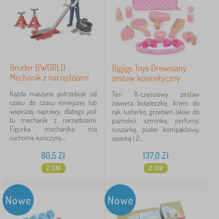
Bruder BWORLD
Bigjigs Toys Drewniany
Mechanik z narzędziami
zestaw kosmetyczny
Każda maszyna potrzebuje od
Ten 11-częściowy zestaw
czasu do czasu mniejszej lub
zawiera buteleczkę, krem do
większej naprawy, dlatego jest
rąk, lusterko, grzebień, lakier do
tu mechanik z narzędziami.
paznokci, szminkę, perfumy,
Figurka mechanika ma
suszarkę, puder kompaktowy,
ruchome kończyny....
opaskę i 2...
80,5
Zł
137,0
Zł
2 DNI
2 DNI
Nowe
Nowe