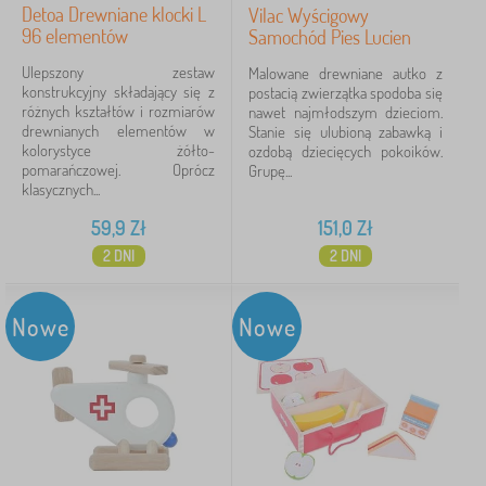
Detoa Drewniane klocki L
Vilac Wyścigowy
96 elementów
Samochód Pies Lucien
Ulepszony zestaw
Malowane drewniane autko z
konstrukcyjny składający się z
postacią zwierzątka spodoba się
różnych kształtów i rozmiarów
nawet najmłodszym dzieciom.
drewnianych elementów w
Stanie się ulubioną zabawką i
kolorystyce żółto-
ozdobą dziecięcych pokoików.
pomarańczowej. Oprócz
Grupę...
klasycznych...
59,9
Zł
151,0
Zł
2 DNI
2 DNI
Nowe
Nowe