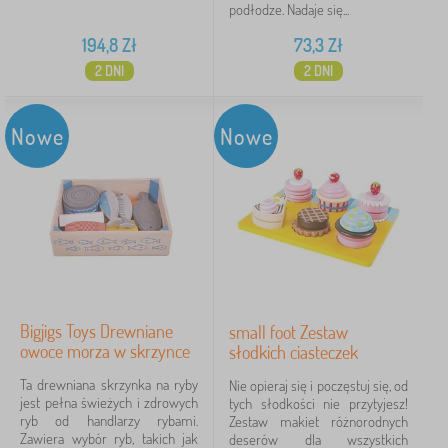
podłodze. Nadaje się...
194,8
Zł
73,3
Zł
2 DNI
2 DNI
Nowe
Nowe
Bigjigs Toys Drewniane
small foot Zestaw
owoce morza w skrzynce
słodkich ciasteczek
Ta drewniana skrzynka na ryby
Nie opieraj się i poczęstuj się, od
jest pełna świeżych i zdrowych
tych słodkości nie przytyjesz!
ryb od handlarzy rybami.
Zestaw makiet różnorodnych
Zawiera wybór ryb, takich jak
deserów dla wszystkich