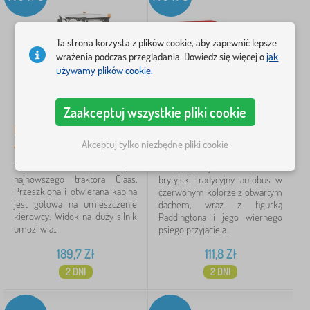
Ta strona korzysta z plików cookie, aby zapewnić lepsze
wrażenia podczas przeglądania. Dowiedz się więcej o
jak
używamy plików cookie.
Zaakceptuj wszystkie pliki cookie
Bruder Traktor CLAAS
Rainbow Paddington i
AXION 950
autobus
Akceptuj tylko niezbędne pliki cookie
Ten model to wierna kopia
Ten zabawny zestaw zawiera
najnowszego traktora Claas.
brytyjski tradycyjny autobus w
Przeszklona i otwierana kabina
czerwonym kolorze z otwartym
jest gotowa na umieszczenie
dachem, wraz z figurką
kierowcy. Widok na duży silnik
Paddingtona i jego wiernego
umożliwia...
psiego przyjaciela...
189,7
Zł
111,8
Zł
2 DNI
2 DNI