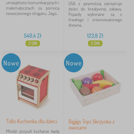
umiejętności komunikacyjnych i
USA z pewnością zainspiruje
matematycznych za pomocą
dzieci do kreatywnej zabawy.
nowoczesnego straganu. Jego...
Pojazdy wykonane są z
trwałego i zrównoważonego
drewna...
540,4
Zł
123,9
Zł
2 DNI
2 DNI
Nowe
Nowe
Tidlo Kuchenka dla dzieci
Bigjigs Toys Skrzynka z
owocami
Młodzi przyszli kucharze będą