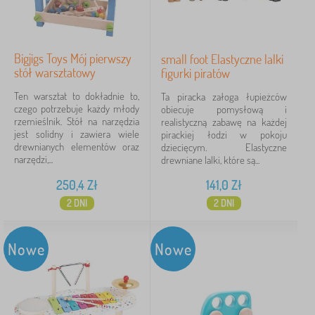
Bigjigs Toys Mój pierwszy
small foot Elastyczne lalki
stół warsztatowy
figurki piratów
Ten warsztat to dokładnie to,
Ta piracka załoga łupieżców
czego potrzebuje każdy młody
obiecuje pomysłową i
rzemieślnik. Stół na narzędzia
realistyczną zabawę na każdej
jest solidny i zawiera wiele
pirackiej łodzi w pokoju
drewnianych elementów oraz
dziecięcym. Elastyczne
narzędzi,...
drewniane lalki, które są...
250,4
Zł
141,0
Zł
2 DNI
2 DNI
Nowe
Nowe