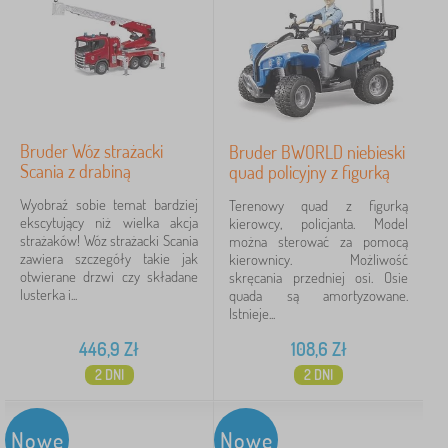
Filtracja
Szukaj w filtrze
Bruder Wóz strażacki
Bruder BWORLD niebieski
Podkategorie
Scania z drabiną
quad policyjny z figurką
Wyobraź sobie temat bardziej
Terenowy quad z figurką
Tagi
1
ekscytujący niż wielka akcja
kierowcy, policjanta. Model
strażaków! Wóz strażacki Scania
można sterować za pomocą
nowość
45
✓
zawiera szczegóły takie jak
kierownicy. Możliwość
otwierane drzwi czy składane
skręcania przedniej osi. Osie
lusterka i...
quada są amortyzowane.
Rabaty
70
Istnieje...
Typ
26
446,9
Zł
108,6
Zł
2 DNI
2 DNI
Usuń
FILTRACJA
Nowe
Nowe