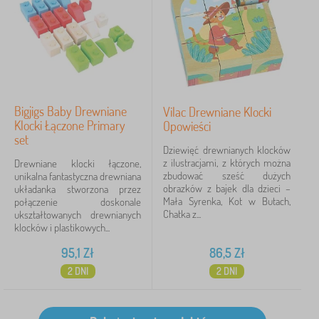
Bigjigs Baby Drewniane
Vilac Drewniane Klocki
Klocki Łączone Primary
Opowieści
set
Dziewięć drewnianych klocków
z ilustracjami, z których można
Drewniane klocki łączone,
zbudować sześć dużych
unikalna fantastyczna drewniana
obrazków z bajek dla dzieci –
układanka stworzona przez
Mała Syrenka, Kot w Butach,
połączenie doskonale
Chatka z...
ukształtowanych drewnianych
klocków i plastikowych...
95,1
Zł
86,5
Zł
2 DNI
2 DNI