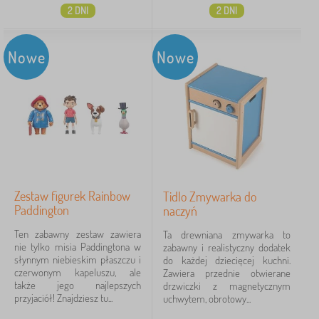
2 DNI
2 DNI
Nowe
Nowe
Zestaw figurek Rainbow
Tidlo Zmywarka do
Paddington
naczyń
Ten zabawny zestaw zawiera
Ta drewniana zmywarka to
nie tylko misia Paddingtona w
zabawny i realistyczny dodatek
słynnym niebieskim płaszczu i
do każdej dziecięcej kuchni.
czerwonym kapeluszu, ale
Zawiera przednie otwierane
także jego najlepszych
drzwiczki z magnetycznym
przyjaciół! Znajdziesz tu...
uchwytem, obrotowy...