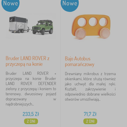
Nowe
Nowe
Bruder LAND ROVER z
Bajo Autobus
przyczepą na konie
pomarańczowy
Bruder LAND ROVER +
Drewniany mikrobus z trzema
przyczepa na konie Bruder
okienkami, które służą również
LAND ROVER DEFENDER
jako uchwyt dla małej ręki.
zielony z przyczepą i koniem to
Kształt, zakrzywienie i
terenowy, dwuosiowy pojazd
odpowiednio dobrane wielkości
dopracowany w
otworów umożliwiają...
najdrobniejszych...
233,5
Zł
71,7
Zł
2 DNI
2 DNI