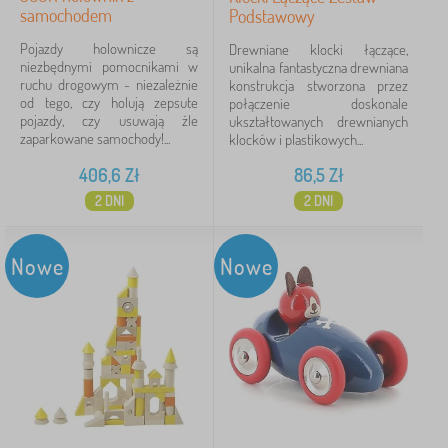
samochodem
Podstawowy
Pojazdy holownicze są
Drewniane klocki łączące,
niezbędnymi pomocnikami w
unikalna fantastyczna drewniana
ruchu drogowym - niezależnie
konstrukcja stworzona przez
od tego, czy holują zepsute
połączenie doskonale
pojazdy, czy usuwają źle
ukształtowanych drewnianych
zaparkowane samochody!...
klocków i plastikowych...
406,6
Zł
86,5
Zł
2 DNI
2 DNI
Nowe
Nowe