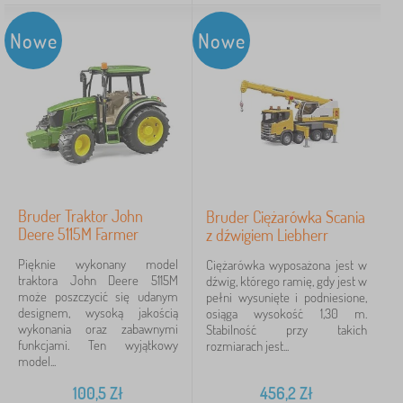
Nowe
Nowe
Bruder Traktor John
Bruder Ciężarówka Scania
Deere 5115M Farmer
z dźwigiem Liebherr
Pięknie wykonany model
Ciężarówka wyposażona jest w
traktora John Deere 5115M
dźwig, którego ramię, gdy jest w
może poszczycić się udanym
pełni wysunięte i podniesione,
designem, wysoką jakością
osiąga wysokość 1,30 m.
wykonania oraz zabawnymi
Stabilność przy takich
funkcjami. Ten wyjątkowy
rozmiarach jest...
model...
100,5
Zł
456,2
Zł