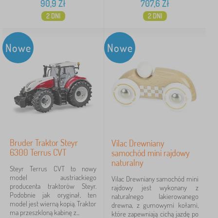
90,9
Zł
707,6
Zł
2 DNI
2 DNI
Nowe
Nowe
Bruder Traktor Steyr
Vilac Drewniany
6300 Terrus CVT
samochód mini rajdowy
naturalny
Steyr Terrus CVT to nowy
model austriackiego
Vilac Drewniany samochód mini
producenta traktorów Steyr.
rajdowy jest wykonany z
Podobnie jak oryginał, ten
naturalnego lakierowanego
model jest wierną kopią. Traktor
drewna, z gumowymi kołami,
ma przeszkloną kabinę z...
które zapewniają cichą jazdę po