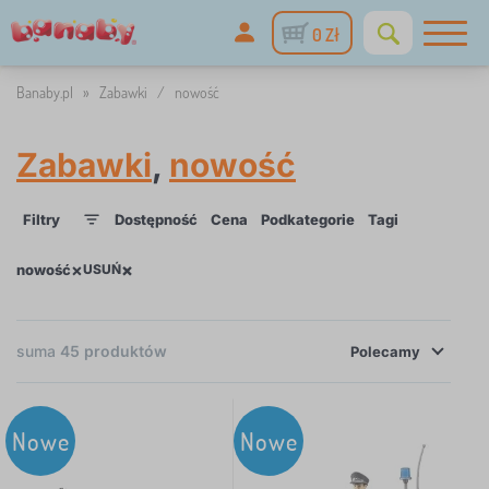
0 Zł
Banaby.pl
»
Zabawki
/
nowość
Zabawki
,
nowość
Filtry
Dostępność
Cena
Podkategorie
Tagi
1
1
×
×
nowość
USUŃ
×
FILTRY
suma
45
produktów
Polecamy
Dostępność
Nowe
Nowe
Cena
17 Zł
708 Zł