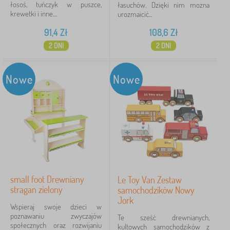
łosoś, tuńczyk w puszce,
łasuchów. Dzięki nim można
krewetki i inne....
urozmaicić...
91,4
Zł
108,6
Zł
2 DNI
2 DNI
Nowe
Nowe
small foot Drewniany
Le Toy Van Zestaw
stragan zielony
samochodzików Nowy
Jork
Wspieraj swoje dzieci w
poznawaniu zwyczajów
Te sześć drewnianych,
społecznych oraz rozwijaniu
kultowych samochodzików z