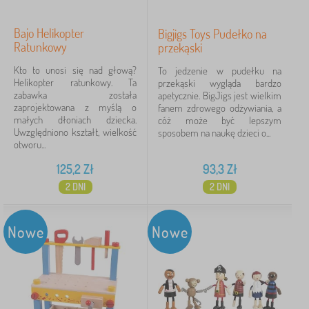
Bajo Helikopter
Bigjigs Toys Pudełko na
Ratunkowy
przekąski
Kto to unosi się nad głową?
To jedzenie w pudełku na
Helikopter ratunkowy. Ta
przekąski wygląda bardzo
zabawka została
apetycznie. BigJigs jest wielkim
zaprojektowana z myślą o
fanem zdrowego odżywiania, a
małych dłoniach dziecka.
cóż może być lepszym
Uwzględniono kształt, wielkość
sposobem na naukę dzieci o...
otworu...
125,2
Zł
93,3
Zł
2 DNI
2 DNI
Nowe
Nowe