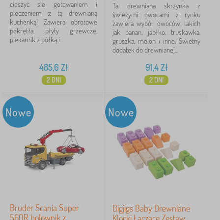
cieszyć się gotowaniem i
Ta drewniana skrzynka z
pieczeniem z tą drewnianą
świeżymi owocami z rynku
kuchenką! Zawiera obrotowe
zawiera wybór owoców, takich
pokrętła, płyty grzewcze,
jak banan, jabłko, truskawka,
piekarnik z półką i...
gruszka, melon i inne. Świetny
dodatek do drewnianej...
485,6
Zł
91,4
Zł
2 DNI
2 DNI
Nowe
Nowe
Bruder Scania Super
Bigjigs Baby Drewniane
560R holownik z
Klocki Łączące Zestaw