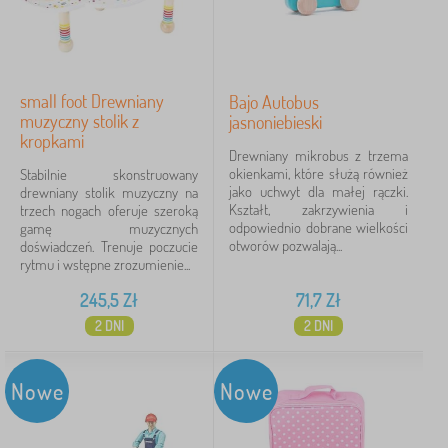
small foot Drewniany
Bajo Autobus
muzyczny stolik z
jasnoniebieski
kropkami
Drewniany mikrobus z trzema
okienkami, które służą również
Stabilnie skonstruowany
jako uchwyt dla małej rączki.
drewniany stolik muzyczny na
Kształt, zakrzywienia i
trzech nogach oferuje szeroką
odpowiednio dobrane wielkości
gamę muzycznych
otworów pozwalają...
doświadczeń. Trenuje poczucie
rytmu i wstępne zrozumienie...
245,5
Zł
71,7
Zł
2 DNI
2 DNI
Nowe
Nowe