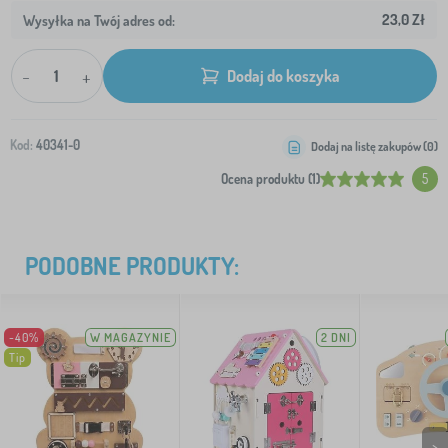
23,0 Zł
Wysyłka na Twój adres od:
-
+
Dodaj do koszyka
Kod:
40341-0
Dodaj na listę zakupów (
0
)
Ocena produktu (1)
5
PODOBNE PRODUKTY:
-40%
W MAGAZYNIE
2 DNI
Tip
>