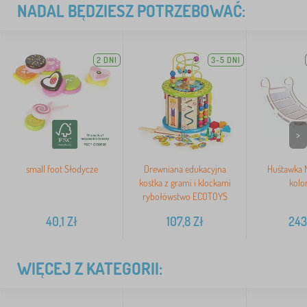
NADAL BĘDZIESZ POTRZEBOWAĆ:
2 DNI
3-5 DNI
>
small foot Słodycze
Drewniana edukacyjna
Huśtawka M
kostka z grami i klockami
kolor
rybołówstwo ECOTOYS
40,1
Zł
107,8
Zł
243
WIĘCEJ Z KATEGORII: