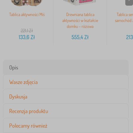
Tablica aktywności Miś
Drewniana tablica
Tablica se
aktywności w kształcie
samochód z
domku - różowa
221,1
Zł
133,6
Zł
555,4
Zł
213
Opis
Wasze zdjęcia
Dyskusja
Recenzja produktu
Polecamy również